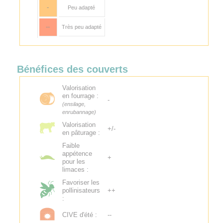
-
Peu adapté
--
Très peu adapté
Bénéfices des couverts
Valorisation
en fourrage :
-
(ensilage,
enrubannage)
Valorisation
+/-
en pâturage :
Faible
appétence
+
pour les
limaces :
Favoriser les
pollinisateurs
++
:
CIVE d'été :
--