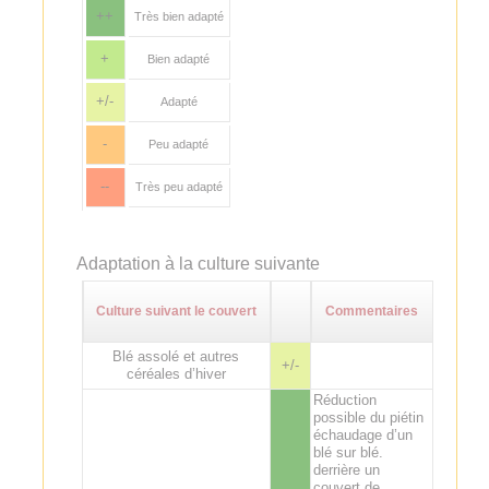
++
Très bien adapté
+
Bien adapté
+/-
Adapté
-
Peu adapté
--
Très peu adapté
Adaptation à la culture suivante
Culture suivant le couvert
Commentaires
Blé assolé et autres
+/-
céréales d’hiver
Réduction
possible du piétin
échaudage d’un
blé sur blé.
derrière un
couvert de