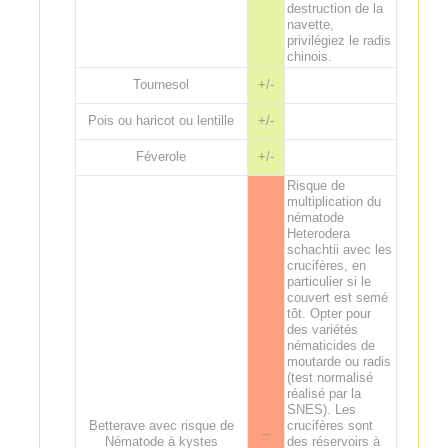
destruction de la
navette,
privilégiez le radis
chinois.
Tournesol
+/-
Pois ou haricot ou lentille
+/-
Féverole
+/-
Risque de
multiplication du
nématode
Heterodera
schachtii avec les
crucifères, en
particulier si le
couvert est semé
tôt. Opter pour
des variétés
nématicides de
moutarde ou radis
(test normalisé
réalisé par la
SNES). Les
Betterave avec risque de
crucifères sont
--
Nématode à kystes
des réservoirs à