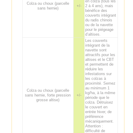
en colza (tous les
Colza ou choux (parcelle
+/-
2 à 4 ans), mais
sans hernie)
bénéfice des
couverts intégrant
du radis chinois
ou de la navette
pour le piégeage
d’altises.
Les couverts
intégrant de la
navette sont
attractifs pour les
altises et le CBT
et permettent de
réduire les
infestations sur
les colzas à
proximité. Semez
au minimum 1
Colza ou choux (parcelle
kg/ha, à la même
sans hernie, forte pression
+/-
période que le
grosse altise)
colza. Détruisez
le couvert en
entrée hiver, de
préférence
mécaniquement.
Attention :
difficulté de