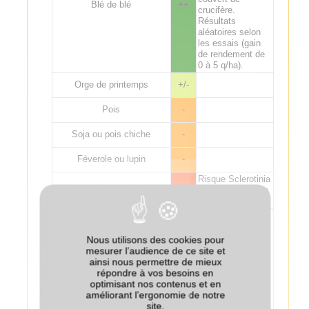
Blé de blé
++
crucifère.
Résultats
aléatoires selon
les essais (gain
de rendement de
0 à 5 q/ha).
Orge de printemps
+/-
Pois
-
Soja ou pois chiche
-
Féverole ou lupin
-
Risque Sclerotinia
Légume d'industrie
--
s’il y a production
de sclérotes.
L’effet
potentiellement
négatif des
Nous utilisons des cookies pour
crucifères avant
mesurer l’audience de ce site et
Maïs
+/-
maïs n’est
ainsi nous permettre de mieux
observé que si le
répondre à vos besoins en
couvert est détruit
optimisant nos contenus et en
tardivement (mars
améliorant l’ergonomie de notre
ou avril).
site.