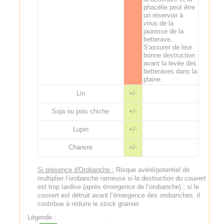
phacélie peut être
un réservoir à
virus de la
jaunisse de la
betterave.
S'assurer de leur
bonne destruction
avant la levée des
betteraves dans la
plaine.
Lin
+/-
Soja ou pois chiche
+/-
Lupin
+/-
Chanvre
+/-
Si présence d'Orobanche :
Risque avéré/potentiel de
multiplier l’orobanche rameuse si la destruction du couvert
est trop tardive (après émergence de l’orobanche) ; si le
couvert est détruit avant l’émergence des orobanches, il
contribue à réduire le stock grainier.
Légende :