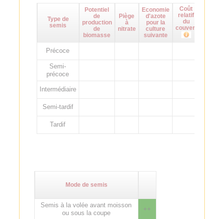
Coût
Potentiel
Economie
Maît
relatif
de
Piège
d'azote
d
Type de
du
production
à
pour la
adven
semis
couvert
de
nitrate
culture
biomasse
suivante
Précoce
Semi-
précoce
Intermédiaire
Semi-tardif
Tardif
Mode de semis
Semis à la volée avant moisson
++
ou sous la coupe