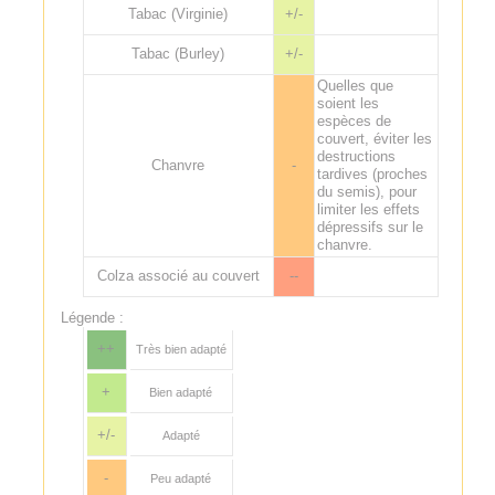
Tabac (Virginie)
+/-
Tabac (Burley)
+/-
Quelles que
soient les
espèces de
couvert, éviter les
destructions
Chanvre
-
tardives (proches
du semis), pour
limiter les effets
dépressifs sur le
chanvre.
Colza associé au couvert
--
Légende :
++
Très bien adapté
+
Bien adapté
+/-
Adapté
-
Peu adapté