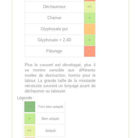
Déchaumeur
+/-
Charrue
+
Glyphosate pur
-
Glyphosate + 2,4D
+
Pâturage
--
Plus le couvert est développé, plus il
se montre sensible aux différents
modes de destruction, hormis pour le
labour. La grande taille de la moutarde
nécessite souvent un broyage avant de
déchaumer ou labourer.
Légende :
++
Très bien adapté
+
Bien adapté
+/-
Adapté