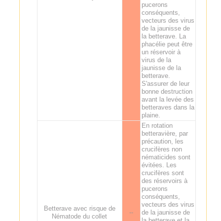
pucerons
conséquents,
vecteurs des virus
de la jaunisse de
la betterave. La
phacélie peut être
un réservoir à
virus de la
jaunisse de la
betterave.
S'assurer de leur
bonne destruction
avant la levée des
betteraves dans la
plaine.
En rotation
betteravière, par
précaution, les
crucifères non
nématicides sont
évitées. Les
crucifères sont
des réservoirs à
pucerons
conséquents,
vecteurs des virus
Betterave avec risque de
--
de la jaunisse de
Nématode du collet
la betterave et la