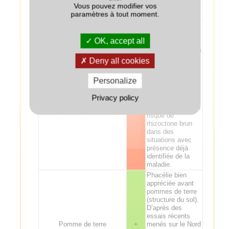
Vous pouvez modifier vos
Sorgho
+/-
paramètres à tout moment.
Risque
d’amplification
OK, accept all
des populations
de nématode de la
betterave
Deny all cookies
(Heterodera
schachtii), en
Personalize
particulier si le
couvert est semé
Betterave
--
Privacy policy
tôt. Suspicion
d'augmentation du
risque de
rhizoctone brun
dans des
situations avec
présence déjà
identifiée de la
maladie.
Phacélie bien
appréciée avant
pommes de terre
(structure du sol).
D’après des
essais récents
Pomme de terre
+
menés sur le Nord