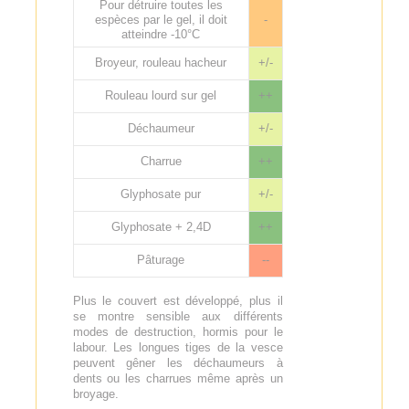
Pour détruire toutes les
espèces par le gel, il doit
-
atteindre -10°C
Broyeur, rouleau hacheur
+/-
Rouleau lourd sur gel
++
Déchaumeur
+/-
Charrue
++
Glyphosate pur
+/-
Glyphosate + 2,4D
++
Pâturage
--
Plus le couvert est développé, plus il
se montre sensible aux différents
modes de destruction, hormis pour le
labour. Les longues tiges de la vesce
peuvent gêner les déchaumeurs à
dents ou les charrues même après un
broyage.