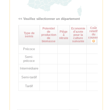
<< Veuillez sélectionner un département
Coût
Potentiel
Economie
Maît
relatif
de
Piège
d'azote
d
Type de
du
production
à
pour la
adven
semis
couvert
de
nitrate
culture
biomasse
suivante
Précoce
Semi-
précoce
Intermédiaire
Semi-tardif
Tardif