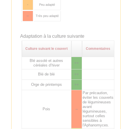
-
Peu adapté
--
Très peu adapté
Adaptation à la culture suivante
Culture suivant le couvert
Commentaires
Blé assolé et autres
++
céréales d’hiver
Blé de blé
++
Orge de printemps
++
Par précaution,
éviter les couverts
de légumineuses
avant
Pois
--
légumineuses,
surtout celles
sensibles à
l'Aphanomyces.