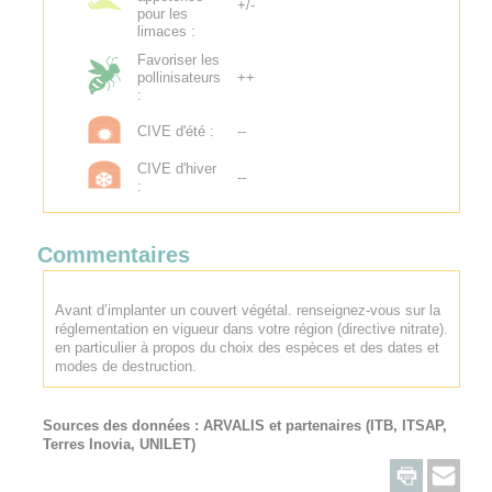
+/-
pour les
limaces :
Favoriser les
pollinisateurs
++
:
CIVE d'été :
--
CIVE d'hiver
--
:
Commentaires
Avant d’implanter un couvert végétal. renseignez-vous sur la
réglementation en vigueur dans votre région (directive nitrate).
en particulier à propos du choix des espèces et des dates et
modes de destruction.
Sources des données :
ARVALIS
et partenaires (ITB, ITSAP,
Terres Inovia, UNILET)