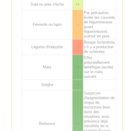
Soja ou pois chiche
+/-
Par précaution,
éviter les couverts
de légumineuses
Féverole ou lupin
-
avant
légumineuses,
surtout en pure.
Risque Sclerotinia
Légume d'industrie
--
s’il y a production
de sclérotes.
Effet
potentiellement
Maïs
++
bénéfique (azote)
sur le maïs
suivant.
Sorgho
++
Suspicion
d'augmentation du
risque de
rhizoctone brun
dans des
situations avec
présence déjà
Betterave
++
identifiée de la
maladie.Risque