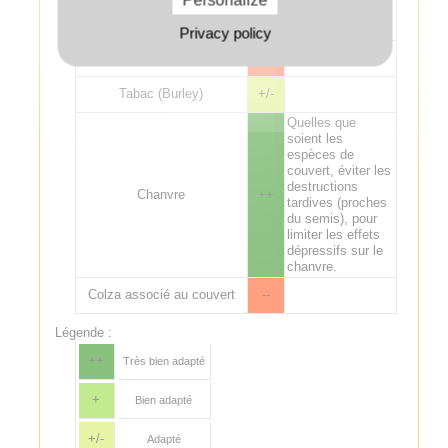
Personalize
fertilisation sur lin
fibre.
Privacy policy
Tabac (Virginie)
--
Tabac (Burley)
+/-
Quelles que
soient les
espèces de
couvert, éviter les
destructions
Chanvre
++
tardives (proches
du semis), pour
limiter les effets
dépressifs sur le
chanvre.
Colza associé au couvert
--
Légende :
++
Très bien adapté
+
Bien adapté
+/-
Adapté