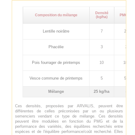
Densité
Composition du mélange
PMG (g)
(kg/ha)
Lentille noirâtre
7
20
Phacélie
3
2
Pois fourrager de printemps
10
180
Vesce commune de printemps
5
55
Mélange
25 kg/ha
-
Ces densités, proposées par ARVALIS, peuvent être
différentes de celles préconisées par un ou plusieurs
semenciers vendant ce type de mélange. Ces densités
peuvent être modulées en fonction du PMG et de la
performance des variétés, des équilibres recherchés entre
espèces et de l'équilibre performance/coût recherché. Elles