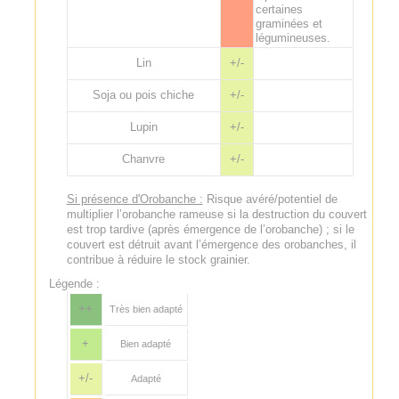
certaines
graminées et
légumineuses.
Lin
+/-
Soja ou pois chiche
+/-
Lupin
+/-
Chanvre
+/-
Si présence d'Orobanche :
Risque avéré/potentiel de
multiplier l’orobanche rameuse si la destruction du couvert
est trop tardive (après émergence de l’orobanche) ; si le
couvert est détruit avant l’émergence des orobanches, il
contribue à réduire le stock grainier.
Légende :
++
Très bien adapté
+
Bien adapté
+/-
Adapté