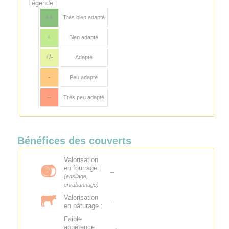
Légende :
++
Très bien adapté
+
Bien adapté
+/-
Adapté
-
Peu adapté
--
Très peu adapté
Bénéfices des couverts
Valorisation
en fourrage :
--
(ensilage,
enrubannage)
Valorisation
--
en pâturage :
Faible
appétence