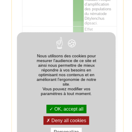
d’amplification
des populations
du nématode
Ditylenchus
dipsaci.
Effet
potentiellement
bénéfique sur la
fertilisation de la
Pomme de terre
++
pomme de terre.
Phacélie bien
Nous utilisons des cookies pour
appréciée avant
mesurer l’audience de ce site et
pommes de terre
ainsi nous permettre de mieux
(structure du sol).
répondre à vos besoins en
Risque
optimisant nos contenus et en
désherbage en
améliorant l’ergonomie de notre
cas de mauvaise
site.
Tournesol
++
destruction du
Vous pouvez modifier vos
couvert ou de sa
paramètres à tout moment.
grenaison.
Effet
potentiellement
OK, accept all
bénéfique sur la
fertilisation de la
Deny all cookies
Lin
+/-
culture suivante :
attention aux
excès de