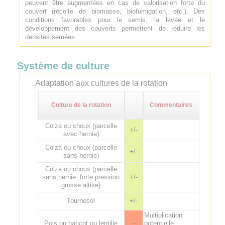
peuvent être augmentées en cas de valorisation forte du
couvert (récolte de biomasse, biofumigation, etc.). Des
conditions favorables pour le semis, la levée et le
développement des couverts permettent de réduire les
densités semées.
Système de culture
Adaptation aux cultures de la rotation
Culture de la rotation
Commentaires
Colza ou choux (parcelle
+/-
avec hernie)
Colza ou choux (parcelle
+/-
sans hernie)
Colza ou choux (parcelle
sans hernie, forte pression
+/-
grosse altise)
Tournesol
+/-
Multiplication
Pois ou haricot ou lentille
--
potentielle