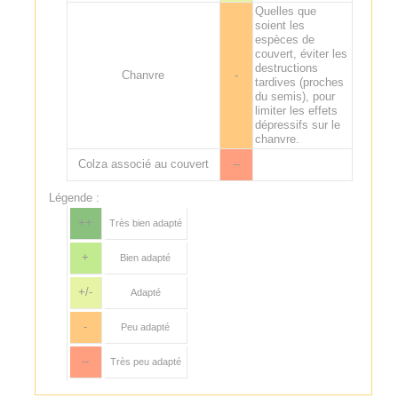
Quelles que
soient les
espèces de
couvert, éviter les
destructions
Chanvre
-
tardives (proches
du semis), pour
limiter les effets
dépressifs sur le
chanvre.
Colza associé au couvert
--
Légende :
++
Très bien adapté
+
Bien adapté
+/-
Adapté
-
Peu adapté
--
Très peu adapté