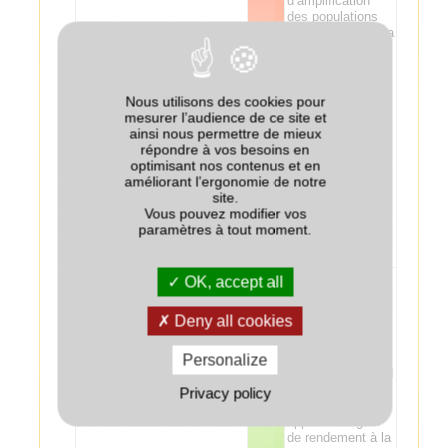
d’amplification
des populations
de nématode de la
betterave
(Heterodera
schachtii), en
particulier si le
Nous utilisons des cookies pour
couvert est semé
mesurer l’audience de ce site et
Betterave
--
tôt. Suspicion
ainsi nous permettre de mieux
d'augmentation du
répondre à vos besoins en
risque de
optimisant nos contenus et en
rhizoctone brun
améliorant l’ergonomie de notre
dans des
site.
situations avec
Vous pouvez modifier vos
présence déjà
paramètres à tout moment.
identifiée de la
maladie.
Phacélie bien
OK, accept all
appréciée avant
pommes de terre
Deny all cookies
(structure du sol).
D’après des
essais récents
Personalize
Pomme de terre
+
menés sur le Nord
France, le radis
Privacy policy
fourrager semble
apporter un gain
de rendement à la