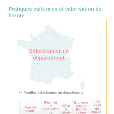
Pratiques culturales et valorisation de
l'azote
<< Veuillez sélectionner un département
Coût
Potentiel
Economie
Maît
relatif
de
Piège
d'azote
d
Type de
du
production
à
pour la
adven
semis
couvert
de
nitrate
culture