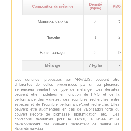
Densité
Composition du mélange
PMG (g)
(kg/ha)
Moutarde blanche
4
7
Phacélie
1
2
Radis fourrager
3
12
Mélange
7 kg/ha
-
Ces densités, proposées par ARVALIS, peuvent être
différentes de celles préconisées par un ou plusieurs
semenciers vendant ce type de mélange. Ces densités
peuvent être modulées en fonction du PMG et de la
performance des variétés, des équilibres recherchés entre
espèces et de l'équilibre performance/coût recherché. Elles
peuvent être augmentées en cas de valorisation forte du
couvert (récolte de biomasse, biofumigation, etc.). Des
conditions favorables pour le semis, la levée et le
développement des couverts permettent de réduire les
densités semées.