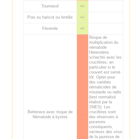
Tournesol
+/-
Pois ou haricot ou lentille
+/-
Féverole
+/-
Risque de
multiplication du
nématode
Heterodera
schachtii avec les
crucifères, en
particulier si le
couvert est semé
tôt. Opter pour
des variétés
nématicides de
moutarde ou radis
(test normalisé
réalisé par la
SNES). Les
Betterave avec risque de
crucifères sont
--
Nématode à kystes
des réservoirs à
pucerons
conséquents,
vecteurs des virus
de la jaunisse de