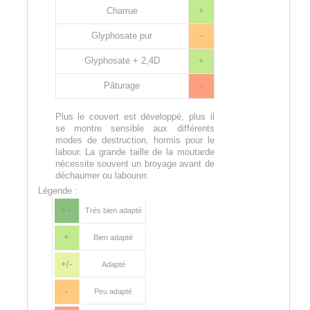
Charrue
+
Glyphosate pur
-
Glyphosate + 2,4D
+
Pâturage
--
Plus le couvert est développé, plus il
se montre sensible aux différents
modes de destruction, hormis pour le
labour. La grande taille de la moutarde
nécessite souvent un broyage avant de
déchaumer ou labourer.
Légende :
++
Très bien adapté
+
Bien adapté
+/-
Adapté
-
Peu adapté