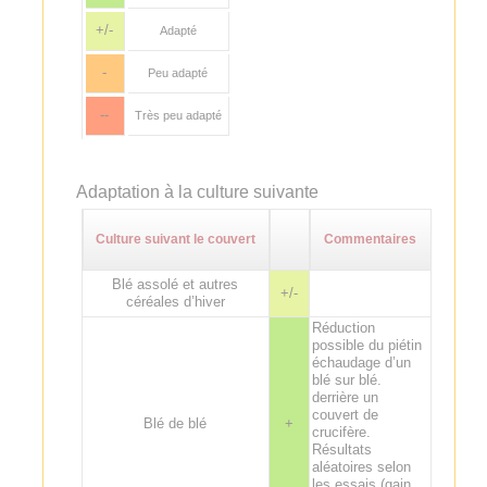
+/-
Adapté
-
Peu adapté
--
Très peu adapté
Adaptation à la culture suivante
Culture suivant le couvert
Commentaires
Blé assolé et autres
+/-
céréales d’hiver
Réduction
possible du piétin
échaudage d’un
blé sur blé.
derrière un
couvert de
Blé de blé
+
crucifère.
Résultats
aléatoires selon
les essais (gain