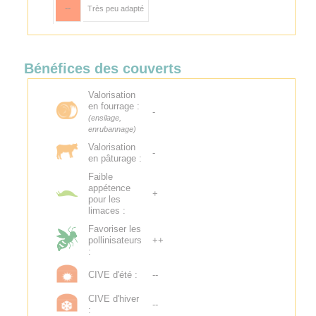
--
Très peu adapté
Bénéfices des couverts
Valorisation
en fourrage :
-
(ensilage,
enrubannage)
Valorisation
-
en pâturage :
Faible
appétence
+
pour les
limaces :
Favoriser les
pollinisateurs
++
:
CIVE d'été :
--
CIVE d'hiver
--
: