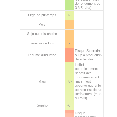
de rendement de
0 à 5 q/ha).
Orge de printemps
+/-
Pois
-
Soja ou pois chiche
-
Féverole ou lupin
-
Risque Sclerotinia
Légume d'industrie
--
s’il y a production
de sclérotes.
L’effet
potentiellement
négatif des
crucifères avant
Maïs
+/-
maïs n’est
observé que si le
couvert est détruit
tardivement (mars
ou avril).
Sorgho
+/-
Risque