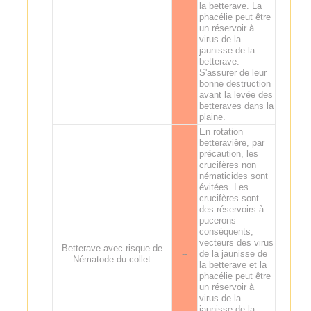
la betterave. La
phacélie peut être
un réservoir à
virus de la
jaunisse de la
betterave.
S'assurer de leur
bonne destruction
avant la levée des
betteraves dans la
plaine.
En rotation
betteravière, par
précaution, les
crucifères non
nématicides sont
évitées. Les
crucifères sont
des réservoirs à
pucerons
conséquents,
vecteurs des virus
Betterave avec risque de
--
de la jaunisse de
Nématode du collet
la betterave et la
phacélie peut être
un réservoir à
virus de la
jaunisse de la