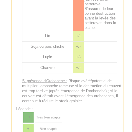
betterave.
S'assurer de leur
bonne destruction
avant la levée des
betteraves dans la
plaine.
Lin
+/-
Soja ou pois chiche
+/-
Lupin
+/-
Chanvre
+/-
Si présence d'Orobanche :
Risque avéré/potentiel de
multiplier l’orobanche rameuse si la destruction du couvert
est trop tardive (après émergence de l’orobanche) ; si le
couvert est détruit avant l’émergence des orobanches, il
contribue à réduire le stock grainier.
Légende :
++
Très bien adapté
+
Bien adapté