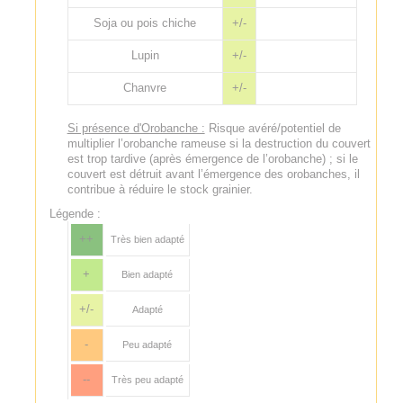
Soja ou pois chiche
+/-
Lupin
+/-
Chanvre
+/-
Si présence d'Orobanche :
Risque avéré/potentiel de
multiplier l’orobanche rameuse si la destruction du couvert
est trop tardive (après émergence de l’orobanche) ; si le
couvert est détruit avant l’émergence des orobanches, il
contribue à réduire le stock grainier.
Légende :
++
Très bien adapté
+
Bien adapté
+/-
Adapté
-
Peu adapté
--
Très peu adapté