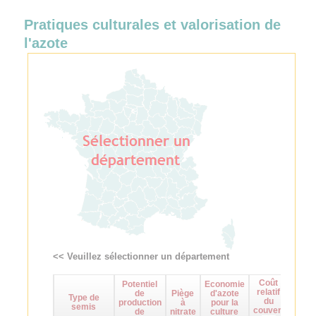
Pratiques culturales et valorisation de
l'azote
<< Veuillez sélectionner un département
Coût
Potentiel
Economie
Maît
relatif
de
Piège
d'azote
d
Type de
du
production
à
pour la
adven
semis
couvert
de
nitrate
culture