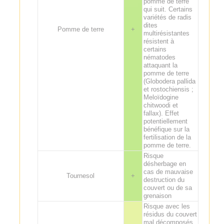
pomme de terre
qui suit. Certains
variétés de radis
dites
Pomme de terre
+
multirésistantes
résistent à
certains
nématodes
attaquant la
pomme de terre
(Globodera pallida
et rostochiensis ;
Meloïdogine
chitwoodi et
fallax). Effet
potentiellement
bénéfique sur la
fertilisation de la
pomme de terre.
Risque
désherbage en
cas de mauvaise
Tournesol
+
destruction du
couvert ou de sa
grenaison
Risque avec les
résidus du couvert
mal décomposés