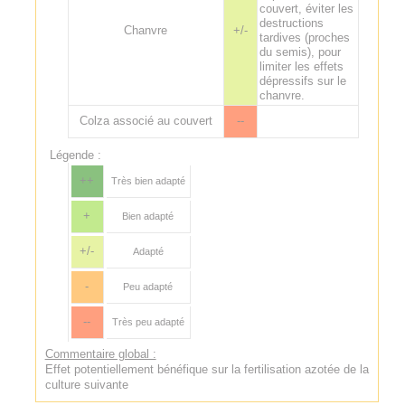
couvert, éviter les
destructions
Chanvre
+/-
tardives (proches
du semis), pour
limiter les effets
dépressifs sur le
chanvre.
Colza associé au couvert
--
Légende :
++
Très bien adapté
+
Bien adapté
+/-
Adapté
-
Peu adapté
--
Très peu adapté
Commentaire global :
Effet potentiellement bénéfique sur la fertilisation azotée de la
culture suivante