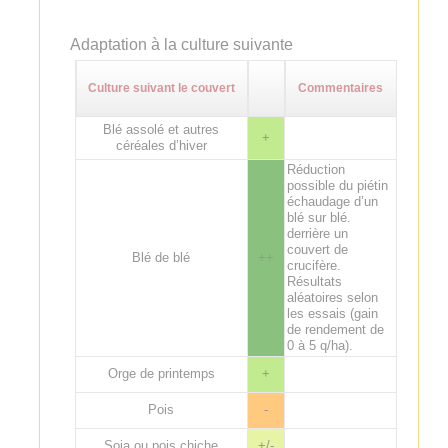
Adaptation à la culture suivante
Culture suivant le couvert
Commentaires
Blé assolé et autres
+
céréales d’hiver
Réduction
possible du piétin
échaudage d’un
blé sur blé.
derrière un
couvert de
Blé de blé
++
crucifère.
Résultats
aléatoires selon
les essais (gain
de rendement de
0 à 5 q/ha).
Orge de printemps
+
Pois
-
Soja ou pois chiche
+/-