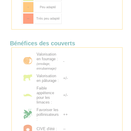
-
Peu adapté
--
Très peu adapté
Bénéfices des couverts
Valorisation
en fourrage :
-
(ensilage,
enrubannage)
Valorisation
+/-
en pâturage :
Faible
appétence
+/-
pour les
limaces :
Favoriser les
pollinisateurs
++
:
CIVE d'été :
--