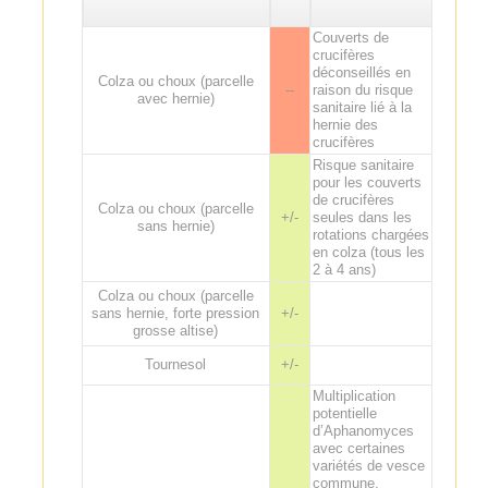
Couverts de
crucifères
déconseillés en
Colza ou choux (parcelle
--
raison du risque
avec hernie)
sanitaire lié à la
hernie des
crucifères
Risque sanitaire
pour les couverts
de crucifères
Colza ou choux (parcelle
+/-
seules dans les
sans hernie)
rotations chargées
en colza (tous les
2 à 4 ans)
Colza ou choux (parcelle
sans hernie, forte pression
+/-
grosse altise)
Tournesol
+/-
Multiplication
potentielle
d’Aphanomyces
avec certaines
variétés de vesce
commune.