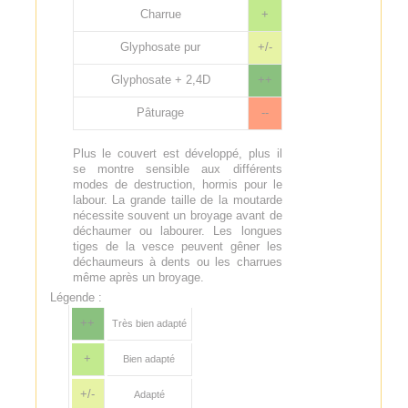
Charrue
+
Glyphosate pur
+/-
Glyphosate + 2,4D
++
Pâturage
--
Plus le couvert est développé, plus il
se montre sensible aux différents
modes de destruction, hormis pour le
labour. La grande taille de la moutarde
nécessite souvent un broyage avant de
déchaumer ou labourer. Les longues
tiges de la vesce peuvent gêner les
déchaumeurs à dents ou les charrues
même après un broyage.
Légende :
++
Très bien adapté
+
Bien adapté
+/-
Adapté