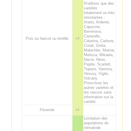
N’utilisez que des
variétés
totalement ou très
résistantes :
Aneto, Ardente,
Capucine,
Berninova,
Caravelle,
Pois ou haricot ou lentille
+/-
Catarina, Carbure,
Corail, Greta,
Malachite, Marine,
Melissa, Mikaela,
Nacre, Néon,
Pepite, Scarlett,
Topaze, Varsovy,
Vesuvy, Vigile,
Volcany.
Proscrivez les
autres variétés et
les vesces sans
information sur la
variété.
Féverole
+/-
Limitation des
populations du
nématode