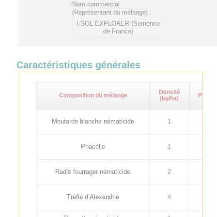
Nom commercial
(Représentant du mélange) :
I-SOL EXPLORER (Semence
de France)
Caractéristiques générales
Densité
Composition du mélange
PMG (g
(kg/ha)
Moutarde blanche nématicide
1
7
Phacélie
1
2
Radis fourrager nématicide
2
12
Trèfle d’Alexandrie
4
3