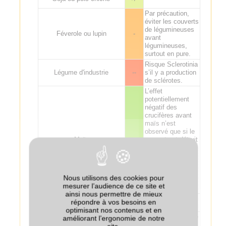
Par précaution,
éviter les couverts
de légumineuses
Féverole ou lupin
-
avant
légumineuses,
surtout en pure.
Risque Sclerotinia
Légume d'industrie
--
s’il y a production
de sclérotes.
L’effet
potentiellement
négatif des
crucifères avant
maïs n’est
observé que si le
Maïs
+
couvert est détruit
tardivement (mars
ou avril). Effet
potentiellement
bénéfique (azote)
Nous utilisons des cookies pour
sur le maïs
mesurer l’audience de ce site et
suivant.
ainsi nous permettre de mieux
répondre à vos besoins en
Sorgho
+
optimisant nos contenus et en
Effet bénéfique de
améliorant l’ergonomie de notre
réduction des