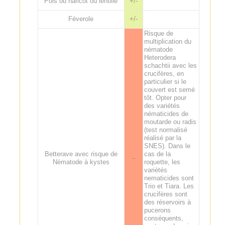
Pois ou haricot ou lentille
+/-
Féverole
+/-
Risque de
multiplication du
nématode
Heterodera
schachtii avec les
crucifères, en
particulier si le
couvert est semé
tôt. Opter pour
des variétés
nématicides de
moutarde ou radis
(test normalisé
réalisé par la
SNES). Dans le
Betterave avec risque de
cas de la
--
Nématode à kystes
roquette, les
variétés
nematicides sont
Trio et Tiara. Les
crucifères sont
des réservoirs à
pucerons
conséquents,