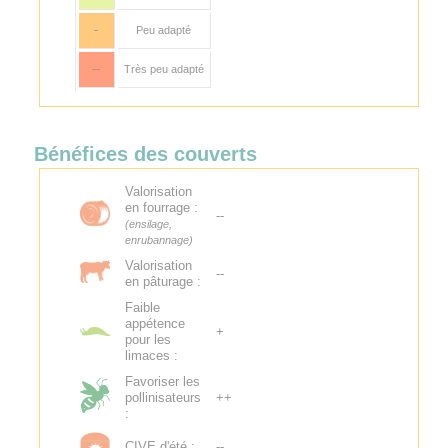
-
Peu adapté
--
Très peu adapté
Bénéfices des couverts
Valorisation
en fourrage :
--
(ensilage,
enrubannage)
Valorisation
--
en pâturage :
Faible
appétence
+
pour les
limaces :
Favoriser les
pollinisateurs
++
:
CIVE d'été :
--