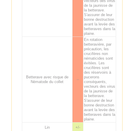
vecteurs des virus
de la jaunisse de
la betterave.
S'assurer de leur
bonne destruction
avant la levée des
betteraves dans la
plaine.
En rotation
betteravière, par
précaution, les
crucifères non
nématicides sont
évitées. Les
crucifères sont
des réservoirs à
Betterave avec risque de
pucerons
--
Nématode du collet
conséquents,
vecteurs des virus
de la jaunisse de
la betterave.
S'assurer de leur
bonne destruction
avant la levée des
betteraves dans la
plaine.
Lin
+/-