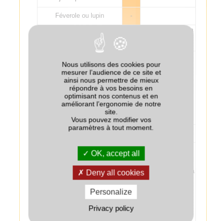
Féverole ou lupin
-
Risque Sclerotinia
Légume d'industrie
--
s’il y a production
de sclérotes.
L’effet
potentiellement
Nous utilisons des cookies pour
négatif des
mesurer l’audience de ce site et
crucifères avant
ainsi nous permettre de mieux
Maïs
+/-
maïs n’est
répondre à vos besoins en
observé que si le
optimisant nos contenus et en
couvert est détruit
améliorant l’ergonomie de notre
tardivement (mars
site.
ou avril).
Vous pouvez modifier vos
paramètres à tout moment.
Sorgho
+/-
Risque
OK, accept all
d’amplification
des populations
de nématode de la
Deny all cookies
betterave
Betterave
--
(Heterodera
Personalize
schachtii), en
particulier si le
Privacy policy
couvert est semé
tôt.