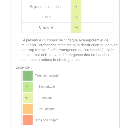
Soja ou pois chiche
+/-
Lupin
+/-
Chanvre
+/-
Si présence d'Orobanche :
Risque avéré/potentiel de
multiplier l’orobanche rameuse si la destruction du couvert
est trop tardive (après émergence de l’orobanche) ; si le
couvert est détruit avant l’émergence des orobanches, il
contribue à réduire le stock grainier.
Légende :
++
Très bien adapté
+
Bien adapté
+/-
Adapté
-
Peu adapté
--
Très peu adapté