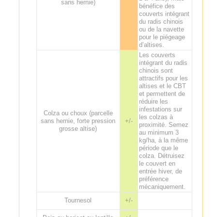
sans hernie)
bénéfice des
couverts intégrant
du radis chinois
ou de la navette
pour le piégeage
d’altises.
Les couverts
intégrant du radis
chinois sont
attractifs pour les
altises et le CBT
et permettent de
réduire les
infestations sur
Colza ou choux (parcelle
les colzas à
sans hernie, forte pression
+/-
proximité. Semez
grosse altise)
au minimum 3
kg/ha, à la même
période que le
colza. Détruisez
le couvert en
entrée hiver, de
préférence
mécaniquement.
Tournesol
+/-