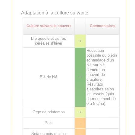
Adaptation à la culture suivante
Culture suivant le couvert
Commentaires
Blé assolé et autres
+/-
céréales d’hiver
Réduction
possible du piétin
échaudage d’un
blé sur blé.
derrière un
couvert de
Blé de blé
++
crucifère.
Résultats
aléatoires selon
les essais (gain
de rendement de
0 à 5 q/ha).
Orge de printemps
+/-
Pois
-
Soja ou pois chiche
-