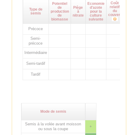
Coût
Potentiel
Economie
Maît
relatif
de
Piège
d'azote
d
Type de
du
production
à
pour la
adven
semis
couvert
de
nitrate
culture
biomasse
suivante
Précoce
Semi-
précoce
Intermédiaire
Semi-tardif
Tardif
Mode de semis
Semis à la volée avant moisson
+
ou sous la coupe