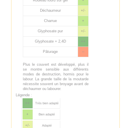
Rouleau lourd sur gel
+
Déchaumeur
+/-
Charrue
+
Glyphosate pur
+/-
Glyphosate + 2,4D
++
Pâturage
--
Plus le couvert est développé, plus il
se montre sensible aux différents
modes de destruction, hormis pour le
labour. La grande taille de la moutarde
nécessite souvent un broyage avant de
déchaumer ou labourer.
Légende :
++
Très bien adapté
+
Bien adapté
+/-
Adapté