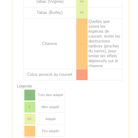
Tabac (Virginie)
+/-
Tabac (Burley)
+/-
Quelles que
soient les
espèces de
couvert, éviter les
destructions
Chanvre
-
tardives (proches
du semis), pour
limiter les effets
dépressifs sur le
chanvre.
Colza associé au couvert
--
Légende :
++
Très bien adapté
+
Bien adapté
+/-
Adapté
-
Peu adapté