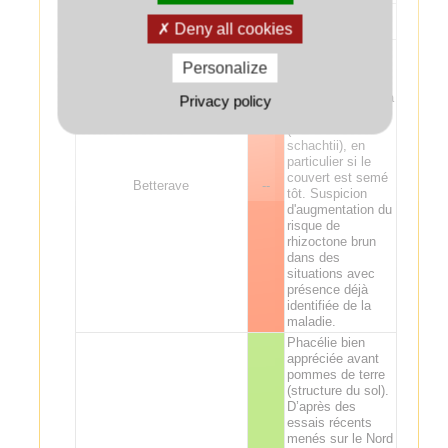
Sorgho
+
Deny all cookies
Risque
d’amplification
Personalize
des populations
de nématode de la
Privacy policy
betterave
(Heterodera
schachtii), en
particulier si le
couvert est semé
Betterave
--
tôt. Suspicion
d'augmentation du
risque de
rhizoctone brun
dans des
situations avec
présence déjà
identifiée de la
maladie.
Phacélie bien
appréciée avant
pommes de terre
(structure du sol).
D’après des
essais récents
menés sur le Nord