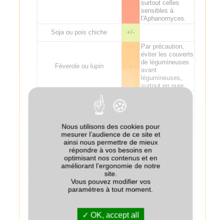
surtout celles
sensibles à
l'Aphanomyces.
Soja ou pois chiche
+/-
Par précaution,
éviter les couverts
de légumineuses
Féverole ou lupin
-
avant
légumineuses,
surtout en pure.
Risque Sclerotinia
Légume d'industrie
--
s’il y a production
de sclérotes.
L’effet
Nous utilisons des cookies pour
potentiellement
mesurer l’audience de ce site et
négatif des
ainsi nous permettre de mieux
crucifères avant
répondre à vos besoins en
maïs n’est
optimisant nos contenus et en
observé que si le
améliorant l’ergonomie de notre
Maïs
+
couvert est détruit
site.
tardivement (mars
Vous pouvez modifier vos
ou avril). Effet
paramètres à tout moment.
potentiellement
bénéfique (azote)
sur le maïs
OK, accept all
suivant.