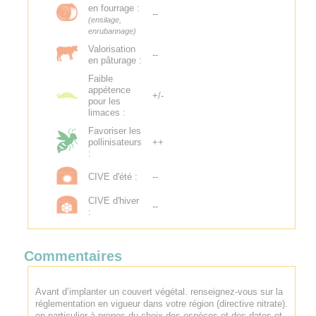
en fourrage :
--
(ensilage,
enrubannage)
Valorisation
--
en pâturage :
Faible
appétence
+/-
pour les
limaces :
Favoriser les
pollinisateurs
++
:
CIVE d'été :
--
CIVE d'hiver
--
:
Commentaires
Avant d’implanter un couvert végétal. renseignez-vous sur la
réglementation en vigueur dans votre région (directive nitrate).
en particulier à propos du choix des espèces et des dates et