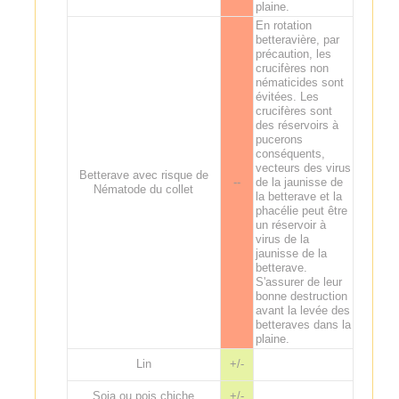
plaine.
En rotation
betteravière, par
précaution, les
crucifères non
nématicides sont
évitées. Les
crucifères sont
des réservoirs à
pucerons
conséquents,
vecteurs des virus
Betterave avec risque de
--
de la jaunisse de
Nématode du collet
la betterave et la
phacélie peut être
un réservoir à
virus de la
jaunisse de la
betterave.
S'assurer de leur
bonne destruction
avant la levée des
betteraves dans la
plaine.
Lin
+/-
Soja ou pois chiche
+/-