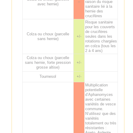
--
raison du risque
avec hernie)
sanitaire lié à la
hernie des
crucifères
Risque sanitaire
pour les couverts
de crucifères
Colza ou choux (parcelle
+/-
seules dans les
sans hernie)
rotations chargées
en colza (tous les
2 à 4 ans)
Colza ou choux (parcelle
sans hernie, forte pression
+/-
grosse altise)
Tournesol
+/-
Multiplication
potentielle
d’Aphanomyces
avec certaines
variétés de vesce
commune.
N’utilisez que des
variétés
totalement ou très
résistantes :
Aneto, Ardente,