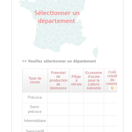
<< Veuillez sélectionner un département
Coût
Potentiel
Economie
Maît
relatif
de
Piège
d'azote
d
Type de
du
production
à
pour la
adven
semis
couvert
de
nitrate
culture
biomasse
suivante
Précoce
Semi-
précoce
Intermédiaire
Semi-tardif