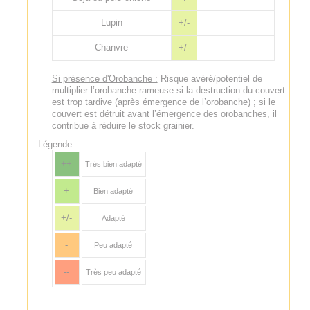
Lupin
+/-
Chanvre
+/-
Si présence d'Orobanche :
Risque avéré/potentiel de
multiplier l’orobanche rameuse si la destruction du couvert
est trop tardive (après émergence de l’orobanche) ; si le
couvert est détruit avant l’émergence des orobanches, il
contribue à réduire le stock grainier.
Légende :
++
Très bien adapté
+
Bien adapté
+/-
Adapté
-
Peu adapté
--
Très peu adapté