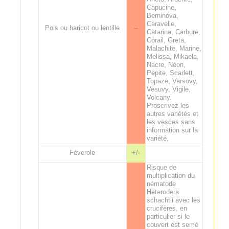
Capucine,
Berninova,
Caravelle,
Pois ou haricot ou lentille
--
Catarina, Carbure,
Corail, Greta,
Malachite, Marine,
Melissa, Mikaela,
Nacre, Néon,
Pepite, Scarlett,
Topaze, Varsovy,
Vesuvy, Vigile,
Volcany.
Proscrivez les
autres variétés et
les vesces sans
information sur la
variété.
Féverole
+/-
Risque de
multiplication du
nématode
Heterodera
schachtii avec les
crucifères, en
particulier si le
couvert est semé