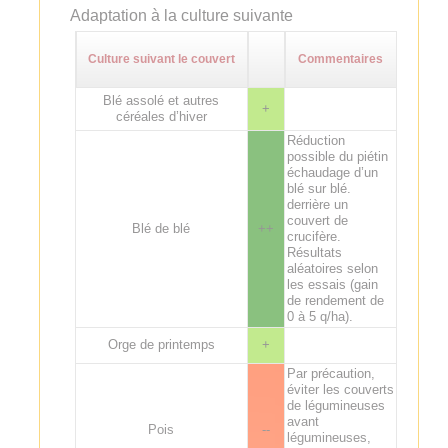
Adaptation à la culture suivante
Culture suivant le couvert
Commentaires
Blé assolé et autres
+
céréales d’hiver
Réduction
possible du piétin
échaudage d’un
blé sur blé.
derrière un
couvert de
Blé de blé
++
crucifère.
Résultats
aléatoires selon
les essais (gain
de rendement de
0 à 5 q/ha).
Orge de printemps
+
Par précaution,
éviter les couverts
de légumineuses
avant
Pois
--
légumineuses,