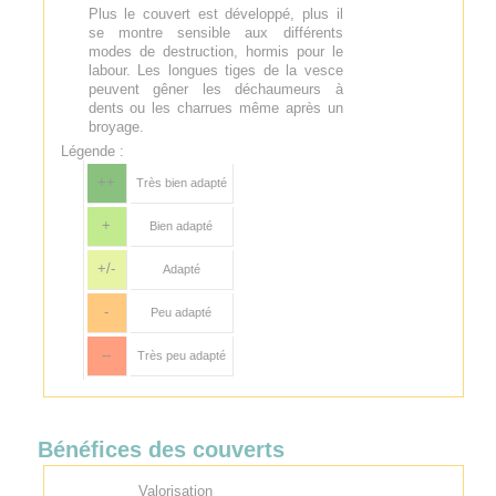
Plus le couvert est développé, plus il
se montre sensible aux différents
modes de destruction, hormis pour le
labour. Les longues tiges de la vesce
peuvent gêner les déchaumeurs à
dents ou les charrues même après un
broyage.
Légende :
++
Très bien adapté
+
Bien adapté
+/-
Adapté
-
Peu adapté
--
Très peu adapté
Bénéfices des couverts
Valorisation