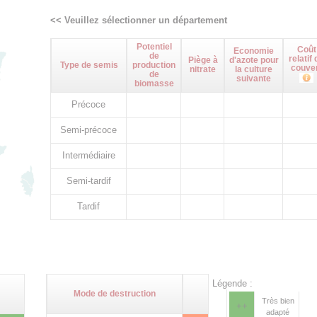
<< Veuillez sélectionner un département
Potentiel
Coût
Economie
de
relatif 
Piège à
d'azote pour
Type de semis
production
couve
nitrate
la culture
de
suivante
biomasse
Précoce
Semi-précoce
Intermédiaire
Semi-tardif
Tardif
Légende :
Mode de destruction
Très bien
++
adapté