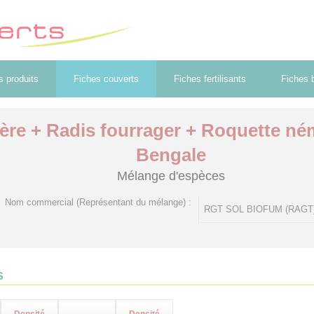
s produits
Fiches couverts
Fiches fertilisants
Fiches b
ère + Radis fourrager + Roquette né
Bengale
Mélange d'espèces
Nom commercial (Représentant du mélange) :
RGT SOL BIOFUM (RAGT
s