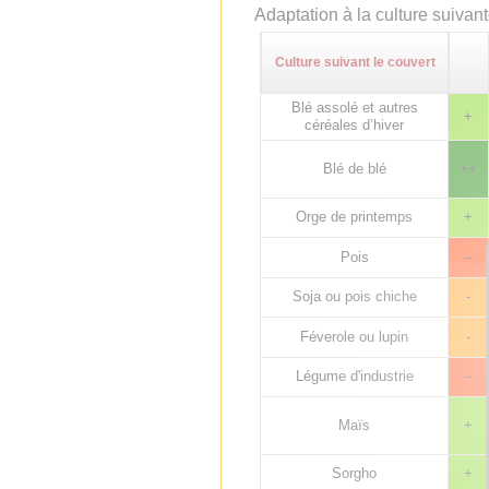
Adaptation à la culture suivan
Culture suivant le couvert
Blé assolé et autres
+
céréales d’hiver
Blé de blé
++
Orge de printemps
+
Pois
--
Soja ou pois chiche
-
Féverole ou lupin
-
Légume d'industrie
--
Maïs
+
Sorgho
+