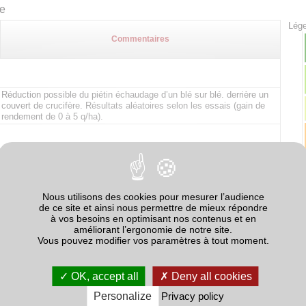
te
Lége
Commentaires
Réduction possible du piétin échaudage d’un blé sur blé. derrière un
couvert de crucifère. Résultats aléatoires selon les essais (gain de
rendement de 0 à 5 q/ha).
Par précaution, éviter les couverts de légumineuses avant
légumineuses, surtout celles sensibles à l'Aphanomyces.
Nous utilisons des cookies pour mesurer l’audience
Par précaution, éviter les couverts de légumineuses avant
de ce site et ainsi nous permettre de mieux répondre
légumineuses, surtout en pure.
à vos besoins en optimisant nos contenus et en
améliorant l’ergonomie de notre site.
Risque Sclerotinia s’il y a production de sclérotes.
Vous pouvez modifier vos paramètres à tout moment.
L’effet potentiellement négatif des crucifères avant maïs n’est
observé que si le couvert est détruit tardivement (mars ou avril). Effet
OK, accept all
Deny all cookies
potentiellement bénéfique (azote) sur le maïs suivant.
Personalize
Privacy policy