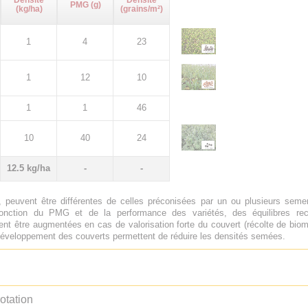
Densité
Densité
PMG (g)
(kg/ha)
(grains/m²)
1
4
23
1
12
10
1
1
46
10
40
24
12.5 kg/ha
-
-
 peuvent être différentes de celles préconisées par un ou plusieurs sem
onction du PMG et de la performance des variétés, des équilibres rech
nt être augmentées en cas de valorisation forte du couvert (récolte de biom
e développement des couverts permettent de réduire les densités semées.
otation