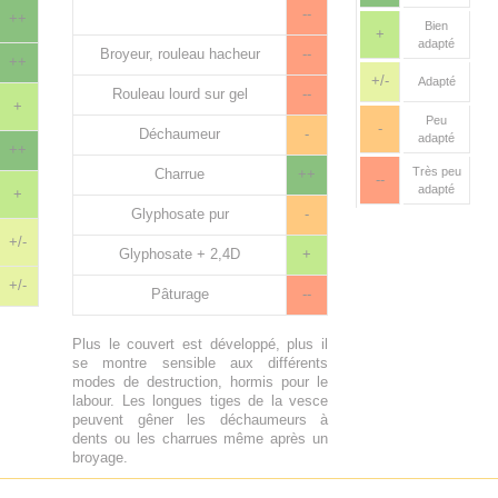
--
++
Bien
+
adapté
Broyeur, rouleau hacheur
--
++
+/-
Adapté
Rouleau lourd sur gel
--
+
Peu
-
Déchaumeur
-
adapté
++
Très peu
Charrue
++
--
adapté
+
Glyphosate pur
-
+/-
Glyphosate + 2,4D
+
+/-
Pâturage
--
Plus le couvert est développé, plus il
se montre sensible aux différents
modes de destruction, hormis pour le
labour. Les longues tiges de la vesce
peuvent gêner les déchaumeurs à
dents ou les charrues même après un
broyage.