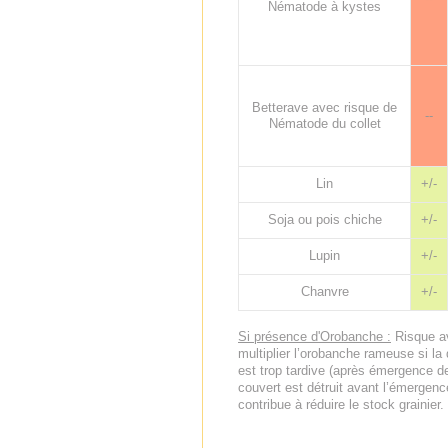
Nématode à kystes
Betterave avec risque de
--
Nématode du collet
Lin
+/-
Soja ou pois chiche
+/-
Lupin
+/-
Chanvre
+/-
Si présence d'Orobanche :
Risque av
multiplier l’orobanche rameuse si la
est trop tardive (après émergence de 
couvert est détruit avant l’émergenc
contribue à réduire le stock grainier.