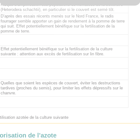
Risque d’amplification des populations de nématode de la betterave
(Heterodera schachtii), en particulier si le couvert est semé tôt.
D’après des essais récents menés sur le Nord France, le radis
fourrager semble apporter un gain de rendement à la pomme de terre
qui suit. Effet potentiellement bénéfique sur la fertilisation de la
pomme de terre.
Effet potentiellement bénéfique sur la fertilisation de la culture
suivante : attention aux excès de fertilisation sur lin fibre.
Quelles que soient les espèces de couvert, éviter les destructions
tardives (proches du semis), pour limiter les effets dépressifs sur le
chanvre.
tilisation azotée de la culture suivante
orisation de l'azote