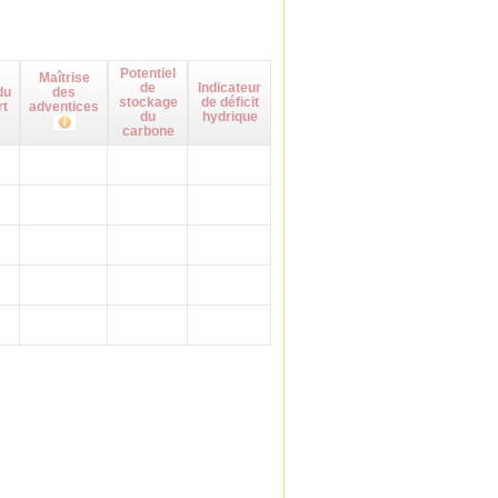
Potentiel
Maîtrise
de
Indicateur
du
des
stockage
de déficit
rt
adventices
du
hydrique
carbone