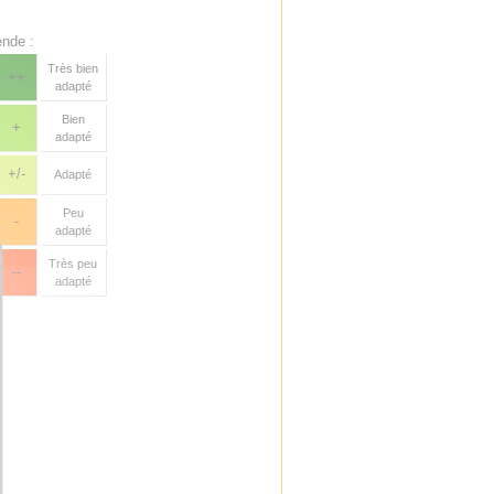
nde :
Très bien
++
adapté
Bien
+
adapté
+/-
Adapté
Peu
-
adapté
Très peu
--
adapté