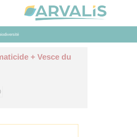
iodiversité
maticide + Vesce du
)