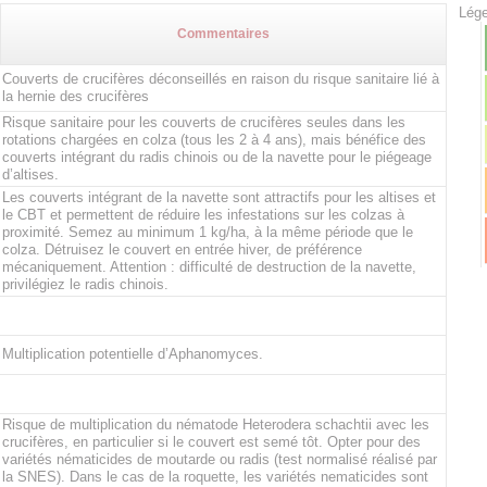
Lége
Commentaires
Couverts de crucifères déconseillés en raison du risque sanitaire lié à
la hernie des crucifères
Risque sanitaire pour les couverts de crucifères seules dans les
rotations chargées en colza (tous les 2 à 4 ans), mais bénéfice des
couverts intégrant du radis chinois ou de la navette pour le piégeage
d’altises.
Les couverts intégrant de la navette sont attractifs pour les altises et
le CBT et permettent de réduire les infestations sur les colzas à
proximité. Semez au minimum 1 kg/ha, à la même période que le
colza. Détruisez le couvert en entrée hiver, de préférence
mécaniquement. Attention : difficulté de destruction de la navette,
privilégiez le radis chinois.
Multiplication potentielle d’Aphanomyces.
Risque de multiplication du nématode Heterodera schachtii avec les
crucifères, en particulier si le couvert est semé tôt. Opter pour des
variétés nématicides de moutarde ou radis (test normalisé réalisé par
la SNES). Dans le cas de la roquette, les variétés nematicides sont