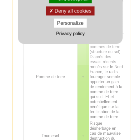
de nématode de la
betterave
(Heterodera
Deny all cookies
schachtii), en
particulier si le
Personalize
couvert est semé
tôt.
Privacy policy
Phacélie bien
appréciée avant
pommes de terre
(structure du sol).
D’après des
essais récents
menés sur le Nord
France, le radis
Pomme de terre
+
fourrager semble
apporter un gain
de rendement à la
pomme de terre
qui suit. Effet
potentiellement
bénéfique sur la
fertilisation de la
pomme de terre.
Risque
désherbage en
cas de mauvaise
Tournesol
+
destruction du