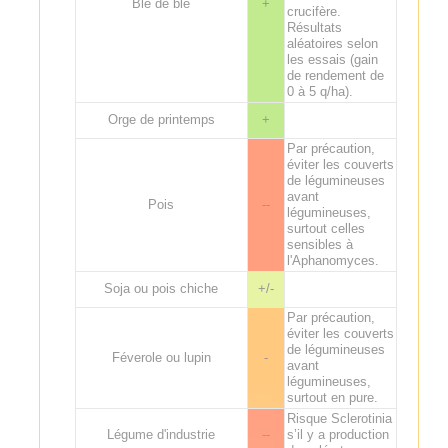
Blé de blé
+
crucifère.
Résultats
aléatoires selon
les essais (gain
de rendement de
0 à 5 q/ha).
Orge de printemps
+
Par précaution,
éviter les couverts
de légumineuses
avant
Pois
--
légumineuses,
surtout celles
sensibles à
l'Aphanomyces.
Soja ou pois chiche
+/-
Par précaution,
éviter les couverts
de légumineuses
Féverole ou lupin
-
avant
légumineuses,
surtout en pure.
Risque Sclerotinia
Légume d'industrie
--
s’il y a production