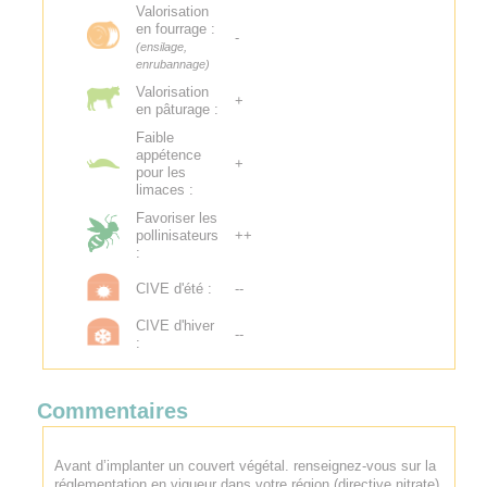
Valorisation
en fourrage :
-
(ensilage,
enrubannage)
Valorisation
+
en pâturage :
Faible
appétence
+
pour les
limaces :
Favoriser les
pollinisateurs
++
:
CIVE d'été :
--
CIVE d'hiver
--
:
Commentaires
Avant d’implanter un couvert végétal. renseignez-vous sur la
réglementation en vigueur dans votre région (directive nitrate).