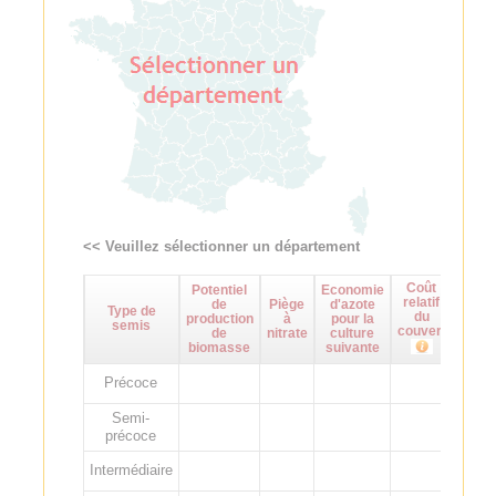
<< Veuillez sélectionner un département
Coût
Potentiel
Economie
Maît
relatif
de
Piège
d'azote
d
Type de
du
production
à
pour la
adven
semis
couvert
de
nitrate
culture
biomasse
suivante
Précoce
Semi-
précoce
Intermédiaire