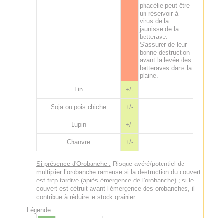
phacélie peut être
un réservoir à
virus de la
jaunisse de la
betterave.
S'assurer de leur
bonne destruction
avant la levée des
betteraves dans la
plaine.
Lin
+/-
Soja ou pois chiche
+/-
Lupin
+/-
Chanvre
+/-
Si présence d'Orobanche :
Risque avéré/potentiel de
multiplier l’orobanche rameuse si la destruction du couvert
est trop tardive (après émergence de l’orobanche) ; si le
couvert est détruit avant l’émergence des orobanches, il
contribue à réduire le stock grainier.
Légende :