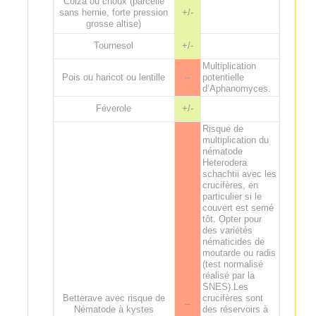
Colza ou choux (parcelle
sans hernie, forte pression
+/-
grosse altise)
Tournesol
+/-
Multiplication
Pois ou haricot ou lentille
--
potentielle
d’Aphanomyces.
Féverole
+/-
Risque de
multiplication du
nématode
Heterodera
schachtii avec les
crucifères, en
particulier si le
couvert est semé
tôt. Opter pour
des variétés
nématicides de
moutarde ou radis
(test normalisé
réalisé par la
SNES).Les
Betterave avec risque de
crucifères sont
--
Nématode à kystes
des réservoirs à