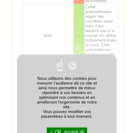
de sclérotes.
L’effet
potentiellement
négatif des
crucifères avant
maïs n’est
observé que si le
Maïs
+
couvert est détruit
tardivement (mars
ou avril). Effet
potentiellement
bénéfique (azote)
sur le maïs
suivant.
Sorgho
+
Nous utilisons des cookies pour
Suspicion
mesurer l’audience de ce site et
d'augmentation du
ainsi nous permettre de mieux
risque de
répondre à vos besoins en
rhizoctone brun
optimisant nos contenus et en
dans des
améliorant l’ergonomie de notre
situations avec
site.
présence déjà
Vous pouvez modifier vos
identifiée de la
paramètres à tout moment.
maladie. Risque
Betterave
--
d’amplification
des populations
OK, accept all