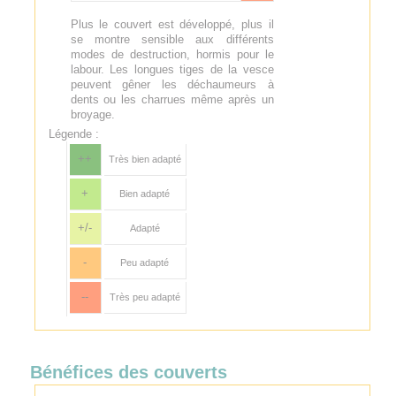
Plus le couvert est développé, plus il
se montre sensible aux différents
modes de destruction, hormis pour le
labour. Les longues tiges de la vesce
peuvent gêner les déchaumeurs à
dents ou les charrues même après un
broyage.
Légende :
++
Très bien adapté
+
Bien adapté
+/-
Adapté
-
Peu adapté
--
Très peu adapté
Bénéfices des couverts