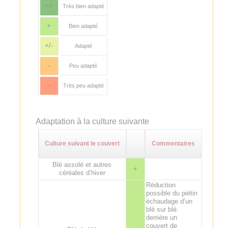
++
Très bien adapté
+
Bien adapté
+/-
Adapté
-
Peu adapté
--
Très peu adapté
Adaptation à la culture suivante
Culture suivant le couvert
Commentaires
Blé assolé et autres
+
céréales d’hiver
Réduction
possible du piétin
échaudage d’un
blé sur blé.
derrière un
couvert de