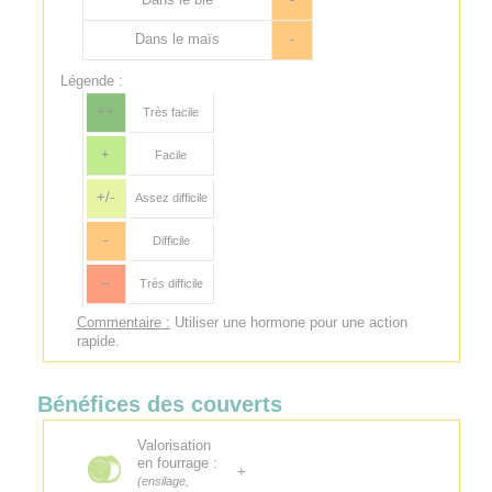
Dans le maïs
-
Légende :
++
Très facile
+
Facile
+/-
Assez difficile
-
Difficile
--
Très difficile
Commentaire :
Utiliser une hormone pour une action
rapide.
Bénéfices des couverts
Valorisation
en fourrage :
+
(ensilage,