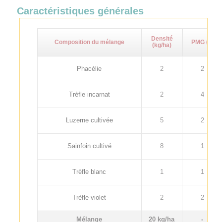
Caractéristiques générales
Densité
Composition du mélange
PMG (g)
(kg/ha)
Phacélie
2
2
Trèfle incarnat
2
4
Luzerne cultivée
5
2
Sainfoin cultivé
8
1
Trèfle blanc
1
1
Trèfle violet
2
2
Mélange
20 kg/ha
-