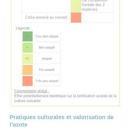
car compétition
frontale des 2
espèces).
Colza associé au couvert
--
Légende :
++
Très bien adapté
+
Bien adapté
+/-
Adapté
-
Peu adapté
--
Très peu adapté
Commentaire global :
Effet potentiellement bénéfique sur la fertilisation azotée de la
culture suivante
Pratiques culturales et valorisation de
l'azote