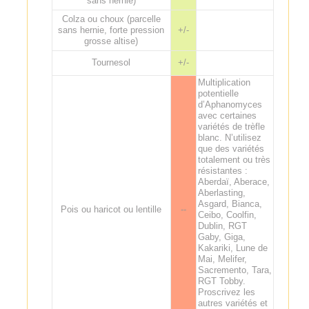
sans hernie)
Colza ou choux (parcelle
sans hernie, forte pression
+/-
grosse altise)
Tournesol
+/-
Multiplication
potentielle
d’Aphanomyces
avec certaines
variétés de trèfle
blanc. N’utilisez
que des variétés
totalement ou très
résistantes :
Aberdaï, Aberace,
Aberlasting,
Asgard, Bianca,
Pois ou haricot ou lentille
--
Ceibo, Coolfin,
Dublin, RGT
Gaby, Giga,
Kakariki, Lune de
Mai, Melifer,
Sacremento, Tara,
RGT Tobby.
Proscrivez les
autres variétés et