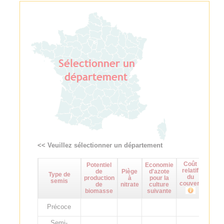
<< Veuillez sélectionner un département
Coût
Potentiel
Economie
Maît
relatif
de
Piège
d'azote
d
Type de
du
production
à
pour la
adven
semis
couvert
de
nitrate
culture
biomasse
suivante
Précoce
Semi-