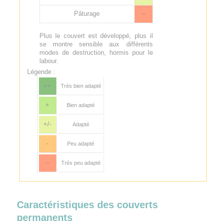
Pâturage
--
Plus le couvert est développé, plus il
se montre sensible aux différents
modes de destruction, hormis pour le
labour.
Légende :
++
Très bien adapté
+
Bien adapté
+/-
Adapté
-
Peu adapté
--
Très peu adapté
Caractéristiques des couverts
permanents