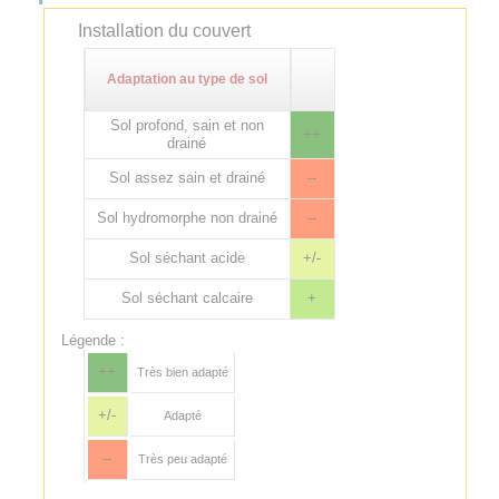
Installation du couvert
Adaptation au type de sol
Sol profond, sain et non
++
drainé
Sol assez sain et drainé
--
Sol hydromorphe non drainé
--
Sol séchant acide
+/-
Sol séchant calcaire
+
Légende :
++
Très bien adapté
+/-
Adapté
--
Très peu adapté