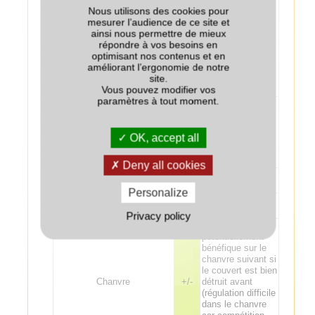
Tournesol
+/-
tournesol suivant
Nous utilisons des cookies pour
si le couvert est
mesurer l’audience de ce site et
détruit avant
ainsi nous permettre de mieux
(régulation difficile
répondre à vos besoins en
dans le tournesol
optimisant nos contenus et en
car compétition
améliorant l’ergonomie de notre
frontale des 2
site.
espèces).
Vous pouvez modifier vos
paramètres à tout moment.
Si le couvert
permanent est
mal détruit, il
Lin
--
OK, accept all
risque d'être très
compétitif sur le
lin.
Deny all cookies
Tabac (Virginie)
--
Personalize
Tabac (Burley)
--
Privacy policy
Effet
potentiellement
bénéfique sur le
chanvre suivant si
le couvert est bien
Chanvre
+/-
détruit avant
(régulation difficile
dans le chanvre