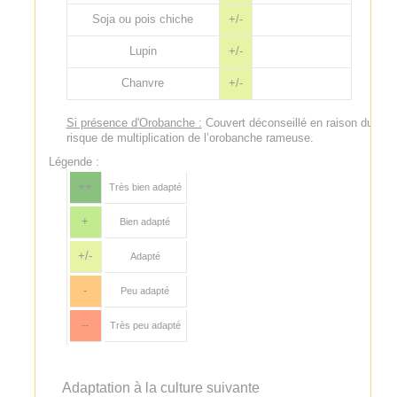
Soja ou pois chiche
+/-
Lupin
+/-
Chanvre
+/-
Si présence d'Orobanche :
Couvert déconseillé en raison du
risque de multiplication de l’orobanche rameuse.
Légende :
++
Très bien adapté
+
Bien adapté
+/-
Adapté
-
Peu adapté
--
Très peu adapté
Adaptation à la culture suivante