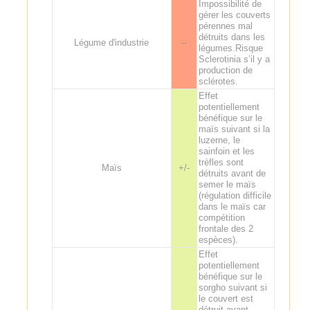
Impossibilité de
gérer les couverts
pérennes mal
détruits dans les
Légume d'industrie
--
légumes.Risque
Sclerotinia s’il y a
production de
sclérotes.
Effet
potentiellement
bénéfique sur le
maïs suivant si la
luzerne, le
sainfoin et les
trèfles sont
Maïs
+/-
détruits avant de
semer le maïs
(régulation difficile
dans le maïs car
compétition
frontale des 2
espèces).
Effet
potentiellement
bénéfique sur le
sorgho suivant si
le couvert est
détruit avant