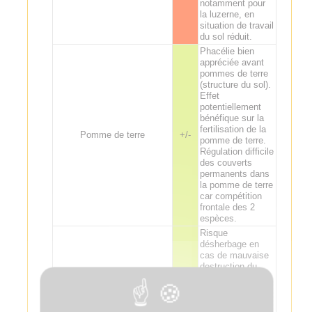
notamment pour
la luzerne, en
situation de travail
du sol réduit.
Phacélie bien
appréciée avant
pommes de terre
(structure du sol).
Effet
potentiellement
bénéfique sur la
fertilisation de la
Pomme de terre
+/-
pomme de terre.
Régulation difficile
des couverts
permanents dans
la pomme de terre
car compétition
frontale des 2
espèces.
Risque
désherbage en
cas de mauvaise
destruction du
couvert ou de sa
grenaison. Effet
potentiellement
bénéfique sur le