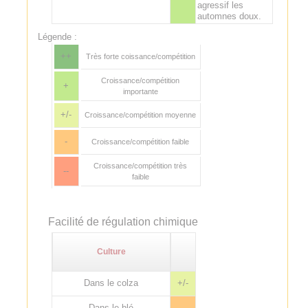
agressif les
automnes doux.
Légende :
++
Très forte coissance/compétition
Croissance/compétition
+
importante
+/-
Croissance/compétition moyenne
-
Croissance/compétition faible
Croissance/compétition très
--
faible
Facilité de régulation chimique
Culture
Dans le colza
+/-
Dans le blé
-