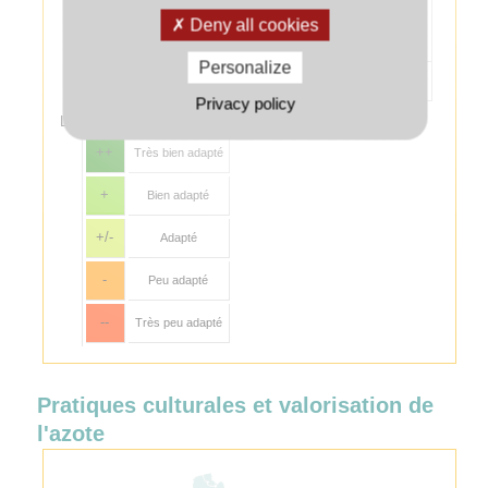
limiter les effets
Deny all cookies
dépressifs sur le
chanvre.
Personalize
Colza associé au couvert
--
Privacy policy
Légende :
++
Très bien adapté
+
Bien adapté
+/-
Adapté
-
Peu adapté
--
Très peu adapté
Pratiques culturales et valorisation de
l'azote