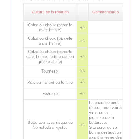
Culture de la rotation
Commentaires
Colza ou choux (parcelle
+/-
avec hernie)
Colza ou choux (parcelle
+/-
sans hernie)
Colza ou choux (parcelle
sans hernie, forte pression
+/-
grosse altise)
Tournesol
+/-
Pois ou haricot ou lentille
+/-
Féverole
+/-
La phacélie peut
être un réservoir à
virus de la
jaunisse de la
Betterave avec risque de
betterave.
+/-
Nématode à kystes
S'assurer de sa
bonne destruction
avant la levée des