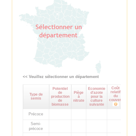
<< Veuillez sélectionner un département
Coût
Potentiel
Economie
Maît
relatif
de
Piège
d'azote
d
Type de
du
production
à
pour la
adven
semis
couvert
de
nitrate
culture
biomasse
suivante
Précoce
Semi-
précoce