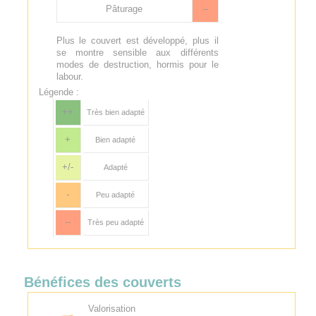
Pâturage
--
Plus le couvert est développé, plus il
se montre sensible aux différents
modes de destruction, hormis pour le
labour.
Légende :
++
Très bien adapté
+
Bien adapté
+/-
Adapté
-
Peu adapté
--
Très peu adapté
Bénéfices des couverts
Valorisation