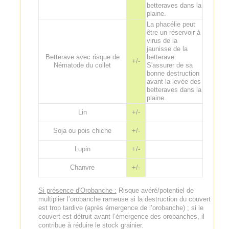
betteraves dans la
plaine.
La phacélie peut
être un réservoir à
virus de la
jaunisse de la
Betterave avec risque de
betterave.
+/-
Nématode du collet
S'assurer de sa
bonne destruction
avant la levée des
betteraves dans la
plaine.
Lin
+/-
Soja ou pois chiche
+/-
Lupin
+/-
Chanvre
+/-
Si présence d'Orobanche :
Risque avéré/potentiel de
multiplier l’orobanche rameuse si la destruction du couvert
est trop tardive (après émergence de l’orobanche) ; si le
couvert est détruit avant l’émergence des orobanches, il
contribue à réduire le stock grainier.