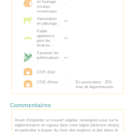
en fourrage :
-
(ensilage,
enrubannage)
Valorisation
+/-
en pâturage :
Faible
appétence
+/-
pour les
limaces :
Favoriser les
pollinisateurs
++
:
CIVE d'été :
-
CIVE d'hiver
En association : 20%
-
:
max de légumineuses.
Commentaires
Avant d’implanter un couvert végétal. renseignez-vous sur la
réglementation en vigueur dans votre région (directive nitrate).
en particulier à propos du choix des espèces et des dates et