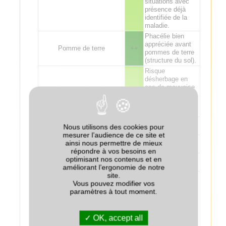
situations avec
présence déjà
identifiée de la
maladie.
Phacélie bien
appréciée avant
Pomme de terre
++
pommes de terre
(structure du sol).
Risque
désherbage en
cas de mauvaise
Tournesol
+
destruction du
couvert ou de sa
grenaison
Lin
+/-
Nous utilisons des cookies pour
mesurer l’audience de ce site et
ainsi nous permettre de mieux
Tabac (Virginie)
--
répondre à vos besoins en
optimisant nos contenus et en
Tabac (Burley)
+/-
améliorant l’ergonomie de notre
site.
Quelles que
Vous pouvez modifier vos
soient les
paramètres à tout moment.
espèces de
couvert, éviter les
destructions
Chanvre
+
tardives (proches
OK, accept all
du semis), pour