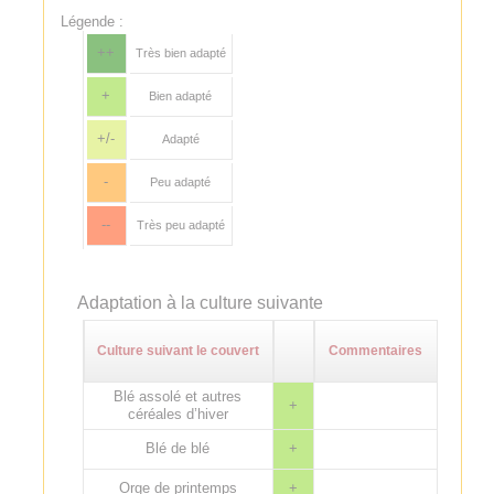
Légende :
++
Très bien adapté
+
Bien adapté
+/-
Adapté
-
Peu adapté
--
Très peu adapté
Adaptation à la culture suivante
Culture suivant le couvert
Commentaires
Blé assolé et autres
+
céréales d’hiver
Blé de blé
+
Orge de printemps
+