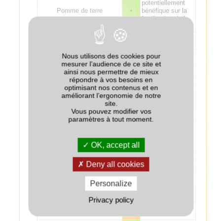
potentiellement
Pomme de terre
+
bénéfique sur la
fertilisation de la
pomme de terre.
Tournesol
+
Effet
Nous utilisons des cookies pour
potentiellement
mesurer l’audience de ce site et
bénéfique sur la
ainsi nous permettre de mieux
fertilisation de la
répondre à vos besoins en
culture suivante :
optimisant nos contenus et en
attention aux
améliorant l’ergonomie de notre
excès de
site.
fertilisation sur lin
Vous pouvez modifier vos
fibre. Risque de
paramètres à tout moment.
Lin
+/-
phytotoxicité de
glyphosate sur le
lin suite à une
OK, accept all
application moins
de un mois avant
Deny all cookies
le semis sur un
couvert non
détruit ou des
Personalize
repousses de
céréales.
Privacy policy
Tabac (Virginie)
-