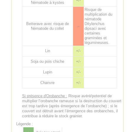
+/-
Nématode à kystes
Risque de
multiplication du
nématode
Betterave avec risque de
Ditylenchus
--
Nématode du collet
dipsaci avec
certaines
graminées et
légumineuses.
Lin
+/-
Soja ou pois chiche
+/-
Lupin
+/-
Chanvre
+/-
Si présence d'Orobanche :
Risque avéré/potentiel de
multiplier l’orobanche rameuse si la destruction du couvert
est trop tardive (après émergence de l’orobanche) ; si le
couvert est détruit avant l’émergence des orobanches, il
contribue à réduire le stock grainier.
Légende :