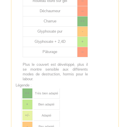
Rouleau lourd sur gel
--
Déchaumeur
--
Charrue
++
Glyphosate pur
-
Glyphosate + 2,4D
+
Pâturage
--
Plus le couvert est développé, plus il
se montre sensible aux différents
modes de destruction, hormis pour le
labour.
Légende :
++
Très bien adapté
+
Bien adapté
+/-
Adapté
-
Peu adapté