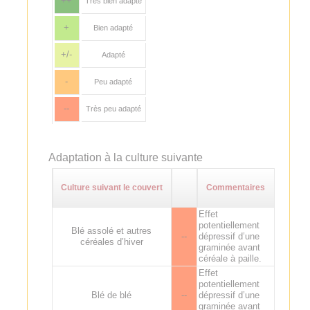
++
Très bien adapté
+
Bien adapté
+/-
Adapté
-
Peu adapté
--
Très peu adapté
Adaptation à la culture suivante
Culture suivant le couvert
Commentaires
Effet
potentiellement
Blé assolé et autres
--
dépressif d’une
céréales d’hiver
graminée avant
céréale à paille.
Effet
potentiellement
Blé de blé
--
dépressif d’une
graminée avant