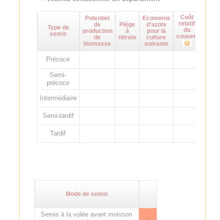
Coût
Potentiel
Economie
Maît
relatif
de
Piège
d'azote
d
Type de
du
production
à
pour la
adven
semis
couvert
de
nitrate
culture
biomasse
suivante
Précoce
Semi-
précoce
Intermédiaire
Semi-tardif
Tardif
Mode de semis
Semis à la volée avant moisson
--