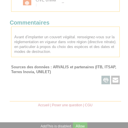
CIVE d'hiver
--
:
Commentaires
Avant d’implanter un couvert végétal. renseignez-vous sur la
réglementation en vigueur dans votre région (directive nitrate).
en particulier à propos du choix des espèces et des dates et
modes de destruction.
Sources des données :
ARVALIS
et partenaires (ITB, ITSAP,
Terres Inovia, UNILET)
Accueil
|
Poser une question
|
CGU
Allow
AddThis is disabled.