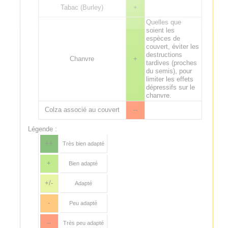
Tabac (Burley)
+
Quelles que
soient les
espèces de
couvert, éviter les
destructions
Chanvre
+
tardives (proches
du semis), pour
limiter les effets
dépressifs sur le
chanvre.
Colza associé au couvert
--
Légende :
++
Très bien adapté
+
Bien adapté
+/-
Adapté
-
Peu adapté
--
Très peu adapté