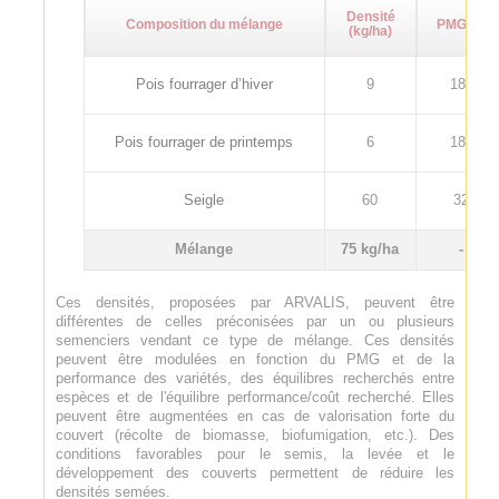
Densité
Composition du mélange
PMG (g)
(kg/ha)
Pois fourrager d’hiver
9
180
Pois fourrager de printemps
6
180
Seigle
60
32
Mélange
75 kg/ha
-
Ces densités, proposées par ARVALIS, peuvent être
différentes de celles préconisées par un ou plusieurs
semenciers vendant ce type de mélange. Ces densités
peuvent être modulées en fonction du PMG et de la
performance des variétés, des équilibres recherchés entre
espèces et de l'équilibre performance/coût recherché. Elles
peuvent être augmentées en cas de valorisation forte du
couvert (récolte de biomasse, biofumigation, etc.). Des
conditions favorables pour le semis, la levée et le
développement des couverts permettent de réduire les
densités semées.