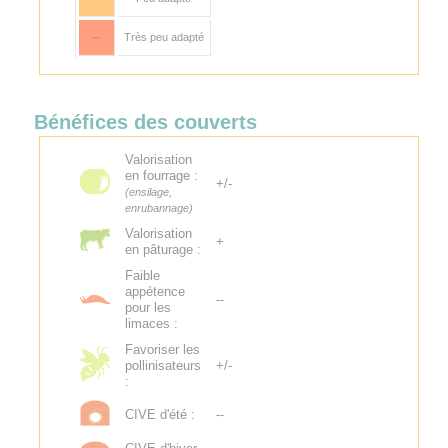
--
Très peu adapté
Bénéfices des couverts
Valorisation
en fourrage :
+/-
(ensilage,
enrubannage)
Valorisation
+
en pâturage :
Faible
appétence
--
pour les
limaces :
Favoriser les
pollinisateurs
+/-
:
CIVE d'été :
--