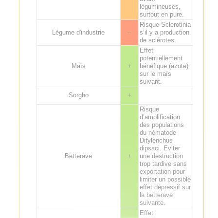
légumineuses,
surtout en pure.
Risque Sclerotinia
Légume d'industrie
--
s’il y a production
de sclérotes.
Effet
potentiellement
Maïs
+
bénéfique (azote)
sur le maïs
suivant.
Sorgho
+
Risque
d’amplification
des populations
du nématode
Ditylenchus
dipsaci. Eviter
Betterave
+
une destruction
trop tardive sans
exportation pour
limiter un possible
effet dépressif sur
la betterave
suivante.
Effet