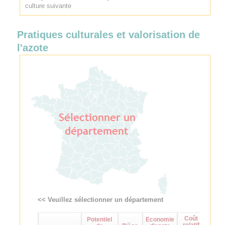
culture suivante
Pratiques culturales et valorisation de
l'azote
<< Veuillez sélectionner un département
Coût
Potentiel
Economie
Maît
relatif