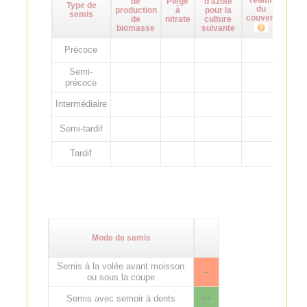
de
Piège
d'azote
d
Type de
du
production
à
pour la
adven
semis
couvert
de
nitrate
culture
biomasse
suivante
Précoce
Semi-
précoce
Intermédiaire
Semi-tardif
Tardif
Mode de semis
Semis à la volée avant moisson
--
ou sous la coupe
Semis avec semoir à dents
++