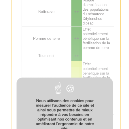
Risque
d’amplification
des populations
Betterave
++
du nématode
Ditylenchus
dipsaci.
Effet
potentiellement
Pomme de terre
++
bénéfique sur la
fertilisation de la
pomme de terre.
Tournesol
++
Effet
potentiellement
bénéfique sur la
fertilisation de la
Lin
+/-
culture suivante :
attention aux
excès de
fertilisation sur lin
Nous utilisons des cookies pour
fibre.
mesurer l’audience de ce site et
Tabac (Virginie)
--
ainsi nous permettre de mieux
répondre à vos besoins en
optimisant nos contenus et en
Tabac (Burley)
+/-
améliorant l’ergonomie de notre
Quelles que
site.