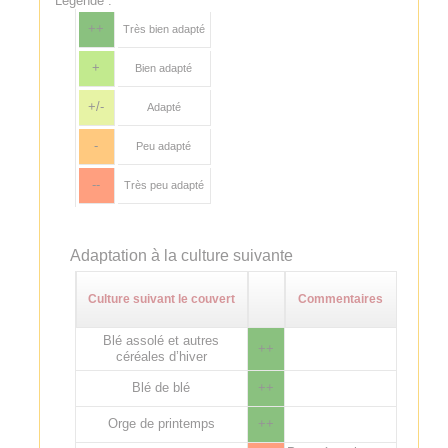
Légende :
++
Très bien adapté
+
Bien adapté
+/-
Adapté
-
Peu adapté
--
Très peu adapté
Adaptation à la culture suivante
Culture suivant le couvert
Commentaires
Blé assolé et autres
++
céréales d’hiver
Blé de blé
++
Orge de printemps
++