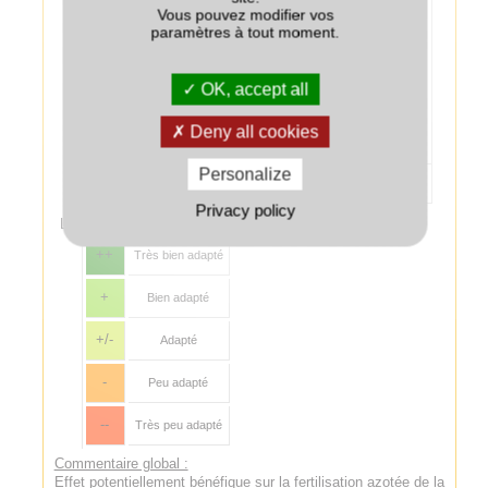
soient les
Vous pouvez modifier vos
espèces de
paramètres à tout moment.
couvert, éviter les
destructions
Chanvre
++
tardives (proches
OK, accept all
du semis), pour
limiter les effets
Deny all cookies
dépressifs sur le
chanvre.
Personalize
Colza associé au couvert
--
Privacy policy
Légende :
++
Très bien adapté
+
Bien adapté
+/-
Adapté
-
Peu adapté
--
Très peu adapté
Commentaire global :
Effet potentiellement bénéfique sur la fertilisation azotée de la