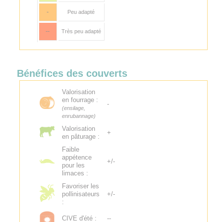
-
Peu adapté
--
Très peu adapté
Bénéfices des couverts
Valorisation
en fourrage :
-
(ensilage,
enrubannage)
Valorisation
+
en pâturage :
Faible
appétence
+/-
pour les
limaces :
Favoriser les
pollinisateurs
+/-
:
CIVE d'été :
--