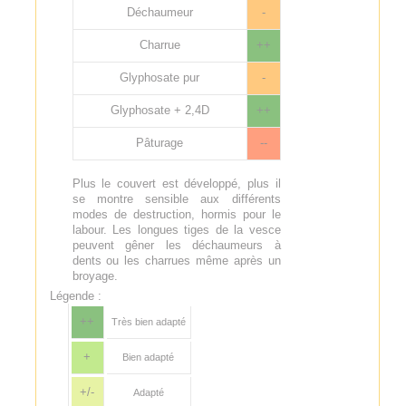
Déchaumeur
-
Charrue
++
Glyphosate pur
-
Glyphosate + 2,4D
++
Pâturage
--
Plus le couvert est développé, plus il
se montre sensible aux différents
modes de destruction, hormis pour le
labour. Les longues tiges de la vesce
peuvent gêner les déchaumeurs à
dents ou les charrues même après un
broyage.
Légende :
++
Très bien adapté
+
Bien adapté
+/-
Adapté