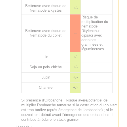
Betterave avec risque de
+/-
Nématode à kystes
Risque de
multiplication du
nématode
Betterave avec risque de
Ditylenchus
--
Nématode du collet
dipsaci avec
certaines
graminées et
légumineuses.
Lin
+/-
Soja ou pois chiche
+/-
Lupin
+/-
Chanvre
+/-
Si présence d'Orobanche :
Risque avéré/potentiel de
multiplier l’orobanche rameuse si la destruction du couvert
est trop tardive (après émergence de l’orobanche) ; si le
couvert est détruit avant l’émergence des orobanches, il
contribue à réduire le stock grainier.