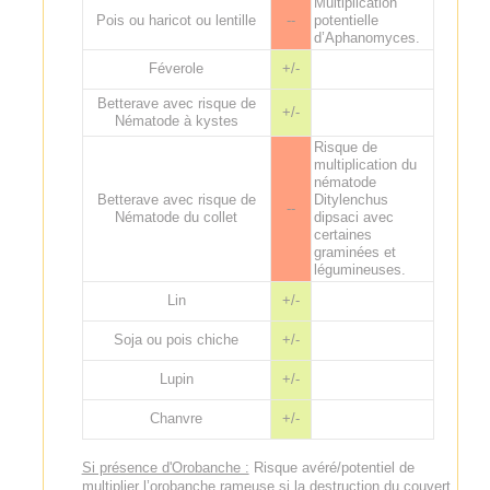
Multiplication
Pois ou haricot ou lentille
--
potentielle
d’Aphanomyces.
Féverole
+/-
Betterave avec risque de
+/-
Nématode à kystes
Risque de
multiplication du
nématode
Betterave avec risque de
Ditylenchus
--
Nématode du collet
dipsaci avec
certaines
graminées et
légumineuses.
Lin
+/-
Soja ou pois chiche
+/-
Lupin
+/-
Chanvre
+/-
Si présence d'Orobanche :
Risque avéré/potentiel de
multiplier l’orobanche rameuse si la destruction du couvert