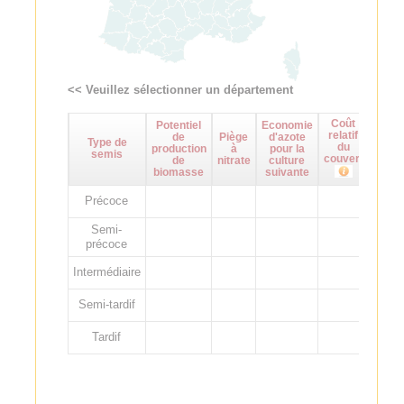
<< Veuillez sélectionner un département
Coût
Potentiel
Economie
Maît
relatif
de
Piège
d'azote
d
Type de
du
production
à
pour la
adven
semis
couvert
de
nitrate
culture
biomasse
suivante
Précoce
Semi-
précoce
Intermédiaire
Semi-tardif
Tardif