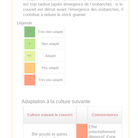
est trop tardive (après émergence de l’orobanche) ; si le
couvert est détruit avant l’émergence des orobanches, il
contribue à réduire le stock grainier.
Légende :
++
Très bien adapté
+
Bien adapté
+/-
Adapté
-
Peu adapté
--
Très peu adapté
Adaptation à la culture suivante
Culture suivant le couvert
Commentaires
Effet
potentiellement
Blé assolé et autres
--
dépressif d’une