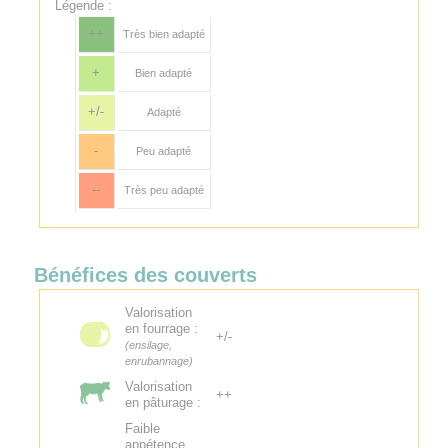
Légende :
++
Très bien adapté
+
Bien adapté
+/-
Adapté
-
Peu adapté
--
Très peu adapté
Bénéfices des couverts
Valorisation
en fourrage :
+/-
(ensilage,
enrubannage)
Valorisation
++
en pâturage :
Faible
appétence