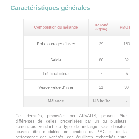
Caractéristiques générales
Densité
Composition du mélange
PMG (g)
(kg/ha)
Pois fourrager d’hiver
29
180
Seigle
86
32
Trèfle raboteux
7
5
Vesce velue d'hiver
21
33
Mélange
143 kg/ha
-
Ces densités, proposées par ARVALIS, peuvent être
différentes de celles préconisées par un ou plusieurs
semenciers vendant ce type de mélange. Ces densités
peuvent être modulées en fonction du PMG et de la
performance des variétés, des équilibres recherchés entre