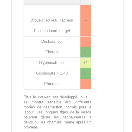
--
Broyeur, rouleau hacheur
--
Rouleau lourd sur gel
--
Déchaumeur
--
Charrue
++
Glyphosate pur
+/-
Glyphosate + 2,4D
++
Pâturage
--
Plus le couvert est développé, plus il
se montre sensible aux différents
modes de destruction, hormis pour le
labour. Les longues tiges de la vesce
peuvent gêner les déchaumeurs à
dents ou les charrues même après un
broyage.