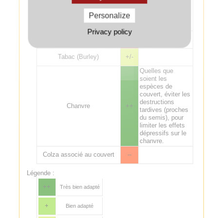
couvert non
détruit ou des
Personalize
repousses de
céréales.
Privacy policy
Tabac (Virginie)
--
Tabac (Burley)
+/-
Quelles que
soient les
espèces de
couvert, éviter les
destructions
Chanvre
++
tardives (proches
du semis), pour
limiter les effets
dépressifs sur le
chanvre.
Colza associé au couvert
--
Légende :
++
Très bien adapté
+
Bien adapté