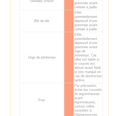
céréales d’hiver
graminée avant
céréale à paille.
Effet
potentiellement
Blé de blé
--
dépressif d’une
graminée avant
céréale à paille.
Effet
potentiellement
dépressif d’une
graminée avant
orge de
printemps. Cet
Orge de printemps
--
effet est faible si
le couvert est
détruit avant Noël
et très marqué en
cas de destruction
tardive.
Par précaution,
éviter les couverts
de légumineuses
avant
Pois
--
légumineuses,
surtout celles
sensibles à
l'Aphanomyces.