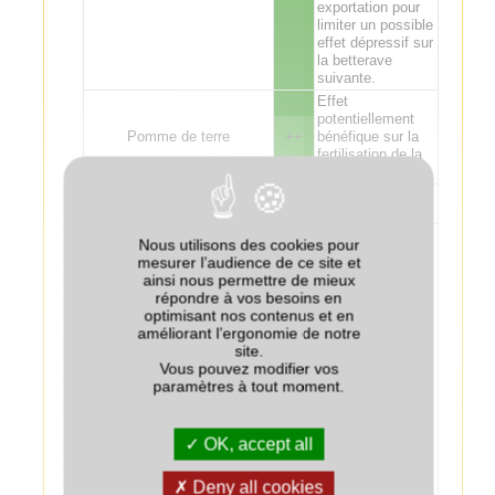
exportation pour
limiter un possible
effet dépressif sur
la betterave
suivante.
Effet
potentiellement
Pomme de terre
++
bénéfique sur la
fertilisation de la
pomme de terre.
Tournesol
++
Effet
Nous utilisons des cookies pour
potentiellement
mesurer l’audience de ce site et
bénéfique sur la
ainsi nous permettre de mieux
fertilisation de la
répondre à vos besoins en
culture suivante :
optimisant nos contenus et en
attention aux
améliorant l’ergonomie de notre
excès de
site.
fertilisation sur lin
Vous pouvez modifier vos
fibre. Risque de
paramètres à tout moment.
Lin
+/-
phytotoxicité de
glyphosate sur le
lin suite à une
OK, accept all
application moins
de un mois avant
le semis sur un
Deny all cookies