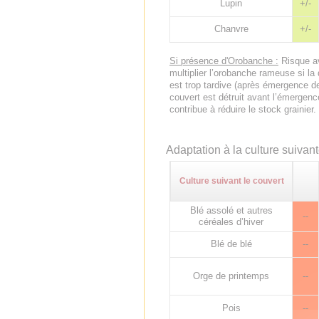
Lupin
+/-
Chanvre
+/-
Si présence d'Orobanche :
Risque av
multiplier l’orobanche rameuse si la
est trop tardive (après émergence de 
couvert est détruit avant l’émergenc
contribue à réduire le stock grainier.
Adaptation à la culture suivan
Culture suivant le couvert
Blé assolé et autres
--
céréales d’hiver
Blé de blé
--
Orge de printemps
--
Pois
--