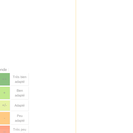
nde :
Très bien
++
adapté
Bien
+
adapté
+/-
Adapté
Peu
-
adapté
Très peu
--