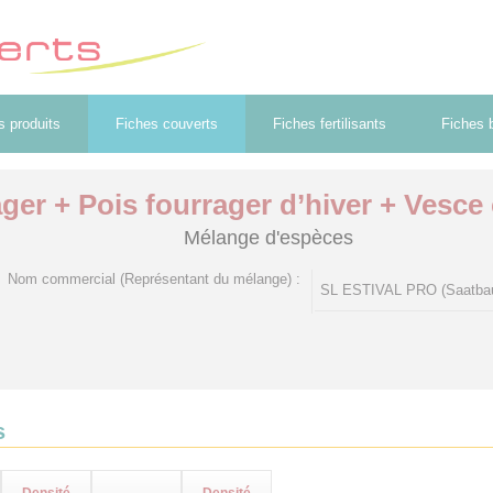
s produits
Fiches couverts
Fiches fertilisants
Fiches b
ger + Pois fourrager d’hiver + Vesc
Mélange d'espèces
Nom commercial (Représentant du mélange) :
SL ESTIVAL PRO (Saatba
s