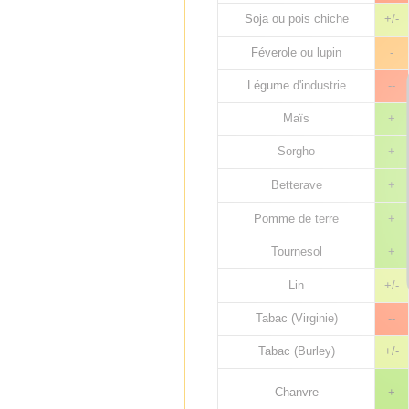
Soja ou pois chiche
+/-
Féverole ou lupin
-
Légume d'industrie
--
Maïs
+
Sorgho
+
Betterave
+
Pomme de terre
+
Tournesol
+
Lin
+/-
Tabac (Virginie)
--
Tabac (Burley)
+/-
Chanvre
+