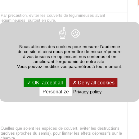
Par précaution, éviter les couverts de légumineuses avant
légumineuses, surtout en pure.
Risque Sclerotinia s’il y a production de sclérotes.
Effet potentiellement bénéfique (azote) sur le maïs suivant.
Nous utilisons des cookies pour mesurer l’audience
de ce site et ainsi nous permettre de mieux répondre
à vos besoins en optimisant nos contenus et en
Risque d’amplification des populations du nématode Ditylenchus
améliorant l’ergonomie de notre site.
dipsaci.
Vous pouvez modifier vos paramètres à tout moment.
Effet potentiellement bénéfique sur la fertilisation de la pomme de
terre.
OK, accept all
Deny all cookies
Personalize
Privacy policy
Effet potentiellement bénéfique sur la fertilisation de la culture
suivante : attention aux excès de fertilisation sur lin fibre.
Quelles que soient les espèces de couvert, éviter les destructions
tardives (proches du semis), pour limiter les effets dépressifs sur le
chanvre.