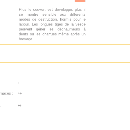
Plus le couvert est développé, plus il
se montre sensible aux différents
modes de destruction, hormis pour le
labour. Les longues tiges de la vesce
peuvent gêner les déchaumeurs à
dents ou les charrues même après un
broyage.
-
+
imaces :
+/-
:
+/-
--