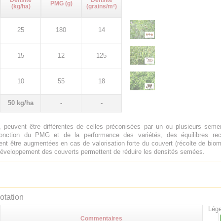
Densité
Densité
PMG (g)
(kg/ha)
(grains/m²)
25
180
14
15
12
125
10
55
18
50 kg/ha
-
-
 peuvent être différentes de celles préconisées par un ou plusieurs sem
onction du PMG et de la performance des variétés, des équilibres rech
nt être augmentées en cas de valorisation forte du couvert (récolte de biom
e développement des couverts permettent de réduire les densités semées.
otation
Lége
Commentaires