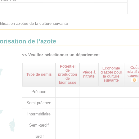
tilisation azotée de la culture suivante
orisation de l'azote
<< Veuillez sélectionner un département
Potentiel
Coût
Economie
de
relatif 
Piège à
d'azote pour
Type de semis
production
couve
nitrate
la culture
de
suivante
biomasse
Précoce
Semi-précoce
Intermédiaire
Semi-tardif
Tardif