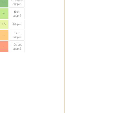
Très bien
++
adapté
Bien
+
adapté
+/-
Adapté
Peu
-
adapté
Très peu
--
adapté