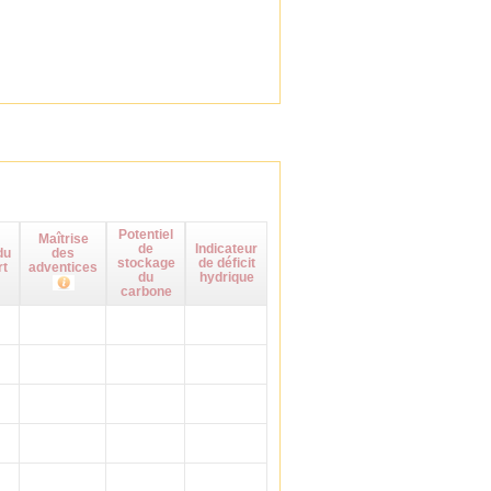
Potentiel
Maîtrise
de
Indicateur
du
des
stockage
de déficit
rt
adventices
du
hydrique
carbone