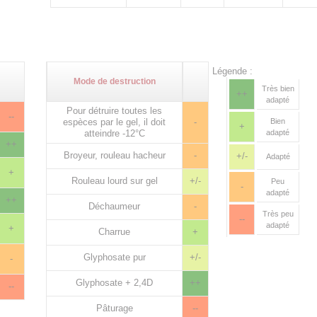
Légende :
Mode de destruction
Très bien
++
adapté
Pour détruire toutes les
--
espèces par le gel, il doit
-
Bien
+
atteindre -12°C
adapté
++
Broyeur, rouleau hacheur
-
+/-
Adapté
+
Rouleau lourd sur gel
+/-
Peu
-
adapté
++
Déchaumeur
-
Très peu
--
adapté
+
Charrue
+
Glyphosate pur
+/-
-
Glyphosate + 2,4D
++
--
Pâturage
--