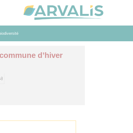
iodiversité
e commune d’hiver
u)