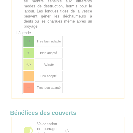
se montre sensible aux différents
modes de destruction, hormis pour le
labour. Les longues tiges de la vesce
peuvent gêner les déchaumeurs à
dents ou les charrues même après un
broyage.
Légende :
++
Très bien adapté
+
Bien adapté
+/-
Adapté
-
Peu adapté
--
Très peu adapté
Bénéfices des couverts
Valorisation
en fourrage :
+/-