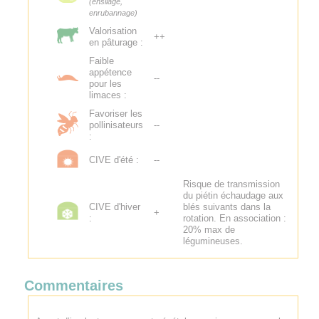
(ensilage,
enrubannage)
Valorisation
++
en pâturage :
Faible
appétence
--
pour les
limaces :
Favoriser les
pollinisateurs
--
:
CIVE d'été :
--
Risque de transmission
du piétin échaudage aux
CIVE d'hiver
blés suivants dans la
+
:
rotation. En association :
20% max de
légumineuses.
Commentaires