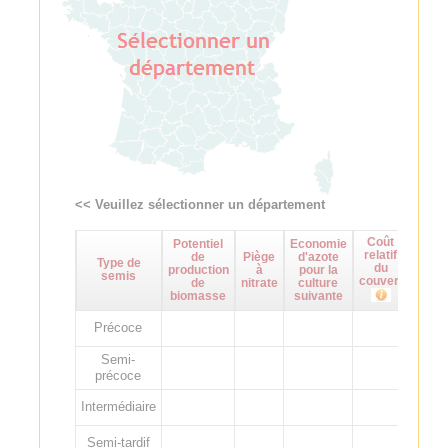
<< Veuillez sélectionner un département
Coût
Potentiel
Economie
Maît
relatif
de
Piège
d'azote
d
Type de
du
production
à
pour la
adven
semis
couvert
de
nitrate
culture
biomasse
suivante
Précoce
Semi-
précoce
Intermédiaire
Semi-tardif