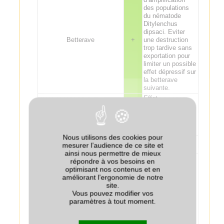
des populations
du nématode
Ditylenchus
dipsaci. Eviter
Betterave
+
une destruction
trop tardive sans
exportation pour
limiter un possible
effet dépressif sur
la betterave
suivante.
Effet
potentiellement
Pomme de terre
+
bénéfique sur la
fertilisation de la
pomme de terre.
Nous utilisons des cookies pour
Tournesol
+
mesurer l’audience de ce site et
ainsi nous permettre de mieux
Effet
répondre à vos besoins en
potentiellement
optimisant nos contenus et en
bénéfique sur la
améliorant l’ergonomie de notre
fertilisation de la
site.
culture suivante :
Vous pouvez modifier vos
attention aux
paramètres à tout moment.
excès de
fertilisation sur lin
fibre. Risque de