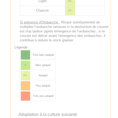
Lupin
+/-
Chanvre
+/-
Si présence d'Orobanche :
Risque avéré/potentiel de
multiplier l’orobanche rameuse si la destruction du couvert
est trop tardive (après émergence de l’orobanche) ; si le
couvert est détruit avant l’émergence des orobanches, il
contribue à réduire le stock grainier.
Légende :
++
Très bien adapté
+
Bien adapté
+/-
Adapté
-
Peu adapté
--
Très peu adapté
Adaptation à la culture suivante