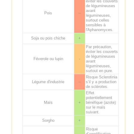
éviter les couverts
de légumineuses
avant
Pois
--
légumineuses,
surtout celles
sensibles à
l'Aphanomyces.
Soja ou pois chiche
+
Par précaution,
éviter les couverts
de légumineuses
Féverole ou lupin
-
avant
légumineuses,
surtout en pure.
Risque Sclerotinia
Légume d'industrie
--
s’il y a production
de sclérotes.
Effet
potentiellement
Maïs
+
bénéfique (azote)
sur le maïs
suivant.
Sorgho
+
Risque
d’amplification