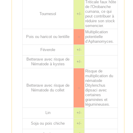
Triticale faux hôte
de l'Orobanche
cumana, ce qui
Tournesol
+/-
peut contribuer à
réduire son stock
semencier.
Multiplication
Pois ou haricot ou lentille
--
potentielle
d’Aphanomyces.
Féverole
+/-
Betterave avec risque de
+/-
Nématode à kystes
Risque de
multiplication du
nématode
Betterave avec risque de
Ditylenchus
--
Nématode du collet
dipsaci avec
certaines
graminées et
légumineuses.
Lin
+/-
Soja ou pois chiche
+/-