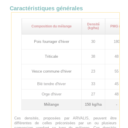
Caractéristiques générales
Densité
Composition du mélange
PMG (g)
(kg/ha)
Pois fourrager d’hiver
30
180
Triticale
38
48
Vesce commune d’hiver
23
55
Blé tendre d'hiver
33
45
Orge d'hiver
27
48
Mélange
150 kg/ha
-
Ces densités, proposées par ARVALIS, peuvent être
différentes de celles préconisées par un ou plusieurs
semenciers vendant ce type de mélange. Ces densités