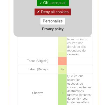
culture suivante :
OK, accept all
attention aux
excès de
Deny all cookies
fertilisation sur lin
fibre. Risque de
Lin
+/-
phytotoxicité de
Personalize
glyphosate sur le
lin suite à une
Privacy policy
application moins
de un mois avant
le semis sur un
couvert non
détruit ou des
repousses de
céréales.
Tabac (Virginie)
--
Tabac (Burley)
+/-
Quelles que
soient les
espèces de
couvert, éviter les
destructions
Chanvre
+
tardives (proches
du semis), pour
limiter les effets