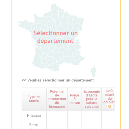
<< Veuillez sélectionner un département
Coût
Potentiel
Economie
Maît
relatif
de
Piège
d'azote
d
Type de
du
production
à
pour la
adven
semis
couvert
de
nitrate
culture
biomasse
suivante
Précoce
Semi-