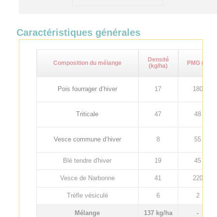
Caractéristiques générales
Densité
Composition du mélange
PMG (g)
(kg/ha)
Pois fourrager d’hiver
17
180
Triticale
47
48
Vesce commune d’hiver
8
55
Blé tendre d'hiver
19
45
Vesce de Narbonne
41
220
Trèfle vésiculé
6
2
Mélange
137 kg/ha
-