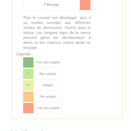
Pâturage
--
Plus le couvert est développé, plus il
se montre sensible aux différents
modes de destruction, hormis pour le
labour. Les longues tiges de la vesce
peuvent gêner les déchaumeurs à
dents ou les charrues même après un
broyage.
Légende :
++
Très bien adapté
+
Bien adapté
+/-
Adapté
-
Peu adapté
--
Très peu adapté