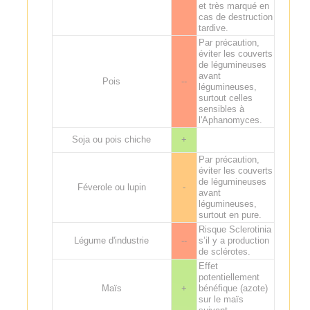
et très marqué en
cas de destruction
tardive.
Par précaution,
éviter les couverts
de légumineuses
avant
Pois
--
légumineuses,
surtout celles
sensibles à
l'Aphanomyces.
Soja ou pois chiche
+
Par précaution,
éviter les couverts
de légumineuses
Féverole ou lupin
-
avant
légumineuses,
surtout en pure.
Risque Sclerotinia
Légume d'industrie
--
s’il y a production
de sclérotes.
Effet
potentiellement
Maïs
+
bénéfique (azote)
sur le maïs