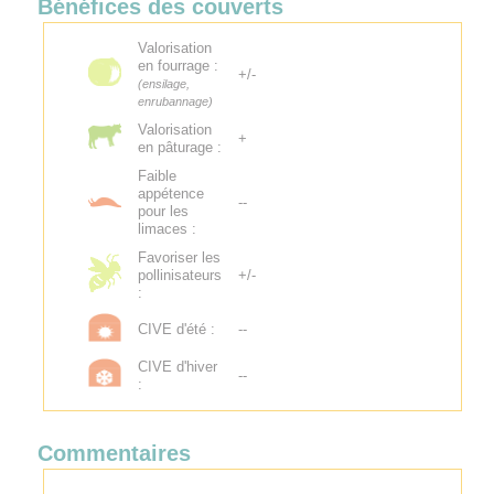
Bénéfices des couverts
Valorisation
en fourrage :
+/-
(ensilage,
enrubannage)
Valorisation
+
en pâturage :
Faible
appétence
--
pour les
limaces :
Favoriser les
pollinisateurs
+/-
:
CIVE d'été :
--
CIVE d'hiver
--
:
Commentaires