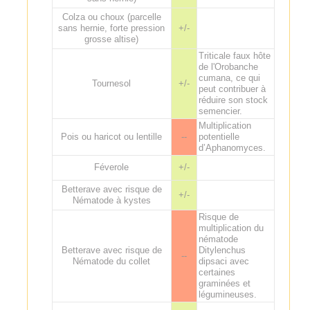
Colza ou choux (parcelle
sans hernie, forte pression
+/-
grosse altise)
Triticale faux hôte
de l'Orobanche
cumana, ce qui
Tournesol
+/-
peut contribuer à
réduire son stock
semencier.
Multiplication
Pois ou haricot ou lentille
--
potentielle
d’Aphanomyces.
Féverole
+/-
Betterave avec risque de
+/-
Nématode à kystes
Risque de
multiplication du
nématode
Betterave avec risque de
Ditylenchus
--
Nématode du collet
dipsaci avec
certaines
graminées et
légumineuses.