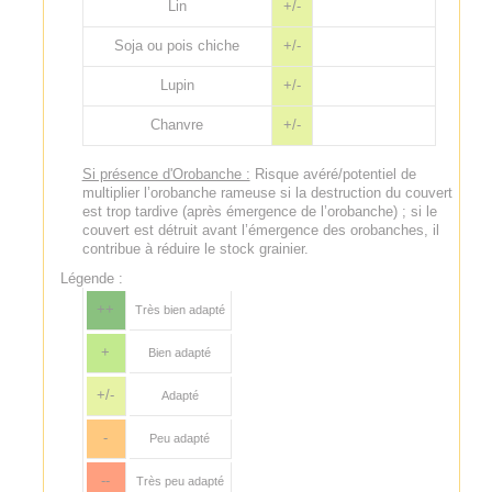
Lin
+/-
Soja ou pois chiche
+/-
Lupin
+/-
Chanvre
+/-
Si présence d'Orobanche :
Risque avéré/potentiel de
multiplier l’orobanche rameuse si la destruction du couvert
est trop tardive (après émergence de l’orobanche) ; si le
couvert est détruit avant l’émergence des orobanches, il
contribue à réduire le stock grainier.
Légende :
++
Très bien adapté
+
Bien adapté
+/-
Adapté
-
Peu adapté
--
Très peu adapté