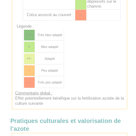
dépressifs sur le
chanvre.
Colza associé au couvert
--
Légende :
++
Très bien adapté
+
Bien adapté
+/-
Adapté
-
Peu adapté
--
Très peu adapté
Commentaire global :
Effet potentiellement bénéfique sur la fertilisation azotée de la
culture suivante
Pratiques culturales et valorisation de
l'azote