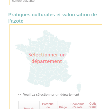
culture suivante
Pratiques culturales et valorisation de
l'azote
<< Veuillez sélectionner un département
Coût
Potentiel
Economie
Maît
relatif
de
Piège
d'azote
d
Type de