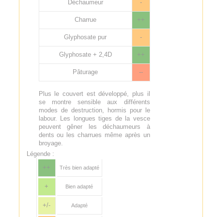
Déchaumeur
-
Charrue
++
Glyphosate pur
-
Glyphosate + 2,4D
++
Pâturage
--
Plus le couvert est développé, plus il
se montre sensible aux différents
modes de destruction, hormis pour le
labour. Les longues tiges de la vesce
peuvent gêner les déchaumeurs à
dents ou les charrues même après un
broyage.
Légende :
++
Très bien adapté
+
Bien adapté
+/-
Adapté