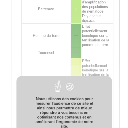
d’amplification
des populations
Betterave
+
du nématode
Ditylenchus
dipsaci.
Effet
potentiellement
Pomme de terre
++
bénéfique sur la
fertilisation de la
pomme de terre.
Tournesol
++
Effet
potentiellement
bénéfique sur la
fertilisation de la
Lin
+/-
culture suivante :
attention aux
excès de
fertilisation sur lin
fibre.
Nous utilisons des cookies pour
mesurer l’audience de ce site et
Tabac (Virginie)
--
ainsi nous permettre de mieux
répondre à vos besoins en
Tabac (Burley)
+/-
optimisant nos contenus et en
améliorant l’ergonomie de notre
Quelles que
site.