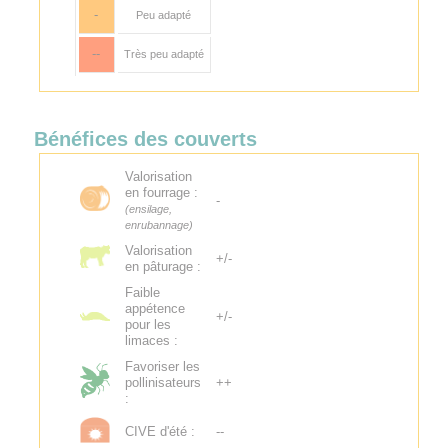
-
Peu adapté
--
Très peu adapté
Bénéfices des couverts
Valorisation
en fourrage :
-
(ensilage,
enrubannage)
Valorisation
+/-
en pâturage :
Faible
appétence
+/-
pour les
limaces :
Favoriser les
pollinisateurs
++
:
CIVE d'été :
--