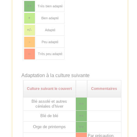
++
Très bien adapté
+
Bien adapté
+/-
Adapté
-
Peu adapté
--
Très peu adapté
Adaptation à la culture suivante
Culture suivant le couvert
Commentaires
Blé assolé et autres
++
céréales d’hiver
Blé de blé
++
Orge de printemps
++
Par précaution,