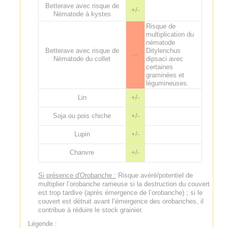
Betterave avec risque de
+/-
Nématode à kystes
Risque de
multiplication du
nématode
Betterave avec risque de
Ditylenchus
--
Nématode du collet
dipsaci avec
certaines
graminées et
légumineuses.
Lin
+/-
Soja ou pois chiche
+/-
Lupin
+/-
Chanvre
+/-
Si présence d'Orobanche :
Risque avéré/potentiel de
multiplier l’orobanche rameuse si la destruction du couvert
est trop tardive (après émergence de l’orobanche) ; si le
couvert est détruit avant l’émergence des orobanches, il
contribue à réduire le stock grainier.
Légende :