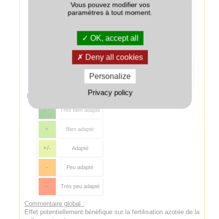
soient les
Vous pouvez modifier vos
espèces de
paramètres à tout moment.
couvert, éviter les
destructions
Chanvre
++
tardives (proches
OK, accept all
du semis), pour
limiter les effets
dépressifs sur le
Deny all cookies
chanvre.
Personalize
Colza associé au couvert
--
Privacy policy
Légende :
++
Très bien adapté
+
Bien adapté
+/-
Adapté
-
Peu adapté
--
Très peu adapté
Commentaire global :
Effet potentiellement bénéfique sur la fertilisation azotée de la