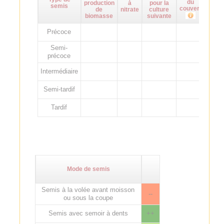
du
production
à
pour la
adven
semis
couvert
de
nitrate
culture
biomasse
suivante
Précoce
Semi-
précoce
Intermédiaire
Semi-tardif
Tardif
Mode de semis
Semis à la volée avant moisson
--
ou sous la coupe
Semis avec semoir à dents
++