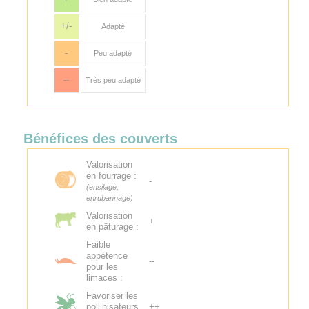
+/-
Adapté
-
Peu adapté
--
Très peu adapté
Bénéfices des couverts
Valorisation
en fourrage :
-
(ensilage,
enrubannage)
Valorisation
+
en pâturage :
Faible
appétence
--
pour les
limaces :
Favoriser les
pollinisateurs
++