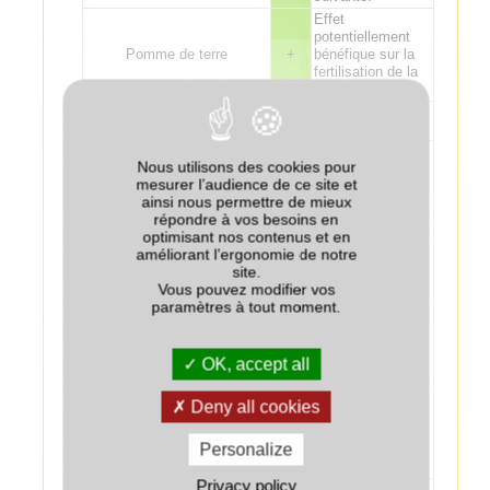
Effet
potentiellement
Pomme de terre
+
bénéfique sur la
fertilisation de la
pomme de terre.
Tournesol
+
Effet
Nous utilisons des cookies pour
potentiellement
mesurer l’audience de ce site et
bénéfique sur la
ainsi nous permettre de mieux
fertilisation de la
répondre à vos besoins en
culture suivante :
optimisant nos contenus et en
attention aux
améliorant l’ergonomie de notre
excès de
site.
fertilisation sur lin
Vous pouvez modifier vos
fibre. Risque de
paramètres à tout moment.
Lin
+/-
phytotoxicité de
glyphosate sur le
lin suite à une
application moins
OK, accept all
de un mois avant
le semis sur un
Deny all cookies
couvert non
détruit ou des
Personalize
repousses de
céréales.
Privacy policy