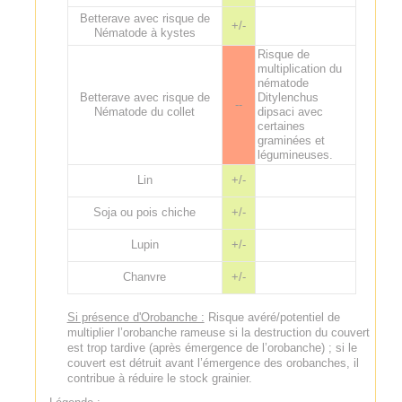
Betterave avec risque de
+/-
Nématode à kystes
Risque de
multiplication du
nématode
Betterave avec risque de
Ditylenchus
--
Nématode du collet
dipsaci avec
certaines
graminées et
légumineuses.
Lin
+/-
Soja ou pois chiche
+/-
Lupin
+/-
Chanvre
+/-
Si présence d'Orobanche :
Risque avéré/potentiel de
multiplier l’orobanche rameuse si la destruction du couvert
est trop tardive (après émergence de l’orobanche) ; si le
couvert est détruit avant l’émergence des orobanches, il
contribue à réduire le stock grainier.