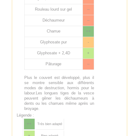
Rouleau lourd sur gel
--
Déchaumeur
--
Charrue
++
Glyphosate pur
-
Glyphosate + 2,4D
+
Pâturage
--
Plus le couvert est développé, plus il
se montre sensible aux différents
modes de destruction, hormis pour le
labour.Les longues tiges de la vesce
peuvent gêner les déchaumeurs à
dents ou les charrues même après un
broyage.
Légende :
++
Très bien adapté
+
Bien adapté