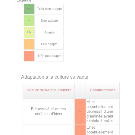
Légende :
++
Très bien adapté
+
Bien adapté
+/-
Adapté
-
Peu adapté
--
Très peu adapté
Adaptation à la culture suivante
Culture suivant le couvert
Commentaires
Effet
potentiellement
Blé assolé et autres
--
dépressif d’une
céréales d’hiver
graminée avant
céréale à paille.
Effet
potentiellement