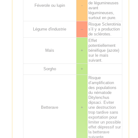
de légumineuses
Féverole ou lupin
-
avant
légumineuses,
surtout en pure.
Risque Sclerotinia
Légume d'industrie
--
s’il y a production
de sclérotes.
Effet
potentiellement
Maïs
+
bénéfique (azote)
sur le maïs
suivant.
Sorgho
+
Risque
d’amplification
des populations
du nématode
Ditylenchus
dipsaci. Eviter
Betterave
+
une destruction
trop tardive sans
exportation pour
limiter un possible
effet dépressif sur
la betterave
suivante.