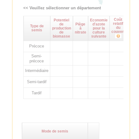
<< Veuillez sélectionner un département
Coût
Potentiel
Economie
Maît
relatif
de
Piège
d'azote
d
Type de
du
production
à
pour la
adven
semis
couvert
de
nitrate
culture
biomasse
suivante
Précoce
Semi-
précoce
Intermédiaire
Semi-tardif
Tardif
Mode de semis