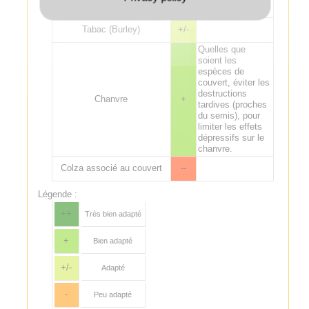
Tabac (Virginie)
--
Tabac (Burley)
+/-
Quelles que
soient les
espèces de
couvert, éviter les
destructions
Chanvre
+
tardives (proches
du semis), pour
limiter les effets
dépressifs sur le
chanvre.
Colza associé au couvert
--
Légende :
++
Très bien adapté
+
Bien adapté
+/-
Adapté
-
Peu adapté