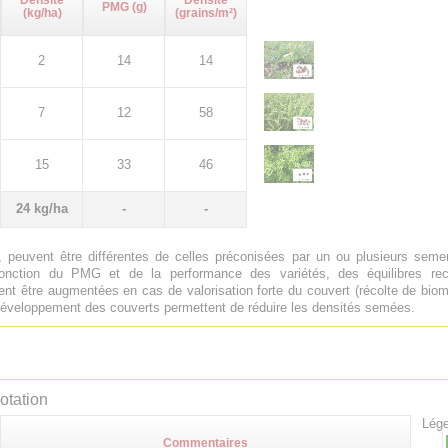
Densité
Densité
PMG (g)
(kg/ha)
(grains/m²)
2
14
14
7
12
58
15
33
46
24 kg/ha
-
-
 peuvent être différentes de celles préconisées par un ou plusieurs sem
onction du PMG et de la performance des variétés, des équilibres rech
nt être augmentées en cas de valorisation forte du couvert (récolte de biom
e développement des couverts permettent de réduire les densités semées.
otation
Lége
Commentaires