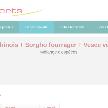
s produits
Fiches couverts
Fiches fertilisants
Fiches b
hinois + Sorgho fourrager + Vesce ve
Mélange d'espèces
s