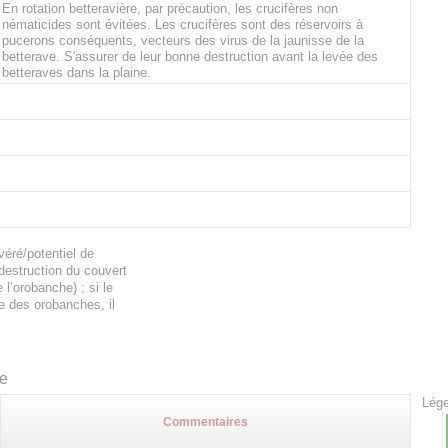
En rotation betteravière, par précaution, les crucifères non
nématicides sont évitées. Les crucifères sont des réservoirs à
pucerons conséquents, vecteurs des virus de la jaunisse de la
betterave. S'assurer de leur bonne destruction avant la levée des
betteraves dans la plaine.
éré/potentiel de
 destruction du couvert
l’orobanche) ; si le
e des orobanches, il
te
Lége
Commentaires