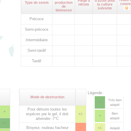
relatif 
Piège à
d'azote pour
Type de semis
production
couve
nitrate
la culture
de
suivante
biomasse
Précoce
Semi-précoce
Intermédiaire
Semi-tardif
Tardif
Légende :
Mode de destruction
Très bien
++
adapté
Pour détruire toutes les
+
espèces par le gel, il doit
+/-
Bien
+
atteindre -7°C
adapté
++
Broyeur, rouleau hacheur
--
+/-
Adapté