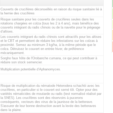
Couverts de crucifères déconseillés en raison du risque sanitaire lié à
la hernie des crucifères
Risque sanitaire pour les couverts de crucifères seules dans les
rotations chargées en colza (tous les 2 à 4 ans), mais bénéfice des
couverts intégrant du radis chinois ou de la navette pour le piégeage
d’altises.
Les couverts intégrant du radis chinois sont attractifs pour les altises
et le CBT et permettent de réduire les infestations sur les colzas à
proximité. Semez au minimum 3 kg/ha, à la même période que le
colza. Détruisez le couvert en entrée hiver, de préférence
mécaniquement.
Sorgho faux hôte de l'Orobanche cumana, ce qui peut contribuer à
réduire son stock semencier.
Multiplication potentielle d’Aphanomyces.
Risque de multiplication du nématode Heterodera schachtii avec les
crucifères, en particulier si le couvert est semé tôt. Opter pour des
variétés nématicides de moutarde ou radis (test normalisé réalisé par
la SNES). Les crucifères sont des réservoirs à pucerons
conséquents, vecteurs des virus de la jaunisse de la betterave.
S'assurer de leur bonne destruction avant la levée des betteraves
dans la plaine.