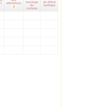
du
des
stockage
de déficit
rt
adventices
du
hydrique
carbone