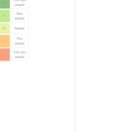
Très bien
++
adapté
Bien
+
adapté
+/-
Adapté
Peu
-
adapté
Très peu
--
adapté