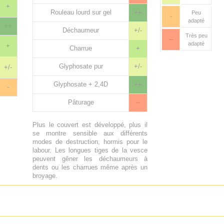
+
Rouleau lourd sur gel
++
Peu
-
adapté
++
Déchaumeur
+/-
Très peu
--
adapté
+
Charrue
+
Glyphosate pur
+/-
+/-
Glyphosate + 2,4D
++
-
Pâturage
--
Plus le couvert est développé, plus il
se montre sensible aux différents
modes de destruction, hormis pour le
labour. Les longues tiges de la vesce
peuvent gêner les déchaumeurs à
dents ou les charrues même après un
broyage.