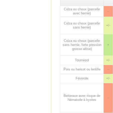
Colza ou choux (parcelle
--
avec hernie)
Colza ou choux (parcelle
+/-
sans hernie)
Colza ou choux (parcelle
sans hernie, forte pression
+
grosse altise)
Tournesol
+/-
Pois ou haricot ou lentille
--
Féverole
+/-
Betterave avec risque de
--
Nématode à kystes