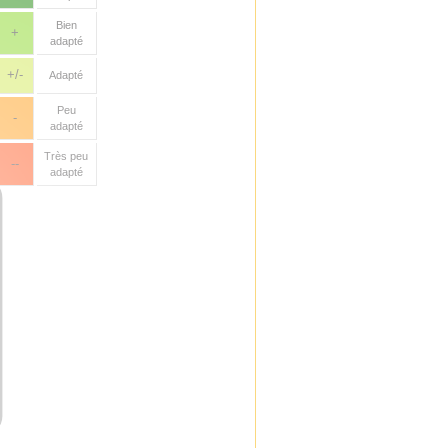
Bien
+
adapté
+/-
Adapté
Peu
-
adapté
Très peu
--
adapté