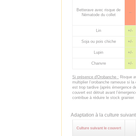
Betterave avec risque de
--
Nématode du collet
Lin
+/-
Soja ou pois chiche
+/-
Lupin
+/-
Chanvre
+/-
Si présence d'Orobanche :
Risque av
multiplier l’orobanche rameuse si la
est trop tardive (après émergence de 
couvert est détruit avant l’émergenc
contribue à réduire le stock grainier.
Adaptation à la culture suivan
Culture suivant le couvert