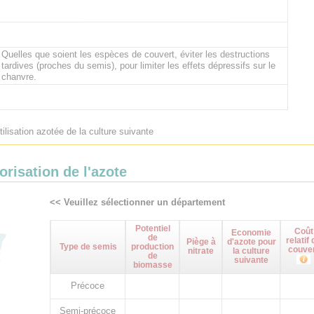
Quelles que soient les espèces de couvert, éviter les destructions
tardives (proches du semis), pour limiter les effets dépressifs sur le
chanvre.
tilisation azotée de la culture suivante
orisation de l'azote
<< Veuillez sélectionner un département
Potentiel
Coût
Economie
de
relatif 
Piège à
d'azote pour
Type de semis
production
couve
nitrate
la culture
de
suivante
biomasse
Précoce
Semi-précoce