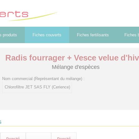
s produits
Fiches couverts
Fiches fertilisants
Fiches b
Radis fourrager + Vesce velue d'hiv
Mélange d'espèces
Nom commercial (Représentant du mélange) :
Chlorofiltre JET SAS FLY (Cerience)
s