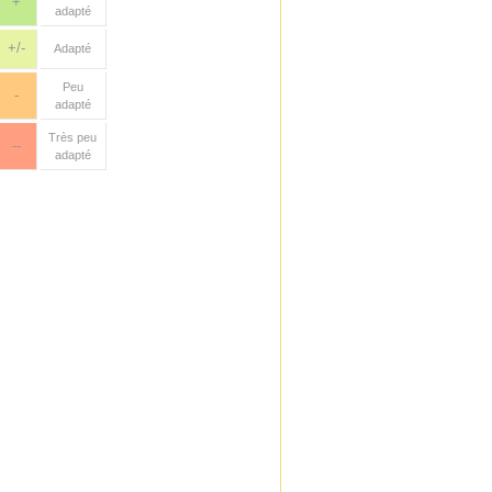
+
adapté
+/-
Adapté
Peu
-
adapté
Très peu
--
adapté