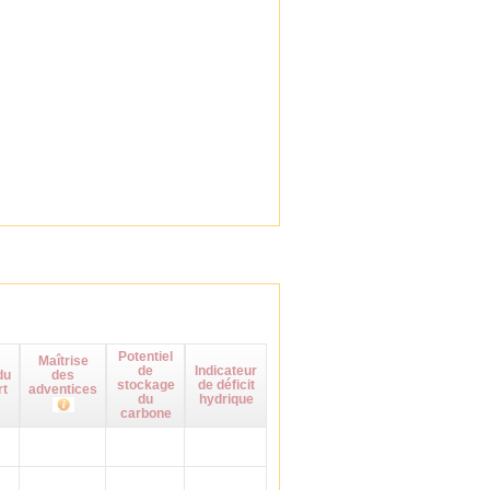
Potentiel
Maîtrise
de
Indicateur
du
des
stockage
de déficit
rt
adventices
du
hydrique
carbone