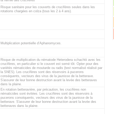
la hernie des crucifères
Risque sanitaire pour les couverts de crucifères seules dans les
rotations chargées en colza (tous les 2 à 4 ans).
Multiplication potentielle d’Aphanomyces.
Risque de multiplication du nématode Heterodera schachtii avec les
crucifères, en particulier si le couvert est semé tôt. Opter pour des
variétés nématicides de moutarde ou radis (test normalisé réalisé par
la SNES). Les crucifères sont des réservoirs à pucerons
conséquents, vecteurs des virus de la jaunisse de la betterave.
S'assurer de leur bonne destruction avant la levée des betteraves
dans la plaine.
En rotation betteravière, par précaution, les crucifères non
nématicides sont évitées. Les crucifères sont des réservoirs à
pucerons conséquents, vecteurs des virus de la jaunisse de la
betterave. S'assurer de leur bonne destruction avant la levée des
betteraves dans la plaine.