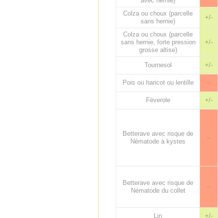
avec hernie)
Colza ou choux (parcelle
+/-
sans hernie)
Colza ou choux (parcelle
sans hernie, forte pression
+/-
grosse altise)
Tournesol
+/-
Pois ou haricot ou lentille
--
Féverole
+/-
Betterave avec risque de
--
Nématode à kystes
Betterave avec risque de
--
Nématode du collet
Lin
+/-