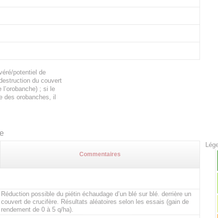
éré/potentiel de
 destruction du couvert
l’orobanche) ; si le
e des orobanches, il
te
Lége
Commentaires
Réduction possible du piétin échaudage d’un blé sur blé. derrière un
couvert de crucifère. Résultats aléatoires selon les essais (gain de
rendement de 0 à 5 q/ha).