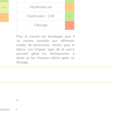
Glyphosate pur
-
+/-
Glyphosate + 2,4D
+
-
Pâturage
--
Plus le couvert est développé, plus il
se montre sensible aux différents
modes de destruction, hormis pour le
labour. Les longues tiges de la vesce
peuvent gêner les déchaumeurs à
dents ou les charrues même après un
broyage.
-
++
imaces :
+