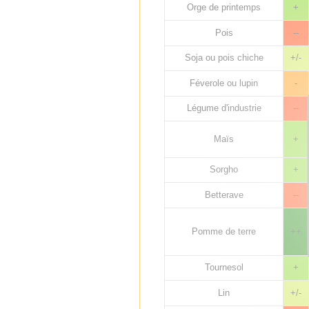
Orge de printemps
+
Pois
--
Soja ou pois chiche
+/-
Féverole ou lupin
-
Légume d'industrie
--
Maïs
+
Sorgho
+
Betterave
--
Pomme de terre
++
Tournesol
+
Lin
+/-