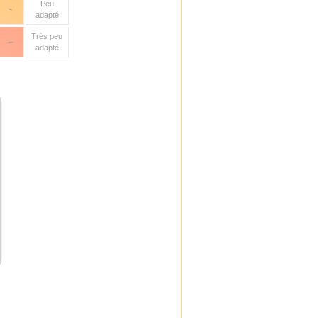
Peu
-
adapté
Très peu
--
adapté