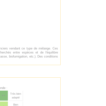
enciers vendant ce type de mélange. Ces
erchés entre espèces et de l'équilibre
asse, biofumigation, etc.). Des conditions
nde :
Très bien
++
adapté
Bien