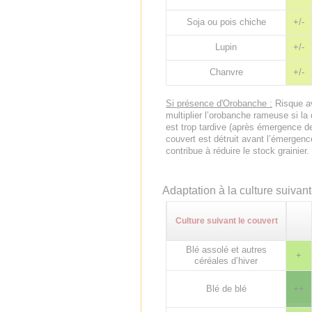
Soja ou pois chiche
+/-
Lupin
+/-
Chanvre
+/-
Si présence d'Orobanche :
Risque av
multiplier l’orobanche rameuse si la
est trop tardive (après émergence de 
couvert est détruit avant l’émergenc
contribue à réduire le stock grainier.
Adaptation à la culture suivan
Culture suivant le couvert
Blé assolé et autres
+
céréales d’hiver
Blé de blé
++