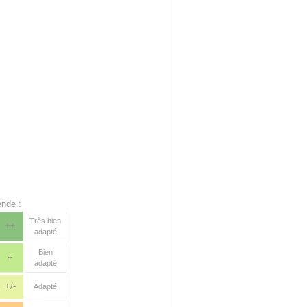
nde :
Très bien
++
adapté
Bien
+
adapté
+/-
Adapté