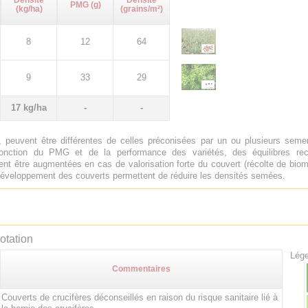
Densité
Densité
PMG (g)
(kg/ha)
(grains/m²)
8
12
64
9
33
29
17 kg/ha
-
-
 peuvent être différentes de celles préconisées par un ou plusieurs sem
onction du PMG et de la performance des variétés, des équilibres rech
nt être augmentées en cas de valorisation forte du couvert (récolte de biom
e développement des couverts permettent de réduire les densités semées.
otation
Lége
Commentaires
Couverts de crucifères déconseillés en raison du risque sanitaire lié à