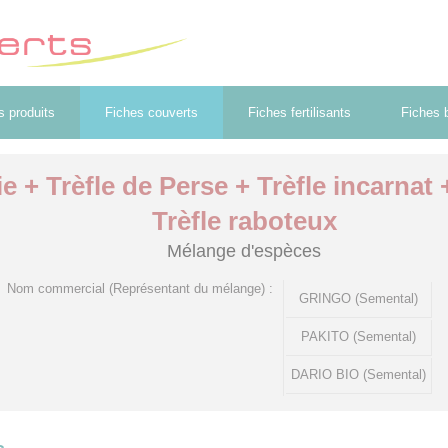
s produits
Fiches couverts
Fiches fertilisants
Fiches b
ie + Trèfle de Perse + Trèfle incarnat 
Trèfle raboteux
Mélange d'espèces
Nom commercial (Représentant du mélange) :
GRINGO (Semental)
PAKITO (Semental)
DARIO BIO (Semental)