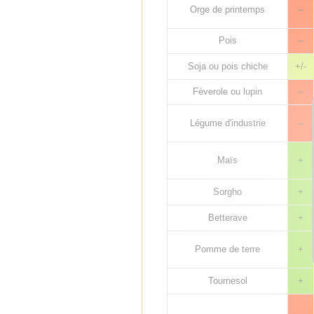
Orge de printemps
--
Pois
--
Soja ou pois chiche
+/-
Féverole ou lupin
--
Légume d'industrie
--
Maïs
+
Sorgho
+
Betterave
+
Pomme de terre
+
Tournesol
+