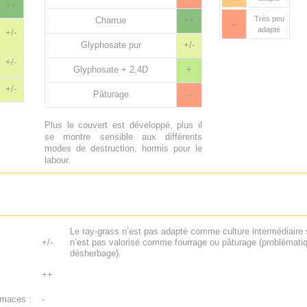
++
Très peu
Charrue
++
--
adapté
+/-
Glyphosate pur
+/-
+/-
Glyphosate + 2,4D
+
+/-
Pâturage
--
Plus le couvert est développé, plus il
se montre sensible aux différents
modes de destruction, hormis pour le
labour.
Le ray-grass n’est pas adapté comme culture intermédiaire s
+/-
n’est pas valorisé comme fourrage ou pâturage (problèmati
désherbage).
++
imaces :
-