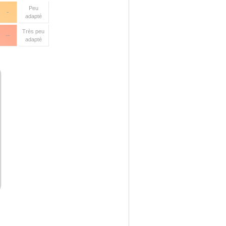
Peu
-
adapté
Très peu
--
adapté