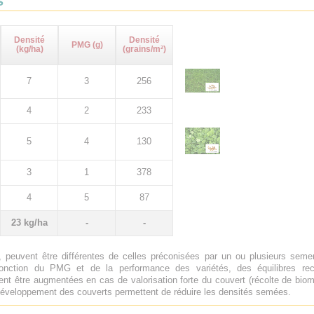
s
Densité
Densité
PMG (g)
(kg/ha)
(grains/m²)
7
3
256
4
2
233
5
4
130
3
1
378
4
5
87
23 kg/ha
-
-
 peuvent être différentes de celles préconisées par un ou plusieurs sem
onction du PMG et de la performance des variétés, des équilibres rech
nt être augmentées en cas de valorisation forte du couvert (récolte de biom
e développement des couverts permettent de réduire les densités semées.