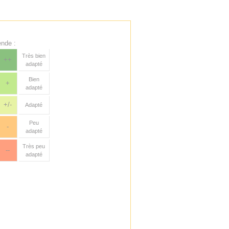
nde :
Très bien
++
adapté
Bien
+
adapté
+/-
Adapté
Peu
-
adapté
Très peu
--
adapté