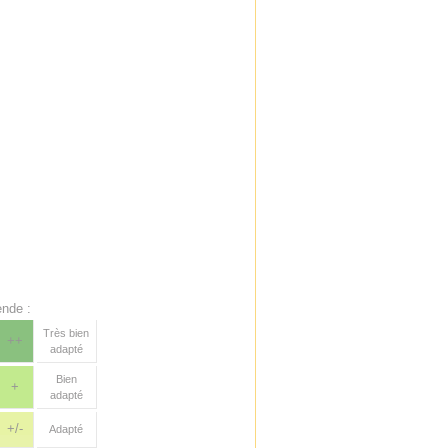
nde :
Très bien
++
adapté
Bien
+
adapté
+/-
Adapté