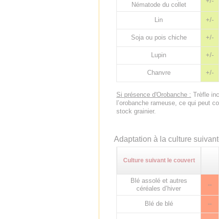
+/-
Nématode du collet
Lin
+/-
Soja ou pois chiche
+/-
Lupin
+/-
Chanvre
+/-
Si présence d'Orobanche :
Trèfle in
l’orobanche rameuse, ce qui peut con
stock grainier.
Adaptation à la culture suivan
Culture suivant le couvert
Blé assolé et autres
--
céréales d’hiver
Blé de blé
--