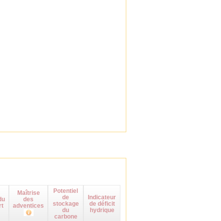
Potentiel
Maîtrise
de
Indicateur
du
des
stockage
de déficit
rt
adventices
du
hydrique
carbone