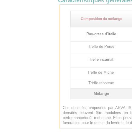
Caractéristiques générale
Composition du mélange
Ray-grass d’Italie
Trèfle de Perse
Trèfle incarnat
Trèfle de Micheli
Trèfle raboteux
Mélange
Ces densités, proposées par ARVALIS,
densités peuvent être modulées en f
performance/coût recherché. Elles peuve
favorables pour le semis, la levée et l