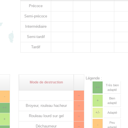
Précoce
Semi-précoce
Intermédiaire
Semi-tardif
Tardif
Légende :
Mode de destruction
Très bien
++
adapté
--
-
Bien
+
adapté
Broyeur, rouleau hacheur
--
++
+/-
Adapté
Rouleau lourd sur gel
--
+
Peu
-
Déchaumeur
--
adapté