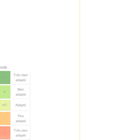
nde :
Très bien
++
adapté
Bien
+
adapté
+/-
Adapté
Peu
-
adapté
Très peu
--
adapté