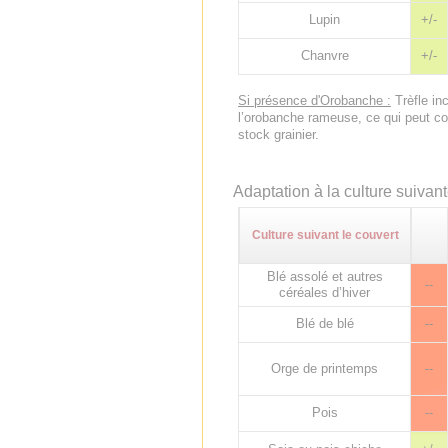
Lupin
+/-
Chanvre
+/-
Si présence d'Orobanche :
Trèfle in
l’orobanche rameuse, ce qui peut con
stock grainier.
Adaptation à la culture suivan
Culture suivant le couvert
Blé assolé et autres
--
céréales d’hiver
Blé de blé
--
Orge de printemps
--
Pois
--