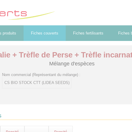
s produits
Fiches couverts
Fiches fertilisants
Fiches b
lie + Trèfle de Perse + Trèfle incarna
Mélange d'espèces
Nom commercial (Représentant du mélange) :
CS BIO STOCK CTT (LIDEA SEEDS)
s