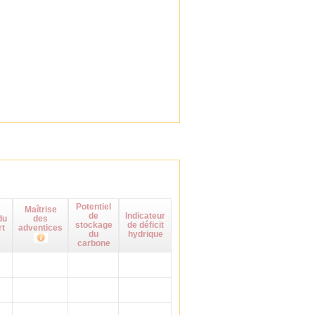
Potentiel
Maîtrise
de
Indicateur
du
des
stockage
de déficit
rt
adventices
du
hydrique
carbone