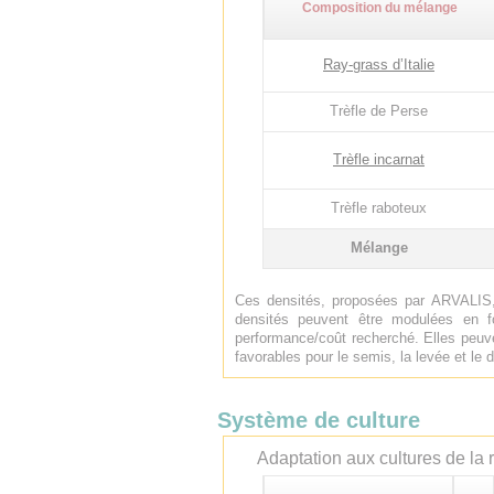
Composition du mélange
Ray-grass d’Italie
Trèfle de Perse
Trèfle incarnat
Trèfle raboteux
Mélange
Ces densités, proposées par ARVALIS,
densités peuvent être modulées en f
performance/coût recherché. Elles peuve
favorables pour le semis, la levée et l
Système de culture
Adaptation aux cultures de la r