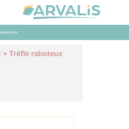
iodiversité
t + Trèfle raboteux