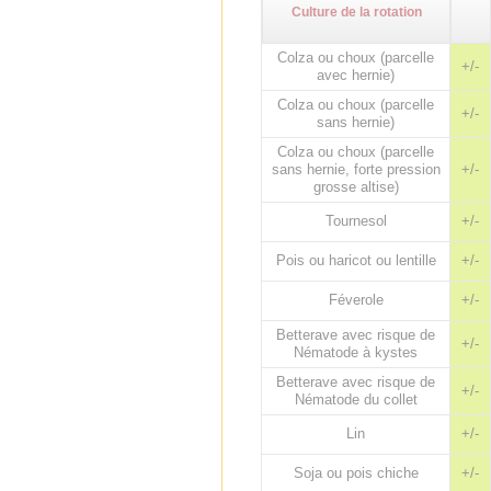
Culture de la rotation
Colza ou choux (parcelle
+/-
avec hernie)
Colza ou choux (parcelle
+/-
sans hernie)
Colza ou choux (parcelle
sans hernie, forte pression
+/-
grosse altise)
Tournesol
+/-
Pois ou haricot ou lentille
+/-
Féverole
+/-
Betterave avec risque de
+/-
Nématode à kystes
Betterave avec risque de
+/-
Nématode du collet
Lin
+/-
Soja ou pois chiche
+/-