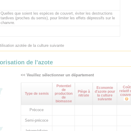
Quelles que soient les espèces de couvert, éviter les destructions
tardives (proches du semis), pour limiter les effets dépressifs sur le
chanvre.
tilisation azotée de la culture suivante
orisation de l'azote
<< Veuillez sélectionner un département
Potentiel
Coût
Economie
de
relatif 
Piège à
d'azote pour
Type de semis
production
couve
nitrate
la culture
de
suivante
biomasse
Précoce
Semi-précoce
Intermédiaire