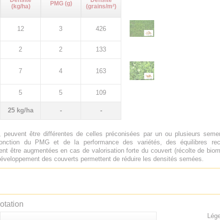
Densité
Densité
PMG (g)
(kg/ha)
(grains/m²)
12
3
426
2
2
133
7
4
163
5
5
109
25 kg/ha
-
-
 peuvent être différentes de celles préconisées par un ou plusieurs sem
onction du PMG et de la performance des variétés, des équilibres rech
nt être augmentées en cas de valorisation forte du couvert (récolte de biom
e développement des couverts permettent de réduire les densités semées.
otation
Lége