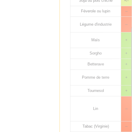
Soja ou pois chiche
+/-
Féverole ou lupin
--
Légume d'industrie
--
Maïs
+
Sorgho
+
Betterave
+
Pomme de terre
+
Tournesol
+
Lin
--
Tabac (Virginie)
--