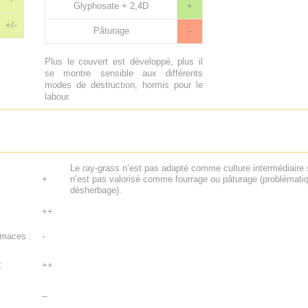
Glyphosate + 2,4D
+
+/-
Pâturage
--
Plus le couvert est développé, plus il
se montre sensible aux différents
modes de destruction, hormis pour le
labour.
Le ray-grass n’est pas adapté comme culture intermédiaire s
+
n’est pas valorisé comme fourrage ou pâturage (problèmati
désherbage).
++
imaces :
-
:
++
--