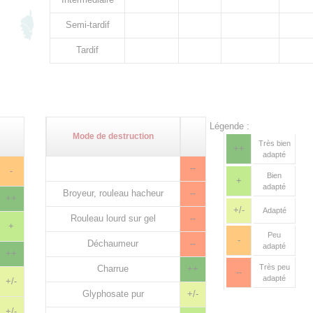
Semi-tardif
Tardif
Légende :
Mode de destruction
Très bien
++
adapté
--
-
Bien
+
adapté
Broyeur, rouleau hacheur
--
++
+/-
Adapté
Rouleau lourd sur gel
--
+
Peu
-
Déchaumeur
--
adapté
++
Très peu
Charrue
++
--
adapté
+/-
Glyphosate pur
+/-
+/-