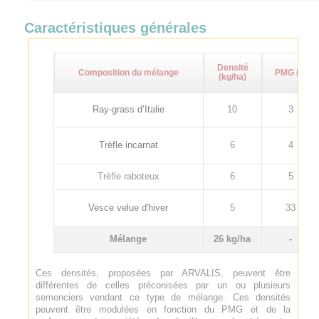
Caractéristiques générales
Densité
Composition du mélange
PMG (g)
(kg/ha)
Ray-grass d’Italie
10
3
Trèfle incarnat
6
4
Trèfle raboteux
6
5
Vesce velue d'hiver
5
33
Mélange
26 kg/ha
-
Ces densités, proposées par ARVALIS, peuvent être
différentes de celles préconisées par un ou plusieurs
semenciers vendant ce type de mélange. Ces densités
peuvent être modulées en fonction du PMG et de la