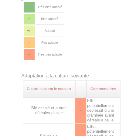
++
Très bien adapté
+
Bien adapté
+/-
Adapté
-
Peu adapté
--
Très peu adapté
Adaptation à la culture suivante
Culture suivant le couvert
Commentaires
Effet
potentiellement
Blé assolé et autres
--
dépressif d’une
céréales d’hiver
graminée avant
céréale à paille.
Effet
potentiellement