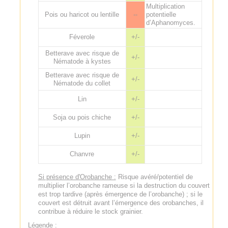
Multiplication
Pois ou haricot ou lentille
--
potentielle
d’Aphanomyces.
Féverole
+/-
Betterave avec risque de
+/-
Nématode à kystes
Betterave avec risque de
+/-
Nématode du collet
Lin
+/-
Soja ou pois chiche
+/-
Lupin
+/-
Chanvre
+/-
Si présence d'Orobanche :
Risque avéré/potentiel de
multiplier l’orobanche rameuse si la destruction du couvert
est trop tardive (après émergence de l’orobanche) ; si le
couvert est détruit avant l’émergence des orobanches, il
contribue à réduire le stock grainier.
Légende :