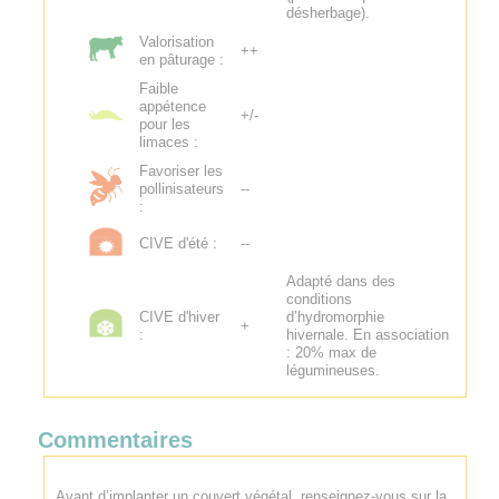
désherbage).
Valorisation
++
en pâturage :
Faible
appétence
+/-
pour les
limaces :
Favoriser les
pollinisateurs
--
:
CIVE d'été :
--
Adapté dans des
conditions
CIVE d'hiver
d’hydromorphie
+
:
hivernale. En association
: 20% max de
légumineuses.
Commentaires
Avant d’implanter un couvert végétal. renseignez-vous sur la