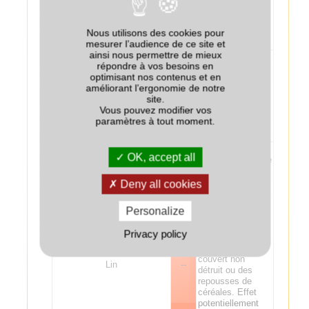
potentiellement
bénéfique sur la
fertilisation de la
Nous utilisons des cookies pour
pomme de terre.
mesurer l’audience de ce site et
ainsi nous permettre de mieux
En cas de
répondre à vos besoins en
destruction
optimisant nos contenus et en
tardive, effet
améliorant l’ergonomie de notre
dépressif d’un ray
Tournesol
+
site.
grass dérobée
Vous pouvez modifier vos
plus fort que celui
paramètres à tout moment.
des céréales
dérobées.
Ray-grass non
OK, accept all
adapté en dérobée
avant lin de
printemps. Risque
Deny all cookies
de phytotoxicité
de glyphosate sur
Personalize
le lin suite à une
application moins
Privacy policy
de un mois avant
le semis sur un
couvert non
Lin
--
détruit ou des
repousses de
céréales. Effet
potentiellement