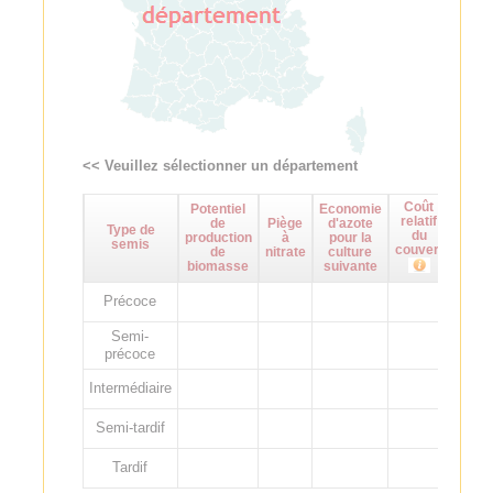
<< Veuillez sélectionner un département
Coût
Potentiel
Economie
Maît
relatif
de
Piège
d'azote
d
Type de
du
production
à
pour la
adven
semis
couvert
de
nitrate
culture
biomasse
suivante
Précoce
Semi-
précoce
Intermédiaire
Semi-tardif
Tardif