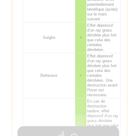
potentiellement
bénéfique (azote)
sur le maïs
suivant.
Effet dépressif
d’un ray grass
dérobée plus fort
Sorgho
+
que celui des
céréales
dérobées.
Effet dépressif
d’un ray grass
dérobée plus fort
que celui des
Betterave
+
céréales
dérobées. Une
destruction avant
l'hiver est
nécessaire.
En cas de
destruction
tardive. effet
dépressif d’un ray
grass dérobée
plus fort que celui
Pomme de terre
+
des céréales
dérobées. Effet