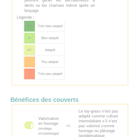
peuvent gêner les déchaumeurs à
dents ou les charrues même après un
broyage.
Légende :
++
Très bien adapté
+
Bien adapté
+/-
Adapté
-
Peu adapté
--
Très peu adapté
Bénéfices des couverts
Le ray-grass n’est pas
adapté comme culture
Valorisation
intermédiaire s’il n’est
en fourrage :
+/-
pas valorisé comme
(ensilage,
fourrage ou pâturage
enrubannage)
(problèmatique