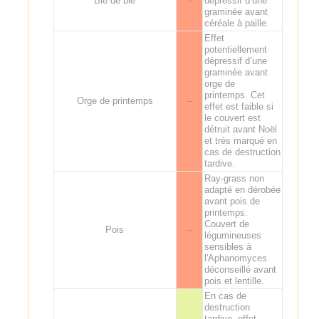
Blé de blé
--
dépressif d’une
graminée avant
céréale à paille.
Effet
potentiellement
dépressif d’une
graminée avant
orge de
printemps. Cet
Orge de printemps
--
effet est faible si
le couvert est
détruit avant Noël
et très marqué en
cas de destruction
tardive.
Ray-grass non
adapté en dérobée
avant pois de
printemps.
Couvert de
Pois
--
légumineuses
sensibles à
l'Aphanomyces
déconseillé avant
pois et lentille.
En cas de
destruction
tardive, effet