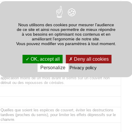
Nous utilisons des cookies pour mesurer l’audience
de ce site et ainsi nous permettre de mieux répondre
à vos besoins en optimisant nos contenus et en
Risque d’amplification des populations du nématode Ditylenchus
améliorant l’ergonomie de notre site.
dipsaci. Eviter une destruction trop tardive sans exportation pour
Vous pouvez modifier vos paramètres à tout moment.
limiter un possible effet dépressif sur la betterave suivante.
OK, accept all
Deny all cookies
Personalize
Privacy policy
Risque de phytotoxicité de glyphosate sur le lin suite à une
application moins de un mois avant le semis sur un couvert non
détruit ou des repousses de céréales.
Quelles que soient les espèces de couvert, éviter les destructions
tardives (proches du semis), pour limiter les effets dépressifs sur le
chanvre.