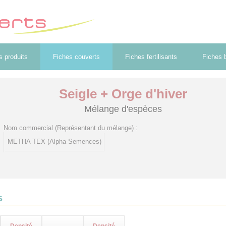
s produits
Fiches couverts
Fiches fertilisants
Fiches b
Seigle + Orge d'hiver
Mélange d'espèces
Nom commercial (Représentant du mélange) :
METHA TEX (Alpha Semences)
s