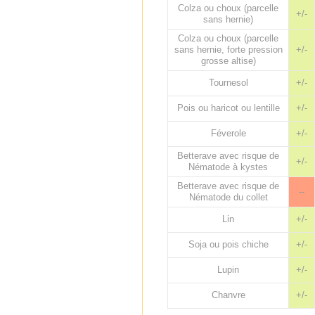
Colza ou choux (parcelle
+/-
sans hernie)
Colza ou choux (parcelle
sans hernie, forte pression
+/-
grosse altise)
Tournesol
+/-
Pois ou haricot ou lentille
+/-
Féverole
+/-
Betterave avec risque de
+/-
Nématode à kystes
Betterave avec risque de
--
Nématode du collet
Lin
+/-
Soja ou pois chiche
+/-
Lupin
+/-
Chanvre
+/-