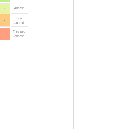
+/-
Adapté
Peu
-
adapté
Très peu
--
adapté