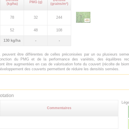
Densité
Densité
PMG (g)
(kg/ha)
(grains/m²)
78
32
244
52
48
108
130 kg/ha
-
-
 peuvent être différentes de celles préconisées par un ou plusieurs sem
onction du PMG et de la performance des variétés, des équilibres rech
nt être augmentées en cas de valorisation forte du couvert (récolte de biom
e développement des couverts permettent de réduire les densités semées.
otation
Lége
Commentaires