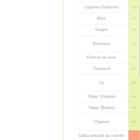
Légume d'industrie
+/-
Maïs
+/-
Sorgho
+/-
Betterave
+/-
Pomme de terre
+/-
Tournesol
+/-
Lin
+/-
Tabac (Virginie)
+/-
Tabac (Burley)
+/-
Chanvre
+/-
Colza associé au couvert
--