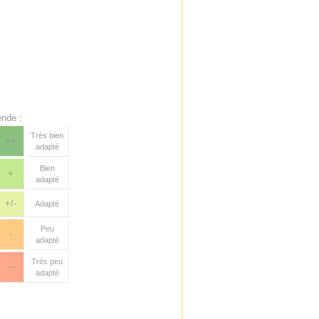
nde :
Très bien
++
adapté
Bien
+
adapté
+/-
Adapté
Peu
-
adapté
Très peu
--
adapté