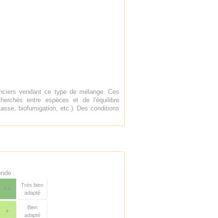
enciers vendant ce type de mélange. Ces
erchés entre espèces et de l'équilibre
asse, biofumigation, etc.). Des conditions
nde :
Très bien
++
adapté
Bien
+
adapté