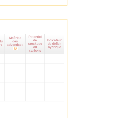
Potentiel
Maîtrise
de
Indicateur
du
des
stockage
de déficit
rt
adventices
du
hydrique
carbone