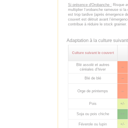
Si présence d'Orobanche :
Risque av
multiplier l’orobanche rameuse si la
est trop tardive (après émergence de 
couvert est détruit avant l’émergenc
contribue à réduire le stock grainier.
Adaptation à la culture suivan
Culture suivant le couvert
Blé assolé et autres
--
céréales d’hiver
Blé de blé
--
Orge de printemps
--
Pois
+/-
Soja ou pois chiche
++
Féverole ou lupin
+/-