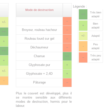
Légende :
Mode de destruction
Très bien
++
adapté
--
+/-
Bien
+
adapté
Broyeur, rouleau hacheur
--
++
+/-
Adapté
Rouleau lourd sur gel
--
+
Peu
-
Déchaumeur
--
adapté
++
Très peu
Charrue
++
--
adapté
+
Glyphosate pur
+
+/-
Glyphosate + 2,4D
+
-
Pâturage
--
Plus le couvert est développé, plus il
se montre sensible aux différents
modes de destruction, hormis pour le
labour.