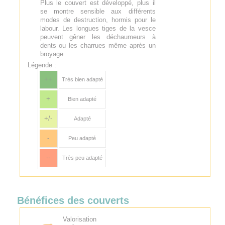
Plus le couvert est développé, plus il
se montre sensible aux différents
modes de destruction, hormis pour le
labour. Les longues tiges de la vesce
peuvent gêner les déchaumeurs à
dents ou les charrues même après un
broyage.
Légende :
++
Très bien adapté
+
Bien adapté
+/-
Adapté
-
Peu adapté
--
Très peu adapté
Bénéfices des couverts
Valorisation