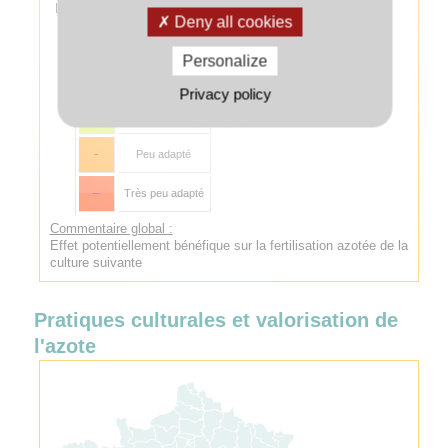
Légende :
Deny all cookies
++
Très bien adapté
Personalize
+
Bien adapté
Privacy policy
+/-
Adapté
-
Peu adapté
--
Très peu adapté
Commentaire global :
Effet potentiellement bénéfique sur la fertilisation azotée de la
culture suivante
Pratiques culturales et valorisation de
l'azote