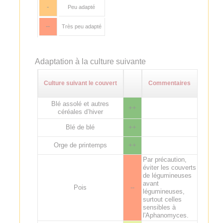
-
Peu adapté
--
Très peu adapté
Adaptation à la culture suivante
Culture suivant le couvert
Commentaires
Blé assolé et autres
++
céréales d’hiver
Blé de blé
++
Orge de printemps
++
Par précaution,
éviter les couverts
de légumineuses
avant
Pois
--
légumineuses,
surtout celles
sensibles à
l'Aphanomyces.