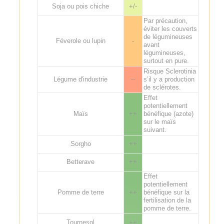
Soja ou pois chiche
+/-
Par précaution,
éviter les couverts
de légumineuses
Féverole ou lupin
-
avant
légumineuses,
surtout en pure.
Risque Sclerotinia
Légume d'industrie
--
s’il y a production
de sclérotes.
Effet
potentiellement
Maïs
++
bénéfique (azote)
sur le maïs
suivant.
Sorgho
++
Betterave
++
Effet
potentiellement
Pomme de terre
++
bénéfique sur la
fertilisation de la
pomme de terre.
Tournesol
++