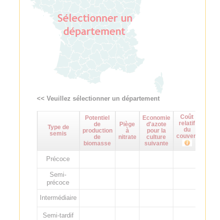
<< Veuillez sélectionner un département
Coût
Potentiel
Economie
Maît
relatif
de
Piège
d'azote
d
Type de
du
production
à
pour la
adven
semis
couvert
de
nitrate
culture
biomasse
suivante
Précoce
Semi-
précoce
Intermédiaire
Semi-tardif