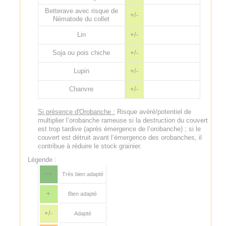
Betterave avec risque de
+/-
Nématode du collet
Lin
+/-
Soja ou pois chiche
+/-
Lupin
+/-
Chanvre
+/-
Si présence d'Orobanche :
Risque avéré/potentiel de
multiplier l’orobanche rameuse si la destruction du couvert
est trop tardive (après émergence de l’orobanche) ; si le
couvert est détruit avant l’émergence des orobanches, il
contribue à réduire le stock grainier.
Légende :
++
Très bien adapté
+
Bien adapté
+/-
Adapté