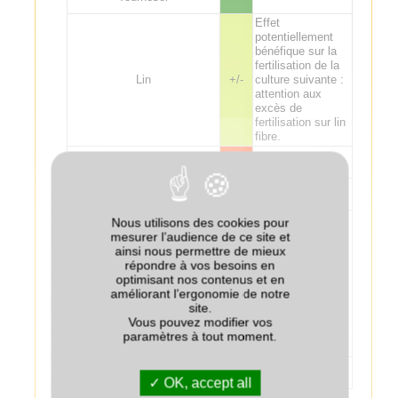
Effet
potentiellement
bénéfique sur la
fertilisation de la
Lin
+/-
culture suivante :
attention aux
excès de
fertilisation sur lin
fibre.
Tabac (Virginie)
--
Tabac (Burley)
+/-
Quelles que
Nous utilisons des cookies pour
soient les
mesurer l’audience de ce site et
espèces de
ainsi nous permettre de mieux
couvert, éviter les
répondre à vos besoins en
destructions
optimisant nos contenus et en
Chanvre
++
tardives (proches
améliorant l’ergonomie de notre
du semis), pour
site.
limiter les effets
Vous pouvez modifier vos
dépressifs sur le
paramètres à tout moment.
chanvre.
Colza associé au couvert
+
OK, accept all