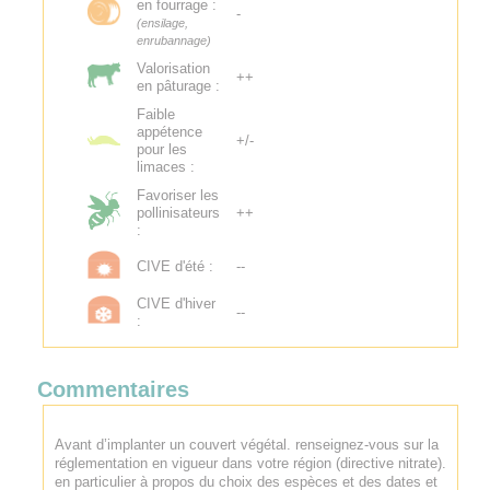
en fourrage :
-
(ensilage,
enrubannage)
Valorisation
++
en pâturage :
Faible
appétence
+/-
pour les
limaces :
Favoriser les
pollinisateurs
++
:
CIVE d'été :
--
CIVE d'hiver
--
:
Commentaires
Avant d’implanter un couvert végétal. renseignez-vous sur la
réglementation en vigueur dans votre région (directive nitrate).
en particulier à propos du choix des espèces et des dates et