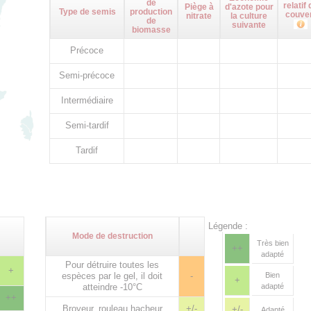
de
relatif 
Piège à
d'azote pour
Type de semis
production
couve
nitrate
la culture
de
suivante
biomasse
Précoce
Semi-précoce
Intermédiaire
Semi-tardif
Tardif
Légende :
Mode de destruction
Très bien
++
adapté
Pour détruire toutes les
+
espèces par le gel, il doit
-
Bien
+
atteindre -10°C
adapté
++
Broyeur, rouleau hacheur
+/-
+/-
Adapté