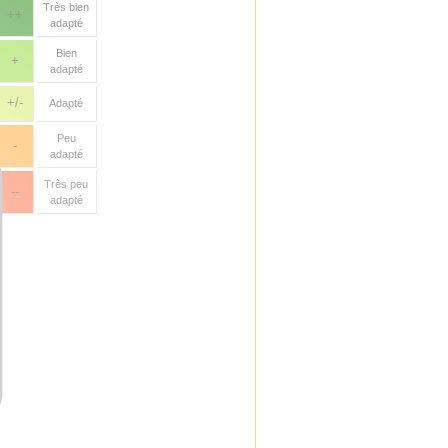
Très bien
++
adapté
Bien
+
adapté
+/-
Adapté
Peu
-
adapté
Très peu
--
adapté