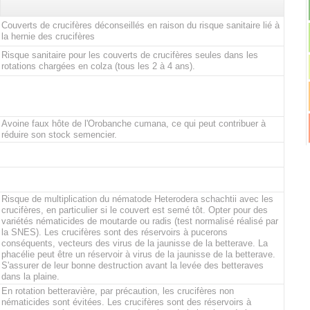
Couverts de crucifères déconseillés en raison du risque sanitaire lié à
la hernie des crucifères
Risque sanitaire pour les couverts de crucifères seules dans les
rotations chargées en colza (tous les 2 à 4 ans).
Avoine faux hôte de l'Orobanche cumana, ce qui peut contribuer à
réduire son stock semencier.
Risque de multiplication du nématode Heterodera schachtii avec les
crucifères, en particulier si le couvert est semé tôt. Opter pour des
variétés nématicides de moutarde ou radis (test normalisé réalisé par
la SNES). Les crucifères sont des réservoirs à pucerons
conséquents, vecteurs des virus de la jaunisse de la betterave. La
phacélie peut être un réservoir à virus de la jaunisse de la betterave.
S'assurer de leur bonne destruction avant la levée des betteraves
dans la plaine.
En rotation betteravière, par précaution, les crucifères non
nématicides sont évitées. Les crucifères sont des réservoirs à