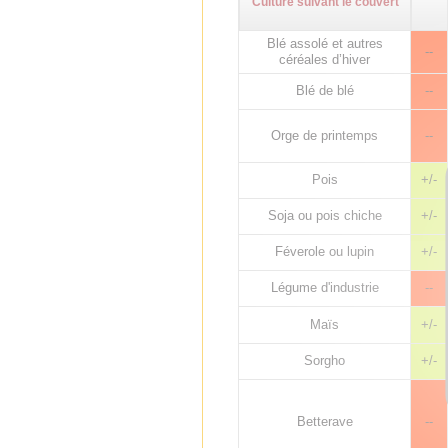
Culture suivant le couvert
Blé assolé et autres
--
céréales d’hiver
Blé de blé
--
Orge de printemps
--
Pois
+/-
Soja ou pois chiche
+/-
Féverole ou lupin
+/-
Légume d'industrie
--
Maïs
+/-
Sorgho
+/-
Betterave
--