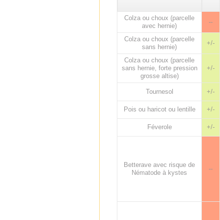
Colza ou choux (parcelle
--
avec hernie)
Colza ou choux (parcelle
+/-
sans hernie)
Colza ou choux (parcelle
sans hernie, forte pression
+/-
grosse altise)
Tournesol
+/-
Pois ou haricot ou lentille
+/-
Féverole
+/-
Betterave avec risque de
--
Nématode à kystes