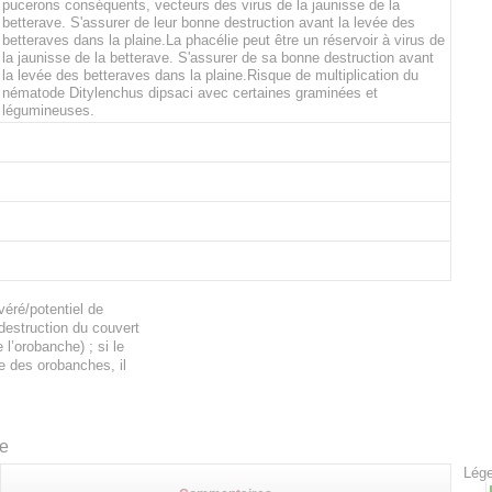
pucerons conséquents, vecteurs des virus de la jaunisse de la
betterave. S'assurer de leur bonne destruction avant la levée des
betteraves dans la plaine.La phacélie peut être un réservoir à virus de
la jaunisse de la betterave. S'assurer de sa bonne destruction avant
la levée des betteraves dans la plaine.Risque de multiplication du
nématode Ditylenchus dipsaci avec certaines graminées et
légumineuses.
éré/potentiel de
 destruction du couvert
l’orobanche) ; si le
e des orobanches, il
te
Lége