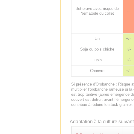
Betterave avec risque de
--
Nématode du collet
Lin
+/-
Soja ou pois chiche
+/-
Lupin
+/-
Chanvre
+/-
Si présence d'Orobanche :
Risque av
multiplier l’orobanche rameuse si la
est trop tardive (après émergence de 
couvert est détruit avant l’émergenc
contribue à réduire le stock grainier.
Adaptation à la culture suivan