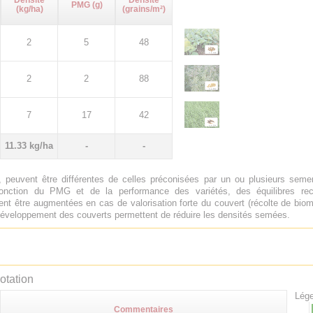
Densité
Densité
PMG (g)
(kg/ha)
(grains/m²)
2
5
48
2
2
88
7
17
42
11.33 kg/ha
-
-
 peuvent être différentes de celles préconisées par un ou plusieurs sem
onction du PMG et de la performance des variétés, des équilibres rech
nt être augmentées en cas de valorisation forte du couvert (récolte de biom
e développement des couverts permettent de réduire les densités semées.
otation
Lége
Commentaires