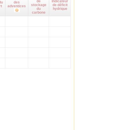
de
Indicateur
du
des
stockage
de déficit
rt
adventices
du
hydrique
carbone