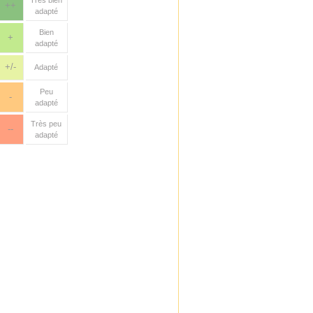
Très bien
++
adapté
Bien
+
adapté
+/-
Adapté
Peu
-
adapté
Très peu
--
adapté