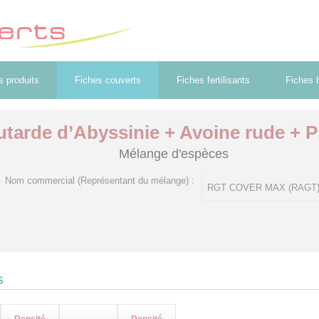
s produits
Fiches couverts
Fiches fertilisants
Fiches b
tarde d’Abyssinie + Avoine rude + P
Mélange d'espèces
Nom commercial (Représentant du mélange) :
RGT COVER MAX (RAGT
s