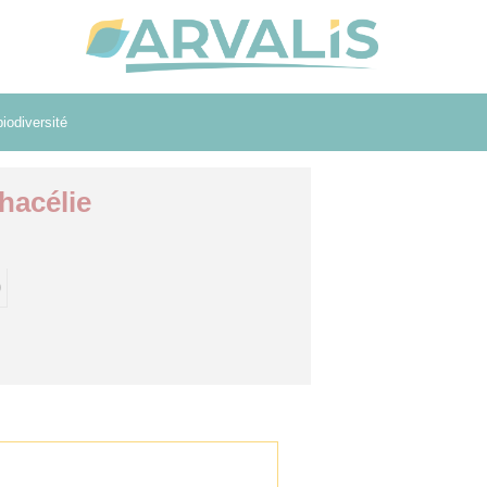
iodiversité
hacélie
)