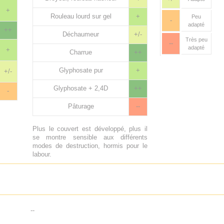
+
Rouleau lourd sur gel
+
Peu
-
adapté
++
Déchaumeur
+/-
Très peu
--
adapté
+
Charrue
++
Glyphosate pur
+
+/-
Glyphosate + 2,4D
++
-
Pâturage
--
Plus le couvert est développé, plus il
se montre sensible aux différents
modes de destruction, hormis pour le
labour.
--