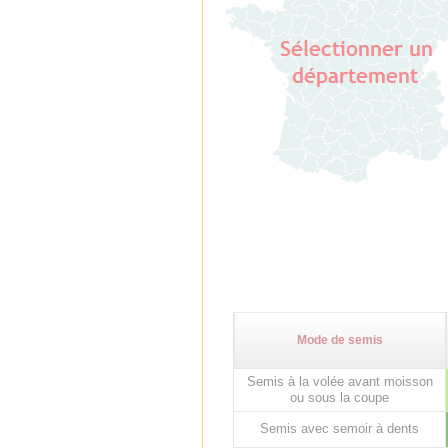
Mode de semis
Semis à la volée avant moisson
ou sous la coupe
Semis avec semoir à dents