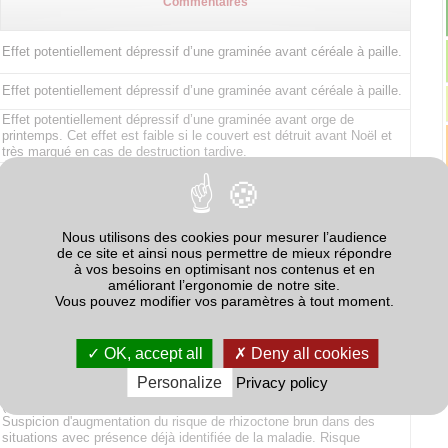
Commentaires
Effet potentiellement dépressif d’une graminée avant céréale à paille.
Effet potentiellement dépressif d’une graminée avant céréale à paille.
Effet potentiellement dépressif d’une graminée avant orge de
printemps. Cet effet est faible si le couvert est détruit avant Noël et
très marqué en cas de destruction tardive.
Nous utilisons des cookies pour mesurer l’audience
de ce site et ainsi nous permettre de mieux répondre
à vos besoins en optimisant nos contenus et en
améliorant l’ergonomie de notre site.
Risque Sclerotinia s’il y a production de sclérotes.
Vous pouvez modifier vos paramètres à tout moment.
L’effet potentiellement négatif des crucifères avant maïs n’est
observé que si le couvert est détruit tardivement (mars ou avril).
OK, accept all
Deny all cookies
Personalize
Privacy policy
Risque d’amplification des populations de nématode de la betterave
(Heterodera schachtii), en particulier si le couvert est semé tôt.
Suspicion d'augmentation du risque de rhizoctone brun dans des
situations avec présence déjà identifiée de la maladie. Risque