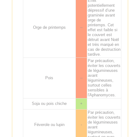
Effet
potentiellement
dépressif d’une
graminée avant
orge de
printemps. Cet
Orge de printemps
--
effet est faible si
le couvert est
détruit avant Noël
et très marqué en
cas de destruction
tardive.
Par précaution,
éviter les couverts
de légumineuses
avant
Pois
--
légumineuses,
surtout celles
sensibles à
l'Aphanomyces.
Soja ou pois chiche
+
Par précaution,
éviter les couverts
de légumineuses
Féverole ou lupin
-
avant
légumineuses,
surtout en pure.