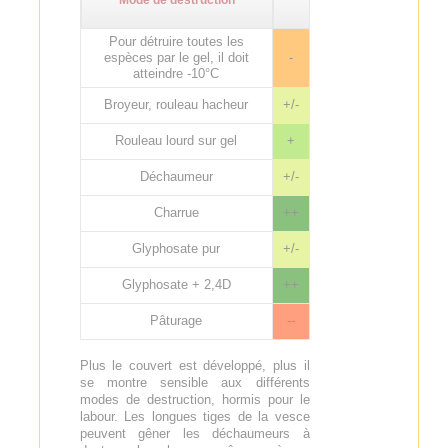
Pour détruire toutes les
espèces par le gel, il doit
-
atteindre -10°C
Broyeur, rouleau hacheur
+/-
Rouleau lourd sur gel
+
Déchaumeur
+/-
Charrue
++
Glyphosate pur
+/-
Glyphosate + 2,4D
++
Pâturage
--
Plus le couvert est développé, plus il
se montre sensible aux différents
modes de destruction, hormis pour le
labour. Les longues tiges de la vesce
peuvent gêner les déchaumeurs à