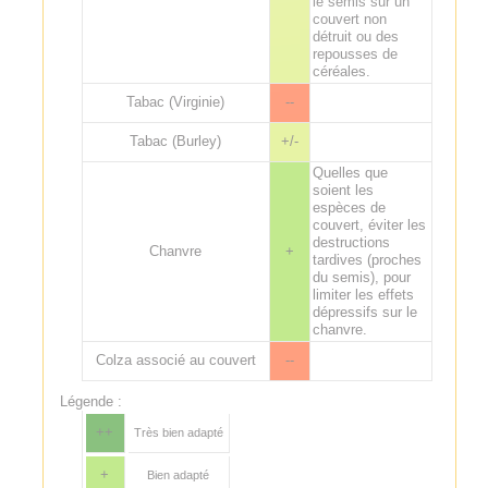
le semis sur un
couvert non
détruit ou des
repousses de
céréales.
Tabac (Virginie)
--
Tabac (Burley)
+/-
Quelles que
soient les
espèces de
couvert, éviter les
destructions
Chanvre
+
tardives (proches
du semis), pour
limiter les effets
dépressifs sur le
chanvre.
Colza associé au couvert
--
Légende :
++
Très bien adapté
+
Bien adapté