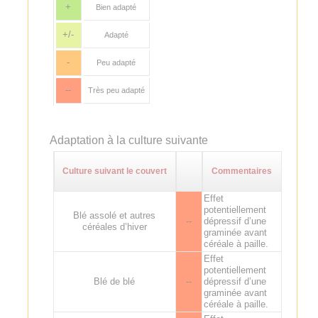
+
Bien adapté
+/-
Adapté
-
Peu adapté
--
Très peu adapté
Adaptation à la culture suivante
Culture suivant le couvert
Commentaires
Effet
potentiellement
Blé assolé et autres
--
dépressif d’une
céréales d’hiver
graminée avant
céréale à paille.
Effet
potentiellement
Blé de blé
--
dépressif d’une
graminée avant
céréale à paille.