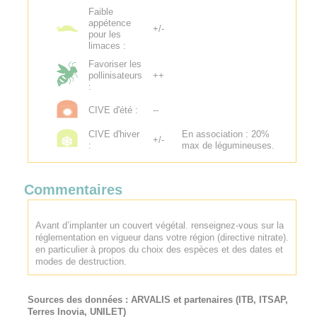
Faible
appétence
+/-
pour les
limaces :
Favoriser les
pollinisateurs
++
:
CIVE d'été :
--
CIVE d'hiver
En association : 20%
+/-
:
max de légumineuses.
Commentaires
Avant d’implanter un couvert végétal. renseignez-vous sur la
réglementation en vigueur dans votre région (directive nitrate).
en particulier à propos du choix des espèces et des dates et
modes de destruction.
Sources des données :
ARVALIS
et partenaires (ITB, ITSAP,
Terres Inovia, UNILET)