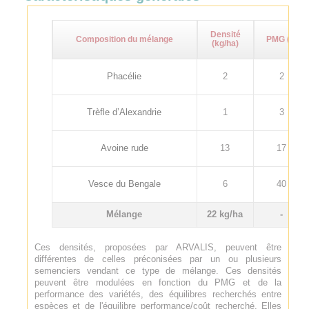
Densité
Composition du mélange
PMG (g)
(kg/ha)
Phacélie
2
2
Trèfle d’Alexandrie
1
3
Avoine rude
13
17
Vesce du Bengale
6
40
Mélange
22 kg/ha
-
Ces densités, proposées par ARVALIS, peuvent être
différentes de celles préconisées par un ou plusieurs
semenciers vendant ce type de mélange. Ces densités
peuvent être modulées en fonction du PMG et de la
performance des variétés, des équilibres recherchés entre
espèces et de l'équilibre performance/coût recherché. Elles