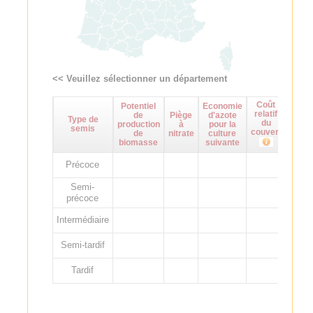
<< Veuillez sélectionner un département
Coût
Potentiel
Economie
Maît
relatif
de
Piège
d'azote
d
Type de
du
production
à
pour la
adven
semis
couvert
de
nitrate
culture
biomasse
suivante
Précoce
Semi-
précoce
Intermédiaire
Semi-tardif
Tardif