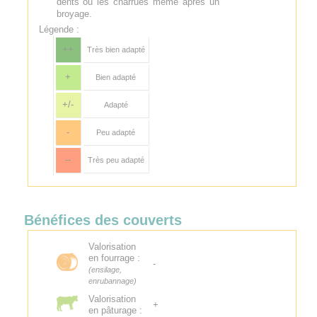
dents ou les charrues même après un
broyage.
Légende :
++
Très bien adapté
+
Bien adapté
+/-
Adapté
-
Peu adapté
--
Très peu adapté
Bénéfices des couverts
Valorisation
en fourrage :
-
(ensilage,
enrubannage)
Valorisation
+
en pâturage :