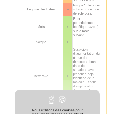
Risque Sclerotinia
Légume d'industrie
--
s’il y a production
de sclérotes.
Effet
potentiellement
Maïs
+
bénéfique (azote)
sur le maïs
suivant.
Sorgho
+
Suspicion
d'augmentation du
risque de
rhizoctone brun
dans des
situations avec
présence déjà
Betterave
+
identifiée de la
maladie. Risque
d’amplification
des populations
du nématode
Ditylenchus
dipsaci.
Phacélie bien
Nous utilisons des cookies pour
appréciée avant