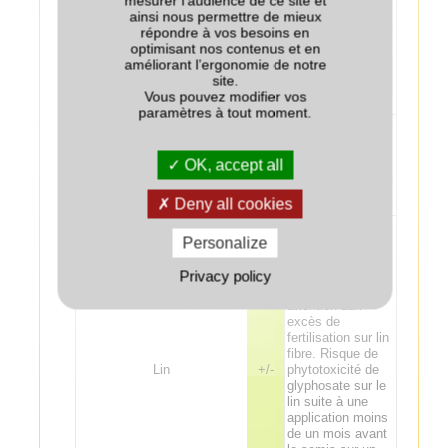
mesurer l’audience de ce site et
pommes de terre
ainsi nous permettre de mieux
(structure du sol).
répondre à vos besoins en
Pomme de terre
+
Effet
optimisant nos contenus et en
potentiellement
améliorant l’ergonomie de notre
bénéfique sur la
site.
fertilisation de la
Vous pouvez modifier vos
pomme de terre.
paramètres à tout moment.
Risque
désherbage en
cas de mauvaise
OK, accept all
Tournesol
+
destruction du
couvert ou de sa
Deny all cookies
grenaison
Effet
potentiellement
Personalize
bénéfique sur la
fertilisation de la
Privacy policy
culture suivante :
attention aux
excès de
fertilisation sur lin
fibre. Risque de
Lin
+/-
phytotoxicité de
glyphosate sur le
lin suite à une
application moins
de un mois avant