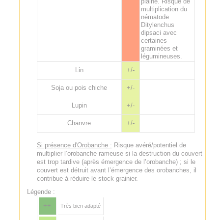
plaine. Risque de
multiplication du
nématode
Ditylenchus
dipsaci avec
certaines
graminées et
légumineuses.
Lin
+/-
Soja ou pois chiche
+/-
Lupin
+/-
Chanvre
+/-
Si présence d'Orobanche :
Risque avéré/potentiel de
multiplier l’orobanche rameuse si la destruction du couvert
est trop tardive (après émergence de l’orobanche) ; si le
couvert est détruit avant l’émergence des orobanches, il
contribue à réduire le stock grainier.
Légende :
++
Très bien adapté