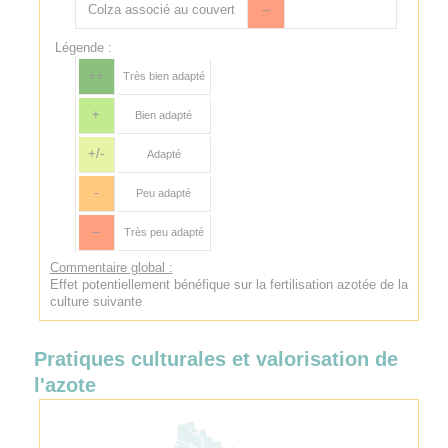
Colza associé au couvert
--
Légende :
++
Très bien adapté
+
Bien adapté
+/-
Adapté
-
Peu adapté
--
Très peu adapté
Commentaire global :
Effet potentiellement bénéfique sur la fertilisation azotée de la
culture suivante
Pratiques culturales et valorisation de
l'azote