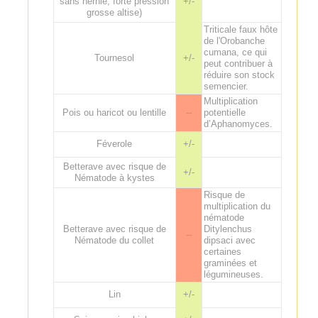
sans hernie, forte pression
+/-
grosse altise)
Triticale faux hôte
de l'Orobanche
cumana, ce qui
Tournesol
+/-
peut contribuer à
réduire son stock
semencier.
Multiplication
Pois ou haricot ou lentille
--
potentielle
d’Aphanomyces.
Féverole
+/-
Betterave avec risque de
+/-
Nématode à kystes
Risque de
multiplication du
nématode
Betterave avec risque de
Ditylenchus
--
Nématode du collet
dipsaci avec
certaines
graminées et
légumineuses.
Lin
+/-