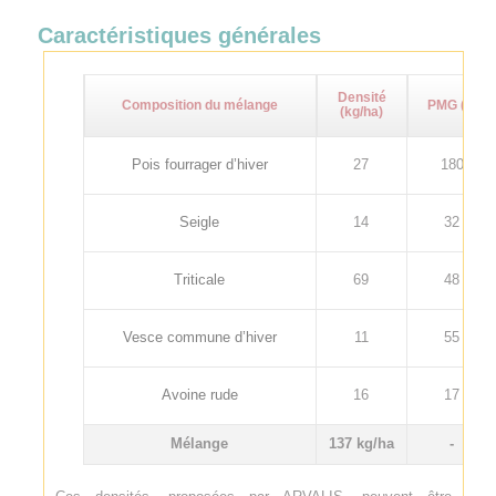
Caractéristiques générales
Densité
Composition du mélange
PMG (g)
(kg/ha)
Pois fourrager d’hiver
27
180
Seigle
14
32
Triticale
69
48
Vesce commune d’hiver
11
55
Avoine rude
16
17
Mélange
137 kg/ha
-