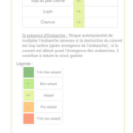
Soja ou pois chiche
+/-
Lupin
+/-
Chanvre
+/-
Si présence d'Orobanche :
Risque avéré/potentiel de
multiplier l’orobanche rameuse si la destruction du couvert
est trop tardive (après émergence de l’orobanche) ; si le
couvert est détruit avant l’émergence des orobanches, il
contribue à réduire le stock grainier.
Légende :
++
Très bien adapté
+
Bien adapté
+/-
Adapté
-
Peu adapté
--
Très peu adapté