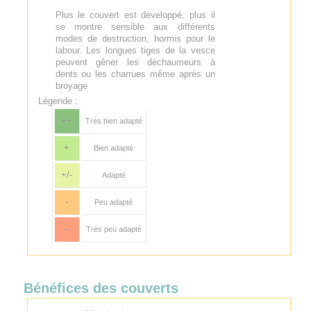
Plus le couvert est développé, plus il
se montre sensible aux différents
modes de destruction, hormis pour le
labour. Les longues tiges de la vesce
peuvent gêner les déchaumeurs à
dents ou les charrues même après un
broyage
Légende :
++
Très bien adapté
+
Bien adapté
+/-
Adapté
-
Peu adapté
--
Très peu adapté
Bénéfices des couverts