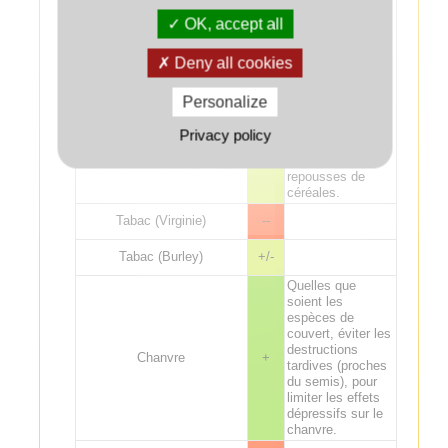
excès de
fertilisation sur lin
OK, accept all
fibre. Risque de
Lin
+/-
phytotoxicité de
Deny all cookies
glyphosate sur le
lin suite à une
application moins
Personalize
de un mois avant
le semis sur un
Privacy policy
couvert non
détruit ou des
repousses de
céréales.
Tabac (Virginie)
--
Tabac (Burley)
+/-
Quelles que
soient les
espèces de
couvert, éviter les
destructions
Chanvre
+
tardives (proches
du semis), pour
limiter les effets
dépressifs sur le
chanvre.