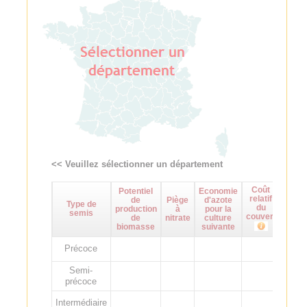
<< Veuillez sélectionner un département
Coût
Potentiel
Economie
Maît
relatif
de
Piège
d'azote
d
Type de
du
production
à
pour la
adven
semis
couvert
de
nitrate
culture
biomasse
suivante
Précoce
Semi-
précoce
Intermédiaire