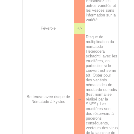
Proscrivez les
autres variétés et
les vesces sans
information sur la
variété.
Féverole
+/-
Risque de
multiplication du
nématode
Heterodera
schachtii avec les
crucifères, en
particulier si le
couvert est semé
tôt. Opter pour
des variétés
nématicides de
moutarde ou radis
(test normalisé
Betterave avec risque de
--
réalisé par la
Nématode à kystes
SNES). Les
crucifères sont
des réservoirs à
pucerons
conséquents,
vecteurs des virus
de la jaunisse de