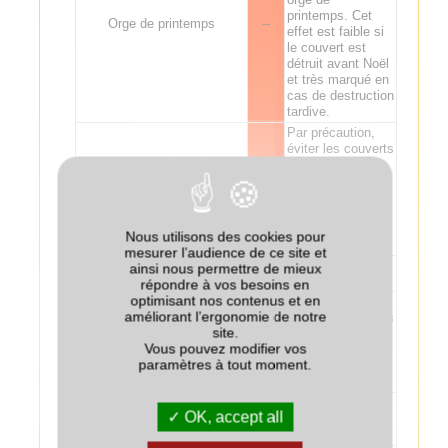
printemps. Cet
Orge de printemps
--
effet est faible si
le couvert est
détruit avant Noël
et très marqué en
cas de destruction
tardive.
Par précaution,
éviter les couverts
de légumineuses
avant
Pois
--
légumineuses,
surtout celles
sensibles à
Nous utilisons des cookies pour
l'Aphanomyces.
mesurer l’audience de ce site et
ainsi nous permettre de mieux
Soja ou pois chiche
+/-
répondre à vos besoins en
optimisant nos contenus et en
Par précaution,
améliorant l’ergonomie de notre
éviter les couverts
site.
de légumineuses
Féverole ou lupin
-
Vous pouvez modifier vos
avant
paramètres à tout moment.
légumineuses,
surtout en pure.
Risque Sclerotinia
OK, accept all
Légume d'industrie
--
s’il y a production
de sclérotes.