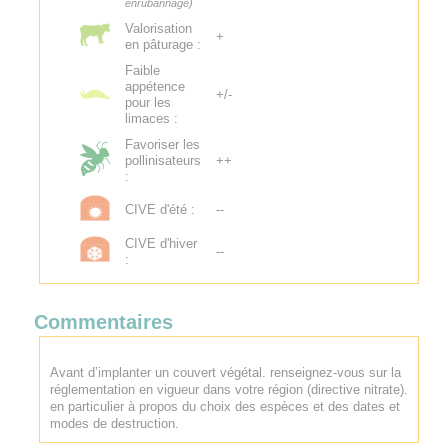
enrubannage)
Valorisation
+
en pâturage :
Faible
appétence
+/-
pour les
limaces :
Favoriser les
pollinisateurs
++
:
CIVE d'été :
--
CIVE d'hiver
--
:
Commentaires
Avant d’implanter un couvert végétal. renseignez-vous sur la
réglementation en vigueur dans votre région (directive nitrate).
en particulier à propos du choix des espèces et des dates et
modes de destruction.