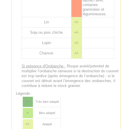
dipsaci avec
certaines
graminées et
légumineuses.
Lin
+/-
Soja ou pois chiche
+/-
Lupin
+/-
Chanvre
+/-
Si présence d'Orobanche :
Risque avéré/potentiel de
multiplier l’orobanche rameuse si la destruction du couvert
est trop tardive (après émergence de l’orobanche) ; si le
couvert est détruit avant l’émergence des orobanches, il
contribue à réduire le stock grainier.
Légende :
++
Très bien adapté
+
Bien adapté
+/-
Adapté