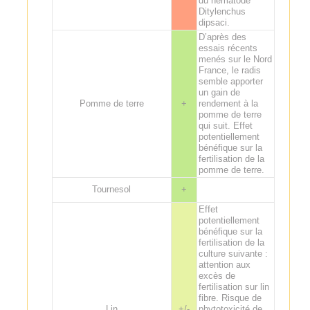
du nématode
Ditylenchus
dipsaci.
D’après des
essais récents
menés sur le Nord
France, le radis
semble apporter
un gain de
Pomme de terre
+
rendement à la
pomme de terre
qui suit. Effet
potentiellement
bénéfique sur la
fertilisation de la
pomme de terre.
Tournesol
+
Effet
potentiellement
bénéfique sur la
fertilisation de la
culture suivante :
attention aux
excès de
fertilisation sur lin
fibre. Risque de
Lin
+/-
phytotoxicité de