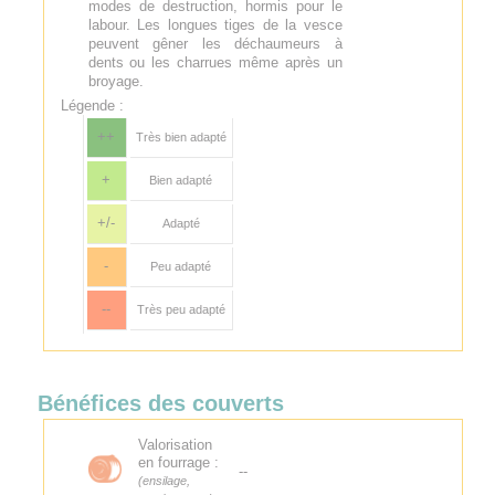
modes de destruction, hormis pour le
labour. Les longues tiges de la vesce
peuvent gêner les déchaumeurs à
dents ou les charrues même après un
broyage.
Légende :
++
Très bien adapté
+
Bien adapté
+/-
Adapté
-
Peu adapté
--
Très peu adapté
Bénéfices des couverts
Valorisation
en fourrage :
--
(ensilage,