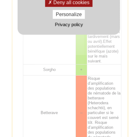
Deny all cookies
L’effet
potentiellement
négatif des
Personalize
crucifères avant
maïs n’est
Privacy policy
observé que si le
Maïs
+
couvert est détruit
tardivement (mars
ou avril).Effet
potentiellement
bénéfique (azote)
sur le maïs
suivant.
Sorgho
+
Risque
d’amplification
des populations
de nématode de la
betterave
(Heterodera
schachtii), en
Betterave
--
particulier si le
couvert est semé
tôt. Risque
d’amplification
des populations