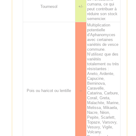
cumana, ce qui
Tournesol
+/-
peut contribuer à
réduire son stock
semencier.
Multiplication
potentielle
d’Aphanomyces
avec certaines
variétés de vesce
commune.
N’utilisez que des
variétés
totalement ou très
résistantes :
Aneto, Ardente,
Capucine,
Berninova,
Caravelle,
Pois ou haricot ou lentille
--
Catarina, Carbure,
Corail, Greta,
Malachite, Marine,
Melissa, Mikaela,
Nacre, Néon,
Pepite, Scarlett,
Topaze, Varsovy,
Vesuvy, Vigile,
Volcany.