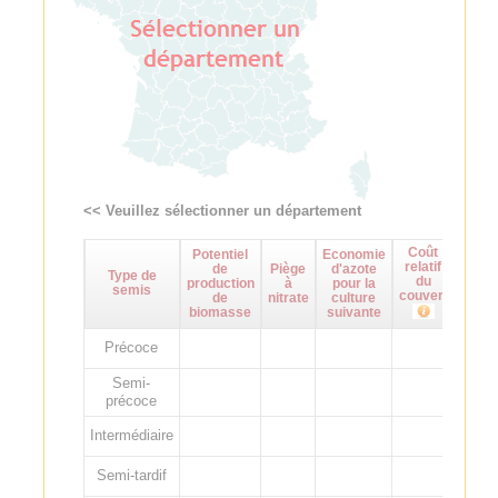
<< Veuillez sélectionner un département
Coût
Potentiel
Economie
Maît
relatif
de
Piège
d'azote
d
Type de
du
production
à
pour la
adven
semis
couvert
de
nitrate
culture
biomasse
suivante
Précoce
Semi-
précoce
Intermédiaire
Semi-tardif