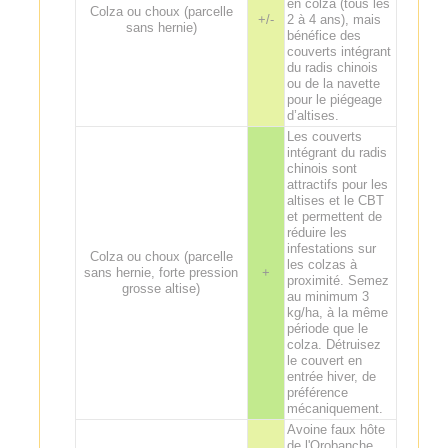
en colza (tous les
Colza ou choux (parcelle
+/-
2 à 4 ans), mais
sans hernie)
bénéfice des
couverts intégrant
du radis chinois
ou de la navette
pour le piégeage
d’altises.
Les couverts
intégrant du radis
chinois sont
attractifs pour les
altises et le CBT
et permettent de
réduire les
infestations sur
Colza ou choux (parcelle
les colzas à
sans hernie, forte pression
+
proximité. Semez
grosse altise)
au minimum 3
kg/ha, à la même
période que le
colza. Détruisez
le couvert en
entrée hiver, de
préférence
mécaniquement.
Avoine faux hôte
de l'Orobanche