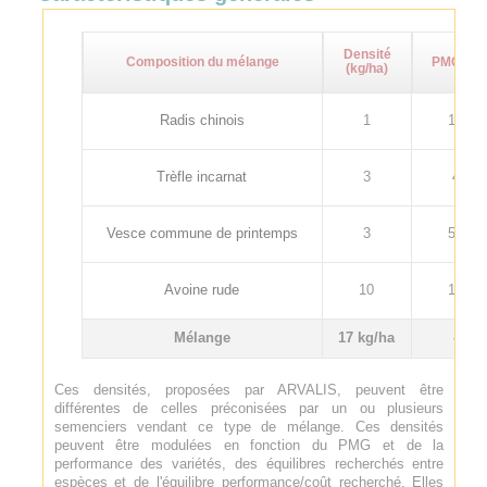
Densité
Composition du mélange
PMG (g)
(kg/ha)
Radis chinois
1
14
Trèfle incarnat
3
4
Vesce commune de printemps
3
55
Avoine rude
10
17
Mélange
17 kg/ha
-
Ces densités, proposées par ARVALIS, peuvent être
différentes de celles préconisées par un ou plusieurs
semenciers vendant ce type de mélange. Ces densités
peuvent être modulées en fonction du PMG et de la
performance des variétés, des équilibres recherchés entre
espèces et de l'équilibre performance/coût recherché. Elles