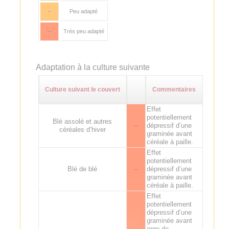
-
Peu adapté
--
Très peu adapté
Adaptation à la culture suivante
Culture suivant le couvert
Commentaires
Effet
potentiellement
Blé assolé et autres
--
dépressif d’une
céréales d’hiver
graminée avant
céréale à paille.
Effet
potentiellement
Blé de blé
--
dépressif d’une
graminée avant
céréale à paille.
Effet
potentiellement
dépressif d’une
graminée avant
orge de