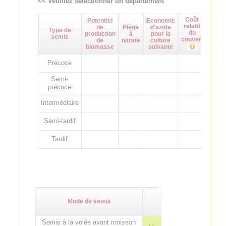
<< Veuillez sélectionner un département
Coût
Potentiel
Economie
Maît
relatif
de
Piège
d'azote
d
Type de
du
production
à
pour la
adven
semis
couvert
de
nitrate
culture
biomasse
suivante
Précoce
Semi-
précoce
Intermédiaire
Semi-tardif
Tardif
Mode de semis
Semis à la volée avant moisson