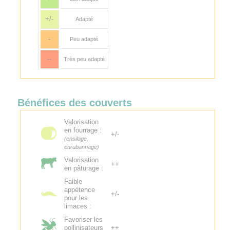
+/-
Adapté
-
Peu adapté
--
Très peu adapté
Bénéfices des couverts
Valorisation
en fourrage :
+/-
(ensilage,
enrubannage)
Valorisation
++
en pâturage :
Faible
appétence
+/-
pour les
limaces :
Favoriser les
pollinisateurs
++