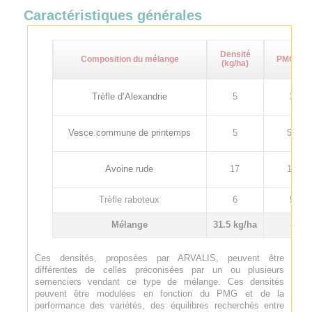
Caractéristiques générales
Densité
Composition du mélange
PMG (g)
(kg/ha)
Trèfle d’Alexandrie
5
3
Vesce commune de printemps
5
55
Avoine rude
17
17
Trèfle raboteux
6
5
Mélange
31.5 kg/ha
-
Ces densités, proposées par ARVALIS, peuvent être
différentes de celles préconisées par un ou plusieurs
semenciers vendant ce type de mélange. Ces densités
peuvent être modulées en fonction du PMG et de la
performance des variétés, des équilibres recherchés entre