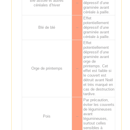
Blé assolé et autres
--
dépressif d’une
céréales d’hiver
graminée avant
céréale à paille.
Effet
potentiellement
Blé de blé
--
dépressif d’une
graminée avant
céréale à paille.
Effet
potentiellement
dépressif d’une
graminée avant
orge de
printemps. Cet
Orge de printemps
--
effet est faible si
le couvert est
détruit avant Noël
et très marqué en
cas de destruction
tardive.
Par précaution,
éviter les couverts
de légumineuses
avant
Pois
--
légumineuses,
surtout celles
sensibles à