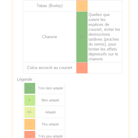
Tabac (Burley)
-
Quelles que
soient les
espèces de
couvert, éviter les
destructions
Chanvre
++
tardives (proches
du semis), pour
limiter les effets
dépressifs sur le
chanvre.
Colza associé au couvert
--
Légende :
++
Très bien adapté
+
Bien adapté
+/-
Adapté
-
Peu adapté
--
Très peu adapté