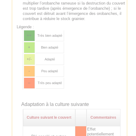
multiplier l’orobanche rameuse si la destruction du couvert
est trop tardive (après émergence de l’orobanche) ; si le
couvert est détruit avant l’émergence des orobanches, il
contribue à réduire le stock grainier.
Légende :
++
Très bien adapté
+
Bien adapté
+/-
Adapté
-
Peu adapté
--
Très peu adapté
Adaptation à la culture suivante
Culture suivant le couvert
Commentaires
Effet
potentiellement