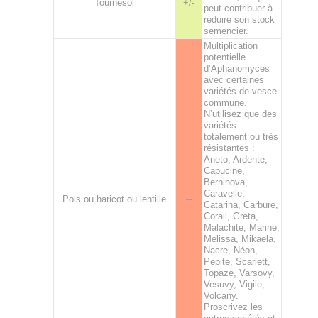
Tournesol
+/-
peut contribuer à
réduire son stock
semencier.
Multiplication
potentielle
d’Aphanomyces
avec certaines
variétés de vesce
commune.
N’utilisez que des
variétés
totalement ou très
résistantes :
Aneto, Ardente,
Capucine,
Berninova,
Caravelle,
Pois ou haricot ou lentille
--
Catarina, Carbure,
Corail, Greta,
Malachite, Marine,
Melissa, Mikaela,
Nacre, Néon,
Pepite, Scarlett,
Topaze, Varsovy,
Vesuvy, Vigile,
Volcany.
Proscrivez les