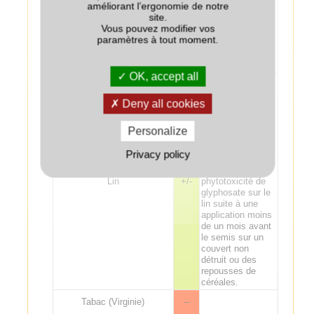
améliorant l’ergonomie de notre
potentiellement
site.
Pomme de terre
++
bénéfique sur la
Vous pouvez modifier vos
fertilisation de la
paramètres à tout moment.
pomme de terre.
Tournesol
++
OK, accept all
Effet
potentiellement
bénéfique sur la
Deny all cookies
fertilisation de la
culture suivante :
Personalize
attention aux
excès de
Privacy policy
fertilisation sur lin
fibre. Risque de
Lin
+/-
phytotoxicité de
glyphosate sur le
lin suite à une
application moins
de un mois avant
le semis sur un
couvert non
détruit ou des
repousses de
céréales.
Tabac (Virginie)
--