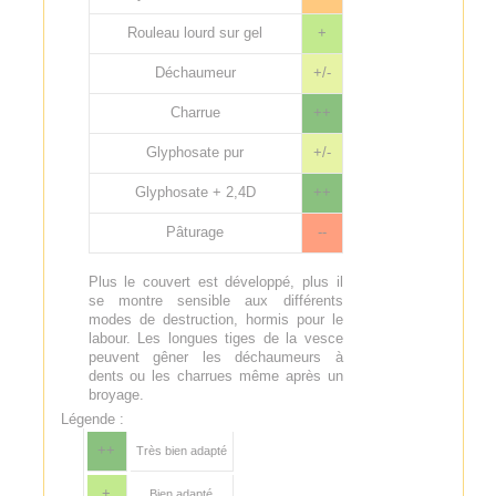
Rouleau lourd sur gel
+
Déchaumeur
+/-
Charrue
++
Glyphosate pur
+/-
Glyphosate + 2,4D
++
Pâturage
--
Plus le couvert est développé, plus il
se montre sensible aux différents
modes de destruction, hormis pour le
labour. Les longues tiges de la vesce
peuvent gêner les déchaumeurs à
dents ou les charrues même après un
broyage.
Légende :
++
Très bien adapté
+
Bien adapté