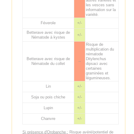
autres variétés et
les vesces sans
information sur la
variété.
Féverole
+/-
Betterave avec risque de
+/-
Nématode à kystes
Risque de
multiplication du
nématode
Betterave avec risque de
Ditylenchus
--
Nématode du collet
dipsaci avec
certaines
graminées et
légumineuses.
Lin
+/-
Soja ou pois chiche
+/-
Lupin
+/-
Chanvre
+/-
Si présence d'Orobanche :
Risque avéré/potentiel de