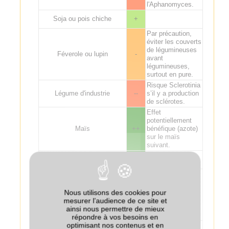
l'Aphanomyces.
Soja ou pois chiche
+
Par précaution,
éviter les couverts
de légumineuses
Féverole ou lupin
-
avant
légumineuses,
surtout en pure.
Risque Sclerotinia
Légume d'industrie
--
s’il y a production
de sclérotes.
Effet
potentiellement
Maïs
++
bénéfique (azote)
sur le maïs
suivant.
Sorgho
++
Risque
d’amplification
des populations
Nous utilisons des cookies pour
Betterave
++
du nématode
mesurer l’audience de ce site et
Ditylenchus
ainsi nous permettre de mieux
dipsaci.
répondre à vos besoins en
optimisant nos contenus et en
Effet