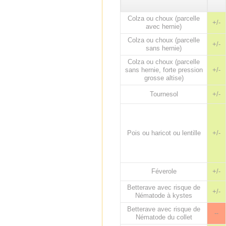
Colza ou choux (parcelle
+/-
avec hernie)
Colza ou choux (parcelle
+/-
sans hernie)
Colza ou choux (parcelle
sans hernie, forte pression
+/-
grosse altise)
Tournesol
+/-
Pois ou haricot ou lentille
+/-
Féverole
+/-
Betterave avec risque de
+/-
Nématode à kystes
Betterave avec risque de
--
Nématode du collet