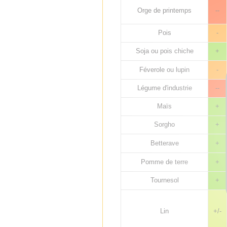
Orge de printemps
--
Pois
-
Soja ou pois chiche
+
Féverole ou lupin
-
Légume d'industrie
--
Maïs
+
Sorgho
+
Betterave
+
Pomme de terre
+
Tournesol
+
Lin
+/-