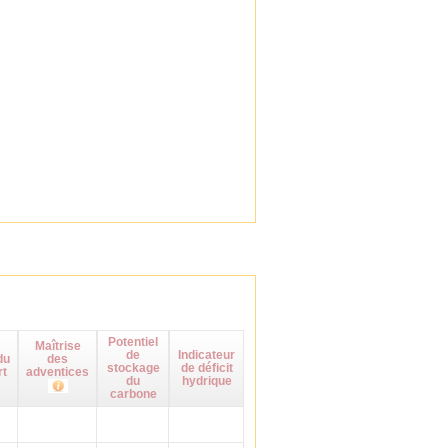
Potentiel
Maîtrise
de
Indicateur
du
des
stockage
de déficit
rt
adventices
du
hydrique
carbone