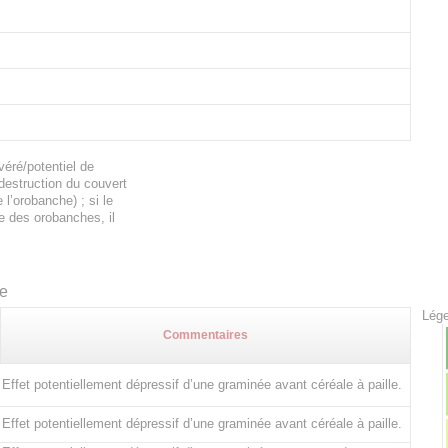
éré/potentiel de
 destruction du couvert
l’orobanche) ; si le
e des orobanches, il
te
Lége
Commentaires
Effet potentiellement dépressif d’une graminée avant céréale à paille.
Effet potentiellement dépressif d’une graminée avant céréale à paille.