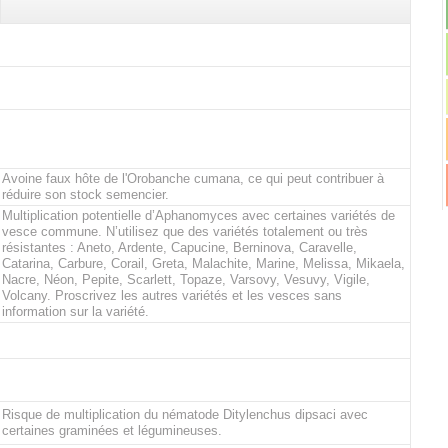
Avoine faux hôte de l'Orobanche cumana, ce qui peut contribuer à
réduire son stock semencier.
Multiplication potentielle d’Aphanomyces avec certaines variétés de
vesce commune. N’utilisez que des variétés totalement ou très
résistantes : Aneto, Ardente, Capucine, Berninova, Caravelle,
Catarina, Carbure, Corail, Greta, Malachite, Marine, Melissa, Mikaela,
Nacre, Néon, Pepite, Scarlett, Topaze, Varsovy, Vesuvy, Vigile,
Volcany. Proscrivez les autres variétés et les vesces sans
information sur la variété.
Risque de multiplication du nématode Ditylenchus dipsaci avec
certaines graminées et légumineuses.