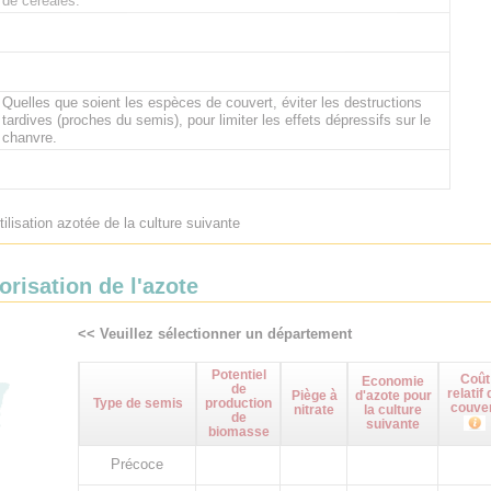
de céréales.
Quelles que soient les espèces de couvert, éviter les destructions
tardives (proches du semis), pour limiter les effets dépressifs sur le
chanvre.
tilisation azotée de la culture suivante
orisation de l'azote
<< Veuillez sélectionner un département
Potentiel
Coût
Economie
de
relatif 
Piège à
d'azote pour
Type de semis
production
couve
nitrate
la culture
de
suivante
biomasse
Précoce