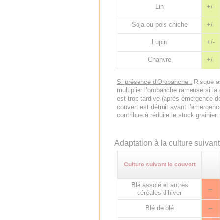
Lin
+/-
Soja ou pois chiche
+/-
Lupin
+/-
Chanvre
+/-
Si présence d'Orobanche :
Risque av
multiplier l’orobanche rameuse si la
est trop tardive (après émergence de 
couvert est détruit avant l’émergenc
contribue à réduire le stock grainier.
Adaptation à la culture suivan
Culture suivant le couvert
Blé assolé et autres
--
céréales d’hiver
Blé de blé
--