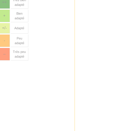
Très bien
++
adapté
Bien
+
adapté
+/-
Adapté
Peu
-
adapté
Très peu
--
adapté