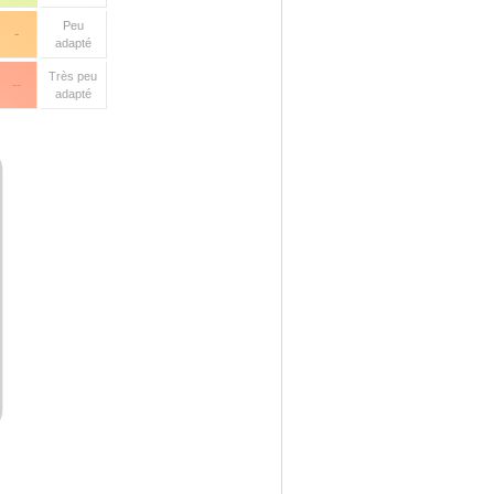
Peu
-
adapté
Très peu
--
adapté