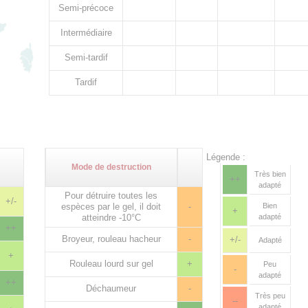
Semi-précoce
Intermédiaire
Semi-tardif
Tardif
Légende :
Mode de destruction
Très bien
++
adapté
Pour détruire toutes les
+/-
espèces par le gel, il doit
-
Bien
+
atteindre -10°C
adapté
++
Broyeur, rouleau hacheur
-
+/-
Adapté
+
Rouleau lourd sur gel
+
Peu
-
adapté
++
Déchaumeur
-
Très peu
--
adapté