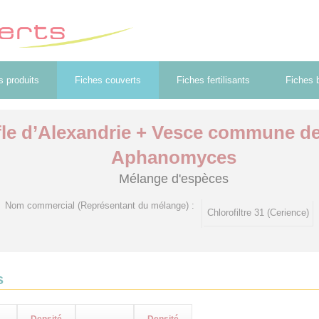
s produits
Fiches couverts
Fiches fertilisants
Fiches b
fle d’Alexandrie + Vesce commune de
Aphanomyces
Mélange d'espèces
Nom commercial (Représentant du mélange) :
Chlorofiltre 31 (Cerience)
s