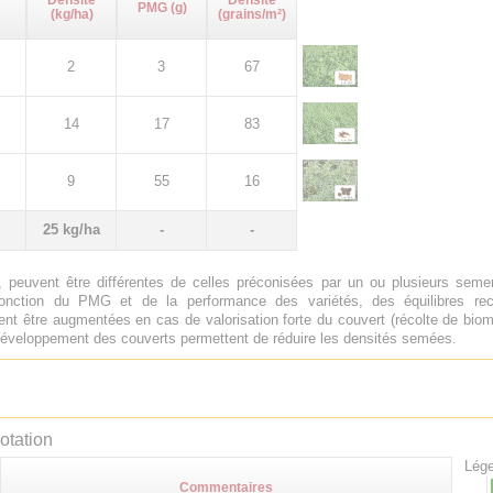
Densité
Densité
PMG (g)
(kg/ha)
(grains/m²)
2
3
67
14
17
83
9
55
16
25 kg/ha
-
-
 peuvent être différentes de celles préconisées par un ou plusieurs sem
onction du PMG et de la performance des variétés, des équilibres rech
nt être augmentées en cas de valorisation forte du couvert (récolte de biom
e développement des couverts permettent de réduire les densités semées.
otation
Lége
Commentaires