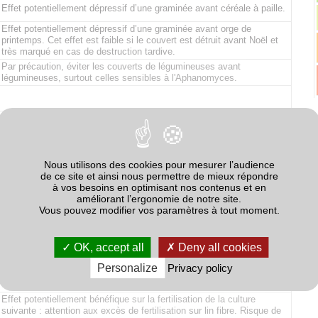
Effet potentiellement dépressif d’une graminée avant céréale à paille.
Effet potentiellement dépressif d’une graminée avant orge de
printemps. Cet effet est faible si le couvert est détruit avant Noël et
très marqué en cas de destruction tardive.
Par précaution, éviter les couverts de légumineuses avant
légumineuses, surtout celles sensibles à l'Aphanomyces.
Par précaution, éviter les couverts de légumineuses avant
légumineuses, surtout en pure.
Risque Sclerotinia s’il y a production de sclérotes.
Nous utilisons des cookies pour mesurer l’audience
Effet potentiellement bénéfique (azote) sur le maïs suivant.
de ce site et ainsi nous permettre de mieux répondre
à vos besoins en optimisant nos contenus et en
améliorant l’ergonomie de notre site.
Vous pouvez modifier vos paramètres à tout moment.
Risque d’amplification des populations du nématode Ditylenchus
dipsaci.
OK, accept all
Deny all cookies
0Effet potentiellement bénéfique sur la fertilisation de la pomme de
terre.
Personalize
Privacy policy
Effet potentiellement bénéfique sur la fertilisation de la culture
suivante : attention aux excès de fertilisation sur lin fibre. Risque de