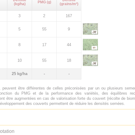
Densité
Densité
PMG (g)
(kg/ha)
(grains/m²)
3
2
167
5
55
9
8
17
44
10
55
18
25 kg/ha
-
-
 peuvent être différentes de celles préconisées par un ou plusieurs sem
onction du PMG et de la performance des variétés, des équilibres rech
nt être augmentées en cas de valorisation forte du couvert (récolte de biom
e développement des couverts permettent de réduire les densités semées.
otation