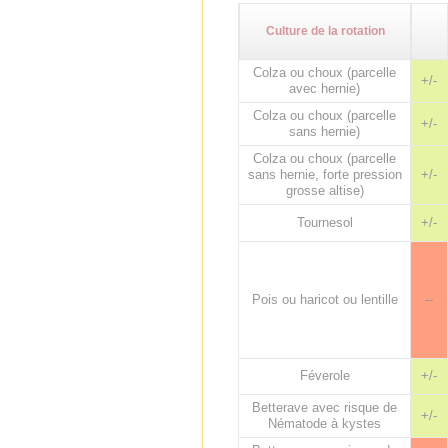
Culture de la rotation
Colza ou choux (parcelle
+/-
avec hernie)
Colza ou choux (parcelle
+/-
sans hernie)
Colza ou choux (parcelle
sans hernie, forte pression
+/-
grosse altise)
Tournesol
+/-
Pois ou haricot ou lentille
--
Féverole
+/-
Betterave avec risque de
+/-
Nématode à kystes