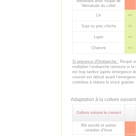
Betterave avec risque de
--
Nématode du collet
Lin
+/-
Soja ou pois chiche
+/-
Lupin
+/-
Chanvre
+/-
Si présence d'Orobanche :
Risque av
multiplier l’orobanche rameuse si la
est trop tardive (après émergence de 
couvert est détruit avant l’émergenc
contribue à réduire le stock grainier.
Adaptation à la culture suivan
Culture suivant le couvert
Blé assolé et autres
--
céréales d’hiver