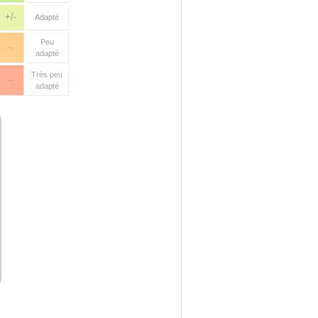
+/-
Adapté
Peu
-
adapté
Très peu
--
adapté