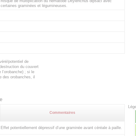
Risque de multiplication du nématode Ditylenchus dipsaci avec
certaines graminées et légumineuses.
éré/potentiel de
 destruction du couvert
l’orobanche) ; si le
e des orobanches, il
te
Lége
Commentaires
Effet potentiellement dépressif d’une graminée avant céréale à paille.