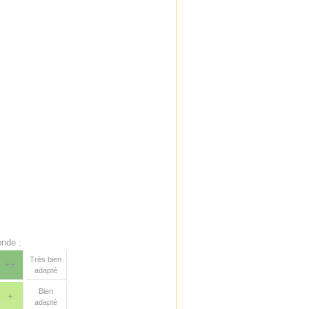
nde :
Très bien
++
adapté
Bien
+
adapté