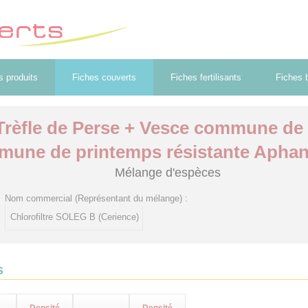
s produits
Fiches couverts
Fiches fertilisants
Fiches b
Trèfle de Perse + Vesce commune de
une de printemps résistante Apha
Mélange d'espèces
Nom commercial (Représentant du mélange) :
Chlorofiltre SOLEG B (Cerience)
s