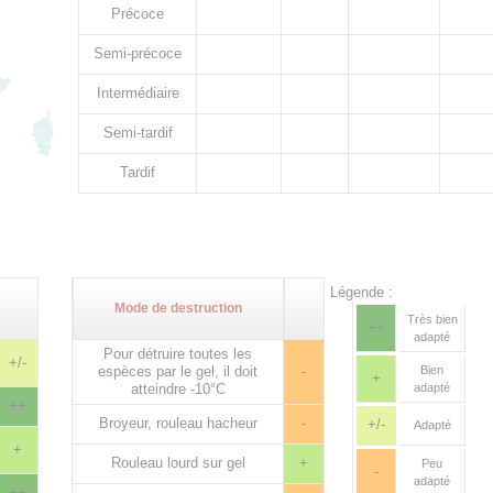
Précoce
Semi-précoce
Intermédiaire
Semi-tardif
Tardif
Légende :
Mode de destruction
Très bien
++
adapté
Pour détruire toutes les
+/-
espèces par le gel, il doit
-
Bien
+
atteindre -10°C
adapté
++
Broyeur, rouleau hacheur
-
+/-
Adapté
+
Rouleau lourd sur gel
+
Peu
-
adapté
++