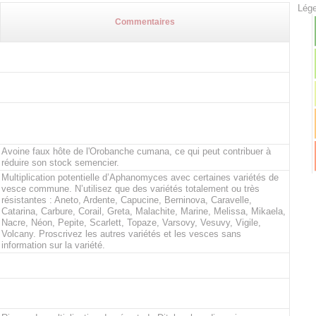
Lége
Commentaires
Avoine faux hôte de l'Orobanche cumana, ce qui peut contribuer à
réduire son stock semencier.
Multiplication potentielle d’Aphanomyces avec certaines variétés de
vesce commune. N’utilisez que des variétés totalement ou très
résistantes : Aneto, Ardente, Capucine, Berninova, Caravelle,
Catarina, Carbure, Corail, Greta, Malachite, Marine, Melissa, Mikaela,
Nacre, Néon, Pepite, Scarlett, Topaze, Varsovy, Vesuvy, Vigile,
Volcany. Proscrivez les autres variétés et les vesces sans
information sur la variété.