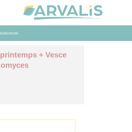
iodiversité
 printemps + Vesce
nomyces