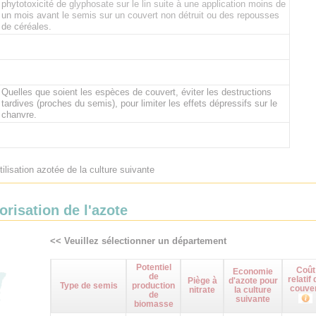
phytotoxicité de glyphosate sur le lin suite à une application moins de
un mois avant le semis sur un couvert non détruit ou des repousses
de céréales.
Quelles que soient les espèces de couvert, éviter les destructions
tardives (proches du semis), pour limiter les effets dépressifs sur le
chanvre.
tilisation azotée de la culture suivante
orisation de l'azote
<< Veuillez sélectionner un département
Potentiel
Coût
Economie
de
relatif 
Piège à
d'azote pour
Type de semis
production
couve
nitrate
la culture
de
suivante
biomasse