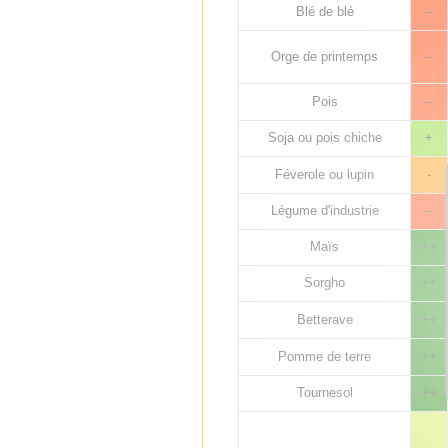
Blé de blé
--
Orge de printemps
--
Pois
--
Soja ou pois chiche
+
Féverole ou lupin
-
Légume d'industrie
--
Maïs
++
Sorgho
++
Betterave
++
Pomme de terre
++
Tournesol
++