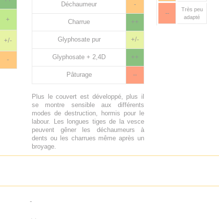
Déchaumeur
-
Très peu
--
adapté
+
Charrue
++
Glyphosate pur
+/-
+/-
Glyphosate + 2,4D
++
-
Pâturage
--
Plus le couvert est développé, plus il
se montre sensible aux différents
modes de destruction, hormis pour le
labour. Les longues tiges de la vesce
peuvent gêner les déchaumeurs à
dents ou les charrues même après un
broyage.
-