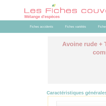
Mélange d'espèces
Fiches accidents
Fiches variétés
Fiche
Avoine rude + 
comm
Caractéristiques générale