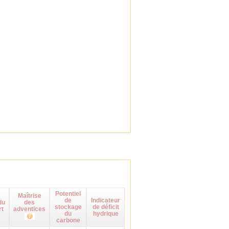
Potentiel
Maîtrise
de
Indicateur
du
des
stockage
de déficit
rt
adventices
du
hydrique
carbone