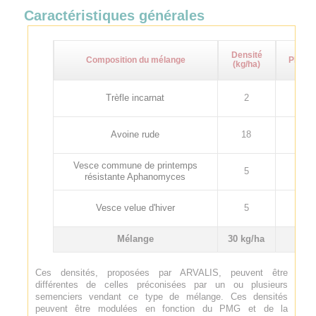
Caractéristiques générales
Densité
Composition du mélange
PMG (g
(kg/ha)
Trèfle incarnat
2
4
Avoine rude
18
17
Vesce commune de printemps
5
55
résistante Aphanomyces
Vesce velue d'hiver
5
33
Mélange
30 kg/ha
-
Ces densités, proposées par ARVALIS, peuvent être
différentes de celles préconisées par un ou plusieurs
semenciers vendant ce type de mélange. Ces densités
peuvent être modulées en fonction du PMG et de la