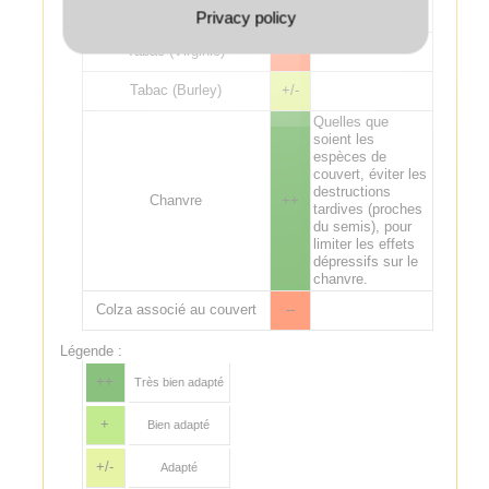
repousses de
Privacy policy
céréales.
Tabac (Virginie)
--
Tabac (Burley)
+/-
Quelles que
soient les
espèces de
couvert, éviter les
destructions
Chanvre
++
tardives (proches
du semis), pour
limiter les effets
dépressifs sur le
chanvre.
Colza associé au couvert
--
Légende :
++
Très bien adapté
+
Bien adapté
+/-
Adapté