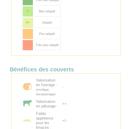
+
Bien adapté
+/-
Adapté
-
Peu adapté
--
Très peu adapté
Bénéfices des couverts
Valorisation
en fourrage :
-
(ensilage,
enrubannage)
Valorisation
++
en pâturage :
Faible
appétence
+/-
pour les
limaces :