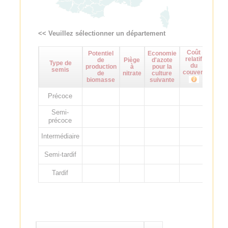
<< Veuillez sélectionner un département
Coût
Potentiel
Economie
Maît
relatif
de
Piège
d'azote
d
Type de
du
production
à
pour la
adven
semis
couvert
de
nitrate
culture
biomasse
suivante
Précoce
Semi-
précoce
Intermédiaire
Semi-tardif
Tardif