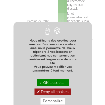
du nématode
Ditylenchus
dipsaci.
Effet
potentiellement
Pomme de terre
++
bénéfique sur la
fertilisation de la
pomme de terre.
Tournesol
++
Nous utilisons des cookies pour
Effet
mesurer l’audience de ce site et
potentiellement
ainsi nous permettre de mieux
bénéfique sur la
répondre à vos besoins en
fertilisation de la
optimisant nos contenus et en
culture suivante :
améliorant l’ergonomie de notre
attention aux
site.
excès de
Vous pouvez modifier vos
fertilisation sur lin
paramètres à tout moment.
fibre. Risque de
Lin
+/-
phytotoxicité de
glyphosate sur le
OK, accept all
lin suite à une
application moins
de un mois avant
Deny all cookies
le semis sur un
couvert non
Personalize
détruit ou des