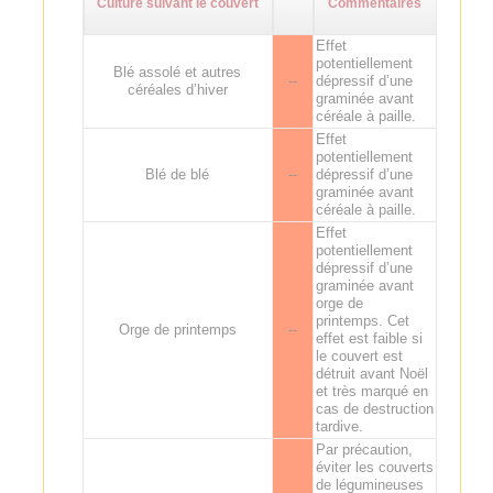
Culture suivant le couvert
Commentaires
Effet
potentiellement
Blé assolé et autres
--
dépressif d’une
céréales d’hiver
graminée avant
céréale à paille.
Effet
potentiellement
Blé de blé
--
dépressif d’une
graminée avant
céréale à paille.
Effet
potentiellement
dépressif d’une
graminée avant
orge de
printemps. Cet
Orge de printemps
--
effet est faible si
le couvert est
détruit avant Noël
et très marqué en
cas de destruction
tardive.
Par précaution,
éviter les couverts
de légumineuses