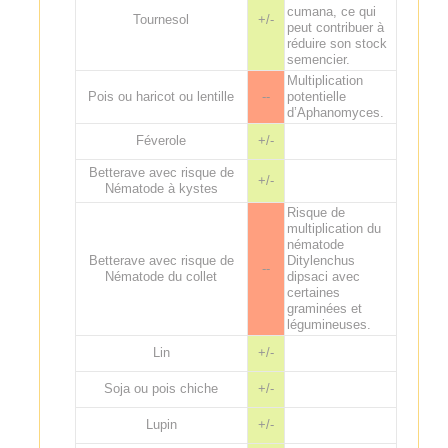
cumana, ce qui
Tournesol
+/-
peut contribuer à
réduire son stock
semencier.
Multiplication
Pois ou haricot ou lentille
--
potentielle
d’Aphanomyces.
Féverole
+/-
Betterave avec risque de
+/-
Nématode à kystes
Risque de
multiplication du
nématode
Betterave avec risque de
Ditylenchus
--
Nématode du collet
dipsaci avec
certaines
graminées et
légumineuses.
Lin
+/-
Soja ou pois chiche
+/-
Lupin
+/-