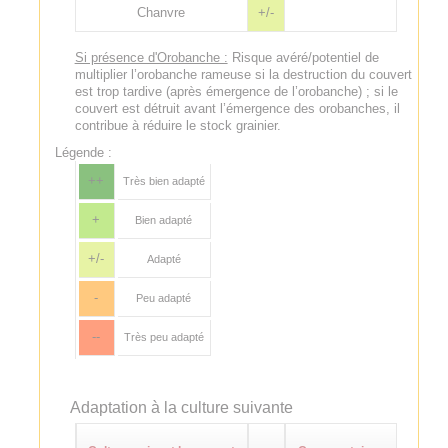
Chanvre
+/-
Si présence d'Orobanche :
Risque avéré/potentiel de
multiplier l’orobanche rameuse si la destruction du couvert
est trop tardive (après émergence de l’orobanche) ; si le
couvert est détruit avant l’émergence des orobanches, il
contribue à réduire le stock grainier.
Légende :
++
Très bien adapté
+
Bien adapté
+/-
Adapté
-
Peu adapté
--
Très peu adapté
Adaptation à la culture suivante