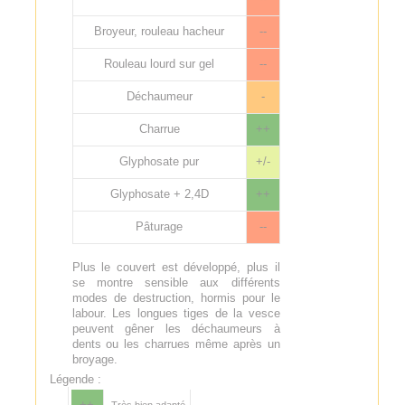
Broyeur, rouleau hacheur
--
Rouleau lourd sur gel
--
Déchaumeur
-
Charrue
++
Glyphosate pur
+/-
Glyphosate + 2,4D
++
Pâturage
--
Plus le couvert est développé, plus il
se montre sensible aux différents
modes de destruction, hormis pour le
labour. Les longues tiges de la vesce
peuvent gêner les déchaumeurs à
dents ou les charrues même après un
broyage.
Légende :
++
Très bien adapté