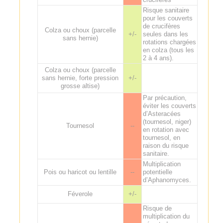
Risque sanitaire
pour les couverts
de crucifères
Colza ou choux (parcelle
+/-
seules dans les
sans hernie)
rotations chargées
en colza (tous les
2 à 4 ans).
Colza ou choux (parcelle
sans hernie, forte pression
+/-
grosse altise)
Par précaution,
éviter les couverts
d’Asteracées
(tournesol, niger)
Tournesol
--
en rotation avec
tournesol, en
raison du risque
sanitaire.
Multiplication
Pois ou haricot ou lentille
--
potentielle
d’Aphanomyces.
Féverole
+/-
Risque de
multiplication du