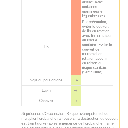
dipsaci avec
certaines
graminées et
légumineuses.
Par précaution,
éviter le couvert
de lin en rotation
avec lin, en raison
du risque
sanitaire. Eviter le
Lin
--
couvert de
tournesol en
rotation avec lin,
en raison du
risque sanitaire
(Verticillium).
Soja ou pois chiche
+/-
Lupin
+/-
Chanvre
+/-
Si présence d'Orobanche :
Risque avéré/potentiel de
multiplier l’orobanche rameuse si la destruction du couvert
est trop tardive (après émergence de l’orobanche) ; si le