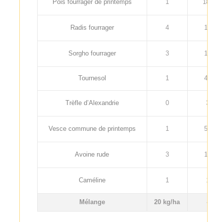
Pois fourrager de printemps
1
180
Radis fourrager
4
12
Sorgho fourrager
3
12
Tournesol
1
47
Trèfle d’Alexandrie
0
3
Vesce commune de printemps
1
55
Avoine rude
3
17
Caméline
1
1
Mélange
20 kg/ha
-