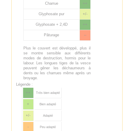
Charrue
++
Glyphosate pur
+/-
Glyphosate + 2,4D
++
Pâturage
--
Plus le couvert est développé, plus il
se montre sensible aux différents
modes de destruction, hormis pour le
labour. Les longues tiges de la vesce
peuvent gêner les déchaumeurs à
dents ou les charrues même après un
broyage.
Légende :
++
Très bien adapté
+
Bien adapté
+/-
Adapté
-
Peu adapté