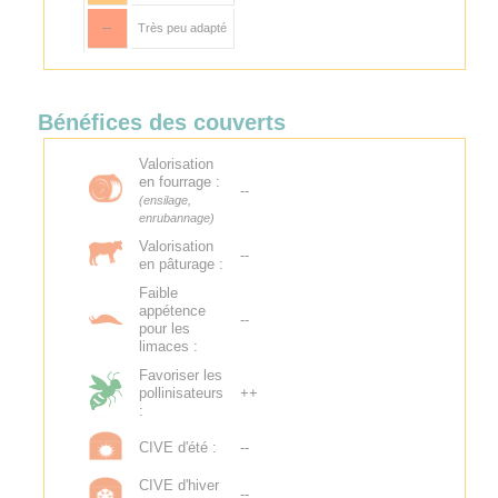
--
Très peu adapté
Bénéfices des couverts
Valorisation
en fourrage :
--
(ensilage,
enrubannage)
Valorisation
--
en pâturage :
Faible
appétence
--
pour les
limaces :
Favoriser les
pollinisateurs
++
:
CIVE d'été :
--
CIVE d'hiver
--