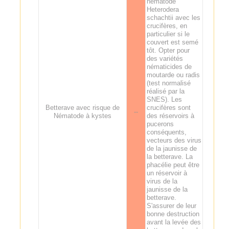
nématode
Heterodera
schachtii avec les
crucifères, en
particulier si le
couvert est semé
tôt. Opter pour
des variétés
nématicides de
moutarde ou radis
(test normalisé
réalisé par la
SNES). Les
Betterave avec risque de
crucifères sont
--
Nématode à kystes
des réservoirs à
pucerons
conséquents,
vecteurs des virus
de la jaunisse de
la betterave. La
phacélie peut être
un réservoir à
virus de la
jaunisse de la
betterave.
S'assurer de leur
bonne destruction
avant la levée des