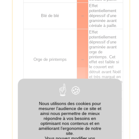
Effet
potentiellement
Blé de blé
--
dépressif d’une
graminée avant
céréale à paille.
Effet
potentiellement
dépressif d’une
graminée avant
orge de
printemps. Cet
Orge de printemps
--
effet est faible si
le couvert est
détruit avant Noël
et très marqué en
cas de destruction
tardive.
Par précaution,
éviter les couverts
de légumineuses
Nous utilisons des cookies pour
avant
mesurer l’audience de ce site et
Pois
--
légumineuses,
ainsi nous permettre de mieux
surtout celles
répondre à vos besoins en
sensibles à
optimisant nos contenus et en
l'Aphanomyces.
améliorant l’ergonomie de notre
site.
Eviter les
Vous pouvez modifier vos