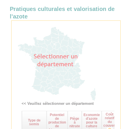
Pratiques culturales et valorisation de
l'azote
<< Veuillez sélectionner un département
Coût
Potentiel
Economie
Maît
relatif
de
Piège
d'azote
d
Type de
du
production
à
pour la
adven
semis
couvert
de
nitrate
culture