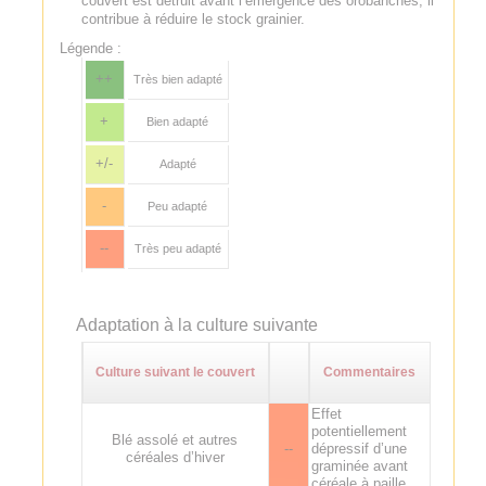
couvert est détruit avant l’émergence des orobanches, il
contribue à réduire le stock grainier.
Légende :
++
Très bien adapté
+
Bien adapté
+/-
Adapté
-
Peu adapté
--
Très peu adapté
Adaptation à la culture suivante
Culture suivant le couvert
Commentaires
Effet
potentiellement
Blé assolé et autres
--
dépressif d’une
céréales d’hiver
graminée avant
céréale à paille.