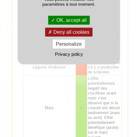
couverts
paramètres à tout moment.
d'Astéracées
Soja ou pois chiche
+/-
(tournesol, niger)
avant soja en
OK, accept all
raison du risque
sanitaire.
Par précaution,
Deny all cookies
éviter les couverts
de légumineuses
Féverole ou lupin
-
Personalize
avant
légumineuses,
Privacy policy
surtout en pure.
Risque Sclerotinia
Légume d'industrie
--
s’il y a production
de sclérotes.
L’effet
potentiellement
négatif des
crucifères avant
maïs n’est
observé que si le
Maïs
+
couvert est détruit
tardivement (mars
ou avril). Effet
potentiellement
bénéfique (azote)
sur le maïs