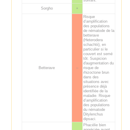
suivant.
Sorgho
+
Risque
d’amplification
des populations
de nématode de la
betterave
(Heterodera
schachtii), en
particulier si le
couvert est semé
tôt. Suspicion
d'augmentation du
Betterave
--
risque de
rhizoctone brun
dans des
situations avec
présence déjà
identifiée de la
maladie. Risque
d’amplification
des populations
du nématode
Ditylenchus
dipsaci.
Phacélie bien
appréciée avant