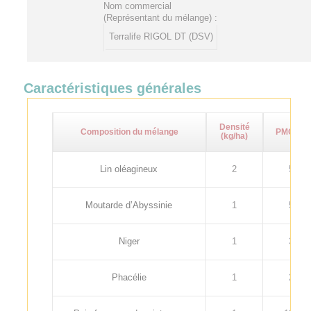
Nom commercial
(Représentant du mélange) :
Terralife RIGOL DT (DSV)
Caractéristiques générales
Densité
Composition du mélange
PMG (g)
(kg/ha)
Lin oléagineux
2
5
Moutarde d’Abyssinie
1
5
Niger
1
3
Phacélie
1
2