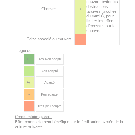
couvert, éviter les
destructions
Chanvre
+/-
tardives (proches
du semis), pour
limiter les effets
dépressifs sur le
chanvre.
Colza associé au couvert
--
Légende :
++
Très bien adapté
+
Bien adapté
+/-
Adapté
-
Peu adapté
--
Très peu adapté
Commentaire global :
Effet potentiellement bénéfique sur la fertilisation azotée de la
culture suivante