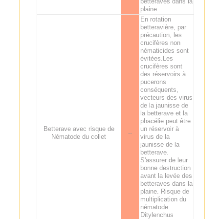
betteraves dans la
plaine.
En rotation
betteravière, par
précaution, les
crucifères non
nématicides sont
évitées.Les
crucifères sont
des réservoirs à
pucerons
conséquents,
vecteurs des virus
de la jaunisse de
la betterave et la
phacélie peut être
Betterave avec risque de
un réservoir à
--
Nématode du collet
virus de la
jaunisse de la
betterave.
S'assurer de leur
bonne destruction
avant la levée des
betteraves dans la
plaine. Risque de
multiplication du
nématode
Ditylenchus