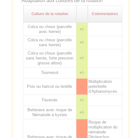
Adaptation aux cultures de la rotation
Culture de la rotation
Commentaires
Colza ou choux (parcelle
+/-
avec hernie)
Colza ou choux (parcelle
+/-
sans hernie)
Colza ou choux (parcelle
sans hernie, forte pression
+/-
grosse altise)
Tournesol
+/-
Multiplication
Pois ou haricot ou lentille
--
potentielle
d’Aphanomyces.
Féverole
+/-
Betterave avec risque de
+/-
Nématode à kystes
Risque de
multiplication du
nématode
Betterave avec risque de
Ditylenchus