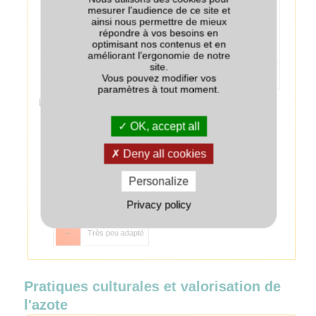
Chanvre
+
mesurer l’audience de ce site et
tardives (proches
ainsi nous permettre de mieux
du semis), pour
répondre à vos besoins en
limiter les effets
optimisant nos contenus et en
dépressifs sur le
améliorant l’ergonomie de notre
chanvre.
site.
Colza associé au couvert
--
Vous pouvez modifier vos
paramètres à tout moment.
Légende :
++
Très bien adapté
OK, accept all
+
Bien adapté
Deny all cookies
+/-
Adapté
Personalize
Privacy policy
-
Peu adapté
--
Très peu adapté
Pratiques culturales et valorisation de
l'azote