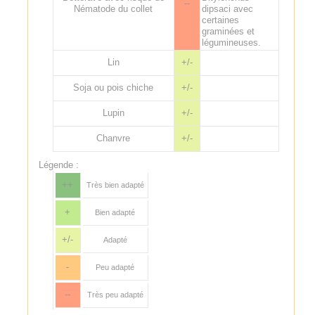
--
Nématode du collet
dipsaci avec
certaines
graminées et
légumineuses.
Lin
+/-
Soja ou pois chiche
+/-
Lupin
+/-
Chanvre
+/-
Légende :
++
Très bien adapté
+
Bien adapté
+/-
Adapté
-
Peu adapté
--
Très peu adapté