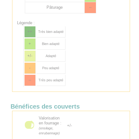
Pâturage
--
Légende :
++
Très bien adapté
+
Bien adapté
+/-
Adapté
-
Peu adapté
--
Très peu adapté
Bénéfices des couverts
Valorisation
en fourrage :
+/-
(ensilage,
enrubannage)