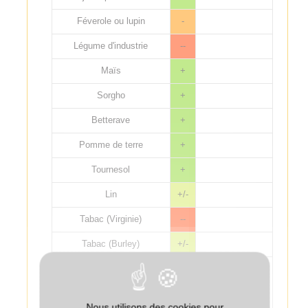
Féverole ou lupin
-
Légume d'industrie
--
Maïs
+
Sorgho
+
Betterave
+
Pomme de terre
+
Tournesol
+
Lin
+/-
Tabac (Virginie)
--
Tabac (Burley)
+/-
Quelles que
soient les
espèces de
couvert, éviter les
Nous utilisons des cookies pour
destructions