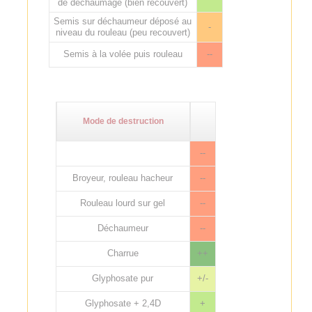
de déchaumage (bien recouvert)
Semis sur déchaumeur déposé au
-
niveau du rouleau (peu recouvert)
Semis à la volée puis rouleau
--
Mode de destruction
--
Broyeur, rouleau hacheur
--
Rouleau lourd sur gel
--
Déchaumeur
--
Charrue
++
Glyphosate pur
+/-
Glyphosate + 2,4D
+