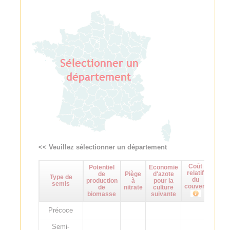
<< Veuillez sélectionner un département
Coût
Potentiel
Economie
Maît
relatif
de
Piège
d'azote
d
Type de
du
production
à
pour la
adven
semis
couvert
de
nitrate
culture
biomasse
suivante
Précoce
Semi-