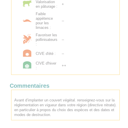
Valorisation
+
en pâturage :
Faible
appétence
--
pour les
limaces :
Favoriser les
pollinisateurs
--
:
CIVE d'été :
--
CIVE d'hiver
++
:
Commentaires
Avant d’implanter un couvert végétal. renseignez-vous sur la
réglementation en vigueur dans votre région (directive nitrate).
en particulier à propos du choix des espèces et des dates et
modes de destruction.