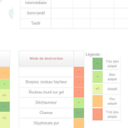
Intermédiaire
Semi-tardif
Tardif
Légende :
Mode de destruction
Très bien
++
adapté
--
-
Bien
+
adapté
Broyeur, rouleau hacheur
--
+
+/-
Adapté
Rouleau lourd sur gel
--
+/-
Peu
-
Déchaumeur
+
adapté
++
Très peu
Charrue
++
--
adapté
+/-
Glyphosate pur
-