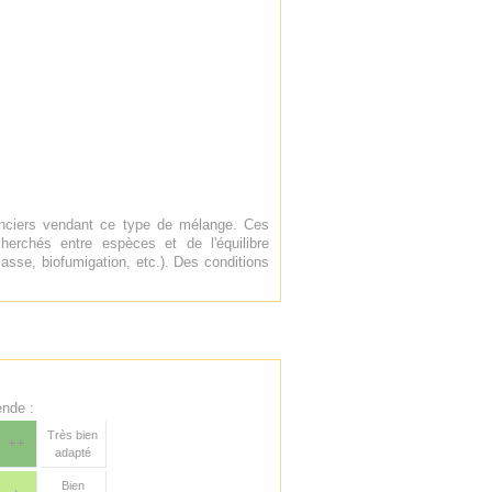
enciers vendant ce type de mélange. Ces
erchés entre espèces et de l'équilibre
asse, biofumigation, etc.). Des conditions
nde :
Très bien
++
adapté
Bien