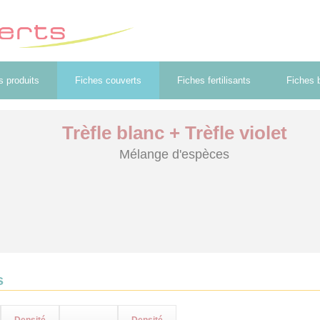
s produits
Fiches couverts
Fiches fertilisants
Fiches b
Trèfle blanc + Trèfle violet
Mélange d'espèces
s