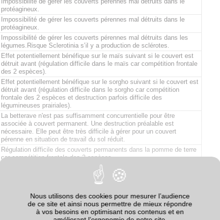
Impossibilité de gérer les couverts pérennes mal détruits dans le
protéagineux.
Impossibilité de gérer les couverts pérennes mal détruits dans le
protéagineux.
Impossibilité de gérer les couverts pérennes mal détruits dans les
légumes.Risque Sclerotinia s’il y a production de sclérotes.
Effet potentiellement bénéfique sur le maïs suivant si le couvert est
détruit avant (régulation difficile dans le maïs car compétition frontale
des 2 espèces).
Effet potentiellement bénéfique sur le sorgho suivant si le couvert est
détruit avant (régulation difficile dans le sorgho car compétition
frontale des 2 espèces et destruction parfois difficile des
légumineuses prairiales).
La betterave n'est pas suffisamment concurrentielle pour être
associée à couvert permanent. Une destruction préalable est
nécessaire. Elle peut être très difficile à gérer pour un couvert
pérenne en situation de travail du sol réduit.
Régulation difficile des couverts permanents dans la pomme de terre
car compétition frontale des 2 espèces.
Effet potentiellement bénéfique sur le tournesol suivant si le couvert
est détruit avant (régulation difficile dans le tournesol car compétition
frontale des 2 espèces).
Si le couvert permanent est mal détruit, il risque d'être très compétitif
Nous utilisons des cookies pour mesurer l’audience
sur le lin.
de ce site et ainsi nous permettre de mieux répondre
à vos besoins en optimisant nos contenus et en
améliorant l’ergonomie de notre site.