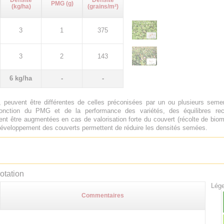
Densité
Densité
PMG (g)
(kg/ha)
(grains/m²)
3
1
375
3
2
143
6 kg/ha
-
-
 peuvent être différentes de celles préconisées par un ou plusieurs sem
onction du PMG et de la performance des variétés, des équilibres rech
nt être augmentées en cas de valorisation forte du couvert (récolte de biom
e développement des couverts permettent de réduire les densités semées.
otation
Lége
Commentaires