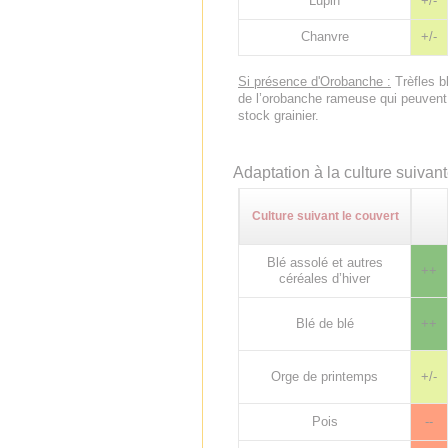
Lupin
+/-
Chanvre
+/-
Si présence d'Orobanche :
Trèfles b
de l’orobanche rameuse qui peuvent c
stock grainier.
Adaptation à la culture suivan
Culture suivant le couvert
Blé assolé et autres
++
céréales d’hiver
Blé de blé
++
Orge de printemps
+/-
Pois
--