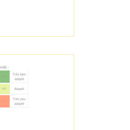
nde :
Très bien
++
adapté
+/-
Adapté
Très peu
--
adapté