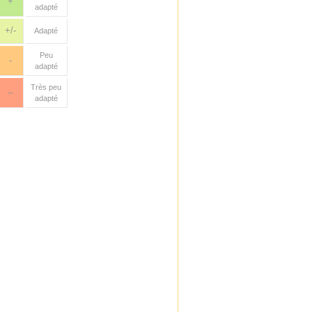
+
adapté
+/-
Adapté
Peu
-
adapté
Très peu
--
adapté