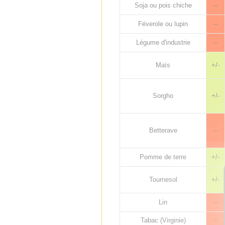
Soja ou pois chiche
--
Féverole ou lupin
--
Légume d'industrie
--
Maïs
+/-
Sorgho
+/-
Betterave
--
Pomme de terre
+/-
Tournesol
+/-
Lin
--
Tabac (Virginie)
--