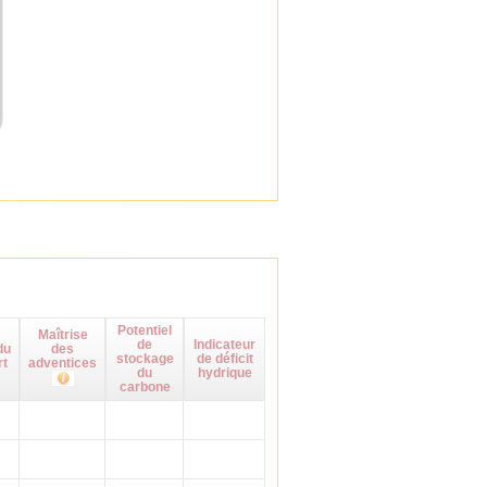
Potentiel
Maîtrise
de
Indicateur
du
des
stockage
de déficit
rt
adventices
du
hydrique
carbone