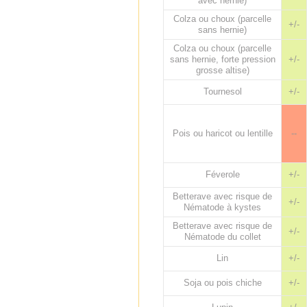
avec hernie)
Colza ou choux (parcelle
+/-
sans hernie)
Colza ou choux (parcelle
sans hernie, forte pression
+/-
grosse altise)
Tournesol
+/-
Pois ou haricot ou lentille
--
Féverole
+/-
Betterave avec risque de
+/-
Nématode à kystes
Betterave avec risque de
+/-
Nématode du collet
Lin
+/-
Soja ou pois chiche
+/-