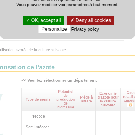
Vous pouvez modifier vos paramètres à tout moment.
Effet potentiellement bénéfique sur le chanvre suivant si le couvert
OK, accept all
Deny all cookies
est bien détruit avant (régulation difficile dans le chanvre car
compétition frontale des 2 espèces).
Personalize
Privacy policy
tilisation azotée de la culture suivante
orisation de l'azote
<< Veuillez sélectionner un département
Potentiel
Coût
Economie
de
relatif 
Piège à
d'azote pour
Type de semis
production
couve
nitrate
la culture
de
suivante
biomasse
Précoce
Semi-précoce