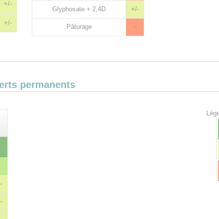
+/-
Glyphosate + 2,4D
+/-
+/-
Pâturage
--
verts permanents
Lége
+
-
-
-