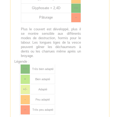
Glyphosate + 2,4D
++
Pâturage
--
Plus le couvert est développé, plus il
se montre sensible aux différents
modes de destruction, hormis pour le
labour. Les longues tiges de la vesce
peuvent gêner les déchaumeurs à
dents ou les charrues même après un
broyage.
Légende :
++
Très bien adapté
+
Bien adapté
+/-
Adapté
-
Peu adapté
--
Très peu adapté