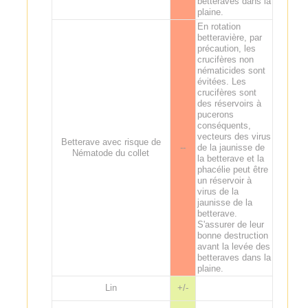
betteraves dans la
plaine.
En rotation
betteravière, par
précaution, les
crucifères non
nématicides sont
évitées. Les
crucifères sont
des réservoirs à
pucerons
conséquents,
vecteurs des virus
Betterave avec risque de
--
de la jaunisse de
Nématode du collet
la betterave et la
phacélie peut être
un réservoir à
virus de la
jaunisse de la
betterave.
S'assurer de leur
bonne destruction
avant la levée des
betteraves dans la
plaine.
Lin
+/-