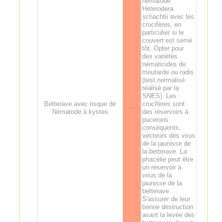
nématode
Heterodera
schachtii avec les
crucifères, en
particulier si le
couvert est semé
tôt. Opter pour
des variétés
nématicides de
moutarde ou radis
(test normalisé
réalisé par la
SNES). Les
Betterave avec risque de
crucifères sont
--
Nématode à kystes
des réservoirs à
pucerons
conséquents,
vecteurs des virus
de la jaunisse de
la betterave. La
phacélie peut être
un réservoir à
virus de la
jaunisse de la
betterave.
S'assurer de leur
bonne destruction
avant la levée des