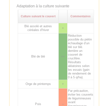
Adaptation à la culture suivante
Culture suivant le couvert
Commentaires
Blé assolé et autres
+
céréales d’hiver
Réduction
possible du piétin
échaudage d’un
blé sur blé.
derrière un
couvert de
Blé de blé
++
crucifère.
Résultats
aléatoires selon
les essais (gain
de rendement de
0 à 5 q/ha).
Orge de printemps
+
Par précaution,
éviter les couverts
de légumineuses
avant
Pois
--
légumineuses,