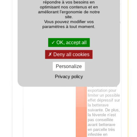
répondre à vos besoins en
optimisant nos contenus et en
Risque
améliorant l’ergonomie de notre
d’amplification
site.
des populations
Vous pouvez modifier vos
de nématode de la
paramètres à tout moment.
betterave
(Heterodera
schachtii), en
particulier si le
OK, accept all
couvert est semé
tôt. Risque
Deny all cookies
d’amplification
des populations
du nématode
Personalize
Ditylenchus
Betterave
--
dipsaci. Eviter
Privacy policy
une destruction
trop tardive sans
exportation pour
limiter un possible
effet dépressif sur
la betterave
suivante. De plus,
la féverole n’est
pas conseillée
avant betterave
en parcelle très
infestée en