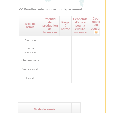
<< Veuillez sélectionner un département
Coût
Potentiel
Economie
Maît
relatif
de
Piège
d'azote
d
Type de
du
production
à
pour la
adven
semis
couvert
de
nitrate
culture
biomasse
suivante
Précoce
Semi-
précoce
Intermédiaire
Semi-tardif
Tardif
Mode de semis