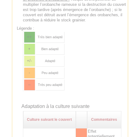
multiplier l’orobanche rameuse si la destruction du couvert
est trop tardive (après émergence de l’orobanche) ; si le
couvert est détruit avant l’émergence des orobanches, il
contribue à réduire le stock grainier.
Légende :
++
Très bien adapté
+
Bien adapté
+/-
Adapté
-
Peu adapté
--
Très peu adapté
Adaptation à la culture suivante
Culture suivant le couvert
Commentaires
Effet
potentiellement