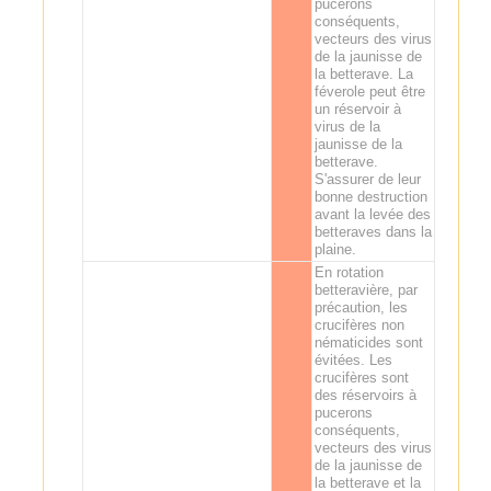
pucerons
conséquents,
vecteurs des virus
de la jaunisse de
la betterave. La
féverole peut être
un réservoir à
virus de la
jaunisse de la
betterave.
S'assurer de leur
bonne destruction
avant la levée des
betteraves dans la
plaine.
En rotation
betteravière, par
précaution, les
crucifères non
nématicides sont
évitées. Les
crucifères sont
des réservoirs à
pucerons
conséquents,
vecteurs des virus
de la jaunisse de
la betterave et la