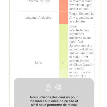
Féverole ou lupin
--
de féverole avant
féverole ou lupin,
surtout en pure.
Risque Sclerotinia
Légume d'industrie
--
s’il y a production
de sclérotes.
L’effet
potentiellement
négatif des
crucifères avant
maïs n’est
observé que si le
couvert est détruit
tardivement (mars
ou avril). Effet
potentiellement
Maïs
+/-
bénéfique (azote)
sur le maïs
suivant. Il a été
observé plus
d'attaques de
mouches du
semis sur maïs
derrière des
couverts incluant
Nous utilisons des cookies pour
de la féverole.
mesurer l’audience de ce site et
ainsi nous permettre de mieux
Sorgho
+