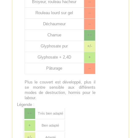
Broyeur, rouleau hacheur
--
Rouleau lourd sur gel
--
Déchaumeur
--
Charrue
++
Glyphosate pur
+/-
Glyphosate + 2,4D
+
Pâturage
--
Plus le couvert est développé, plus il
se montre sensible aux différents
modes de destruction, hormis pour le
labour.
Légende :
++
Très bien adapté
+
Bien adapté
+/-
Adapté