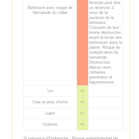
féverole peut être
Betterave avec risque de
un réservoir à
--
Nématode du collet
virus de la
jaunisse de la
betterave.
S'assurer de leur
bonne destruction
avant la levée des
betteraves dans la
plaine. Risque de
multiplication du
nématode
Ditylenchus
dipsaci avec
certaines
graminées et
légumineuses.
Lin
+/-
Soja ou pois chiche
+/-
Lupin
+/-
Chanvre
+/-
Si présence d'Orobanche :
Risque avéré/potentiel de