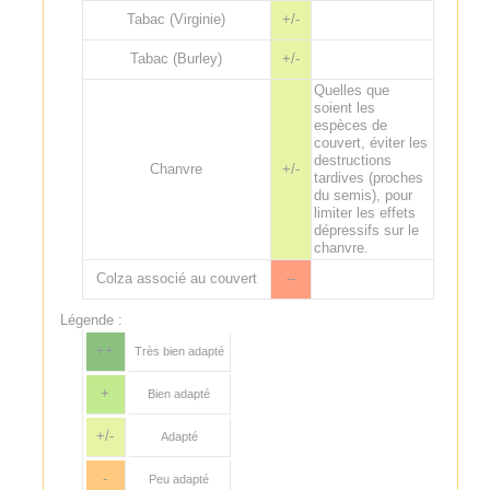
Tabac (Virginie)
+/-
Tabac (Burley)
+/-
Quelles que
soient les
espèces de
couvert, éviter les
destructions
Chanvre
+/-
tardives (proches
du semis), pour
limiter les effets
dépressifs sur le
chanvre.
Colza associé au couvert
--
Légende :
++
Très bien adapté
+
Bien adapté
+/-
Adapté
-
Peu adapté