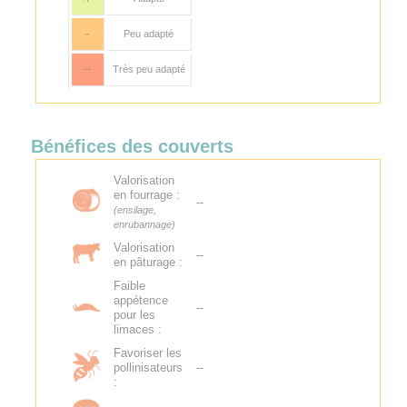
-
Peu adapté
--
Très peu adapté
Bénéfices des couverts
Valorisation
en fourrage :
--
(ensilage,
enrubannage)
Valorisation
--
en pâturage :
Faible
appétence
--
pour les
limaces :
Favoriser les
pollinisateurs
--
: