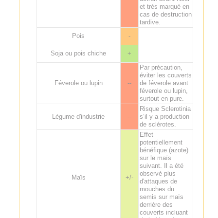
et très marqué en
cas de destruction
tardive.
Pois
-
Soja ou pois chiche
+
Par précaution,
éviter les couverts
Féverole ou lupin
--
de féverole avant
féverole ou lupin,
surtout en pure.
Risque Sclerotinia
Légume d'industrie
--
s’il y a production
de sclérotes.
Effet
potentiellement
bénéfique (azote)
sur le maïs
suivant. Il a été
observé plus
Maïs
+/-
d'attaques de
mouches du
semis sur maïs
derrière des
couverts incluant