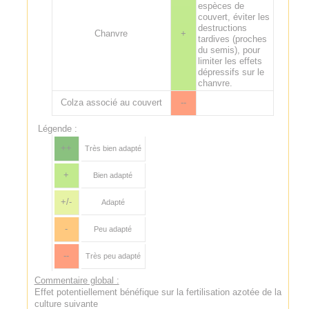
espèces de
couvert, éviter les
destructions
Chanvre
+
tardives (proches
du semis), pour
limiter les effets
dépressifs sur le
chanvre.
Colza associé au couvert
--
Légende :
++
Très bien adapté
+
Bien adapté
+/-
Adapté
-
Peu adapté
--
Très peu adapté
Commentaire global :
Effet potentiellement bénéfique sur la fertilisation azotée de la
culture suivante