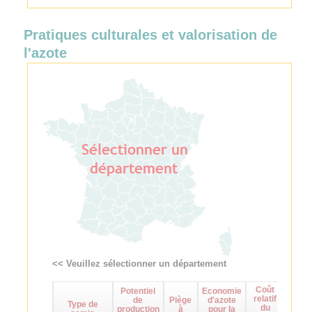
Pratiques culturales et valorisation de
l'azote
<< Veuillez sélectionner un département
Coût
Potentiel
Economie
Maît
relatif
de
Piège
d'azote
d
Type de
du
production
à
pour la
adven