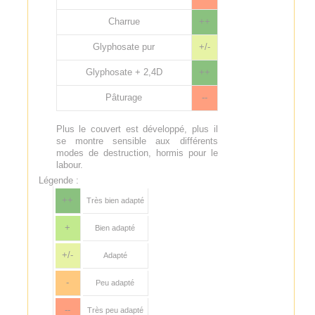
Charrue
++
Glyphosate pur
+/-
Glyphosate + 2,4D
++
Pâturage
--
Plus le couvert est développé, plus il
se montre sensible aux différents
modes de destruction, hormis pour le
labour.
Légende :
++
Très bien adapté
+
Bien adapté
+/-
Adapté
-
Peu adapté
--
Très peu adapté