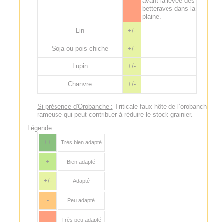
avant la levée des
betteraves dans la
plaine.
Lin
+/-
Soja ou pois chiche
+/-
Lupin
+/-
Chanvre
+/-
Si présence d'Orobanche :
Triticale faux hôte de l’orobanche
rameuse qui peut contribuer à réduire le stock grainier.
Légende :
++
Très bien adapté
+
Bien adapté
+/-
Adapté
-
Peu adapté
--
Très peu adapté