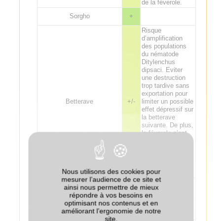
de la féverole.
Sorgho
+
Risque
d’amplification
des populations
du nématode
Ditylenchus
dipsaci. Eviter
une destruction
trop tardive sans
exportation pour
Betterave
+/-
limiter un possible
effet dépressif sur
la betterave
suivante. De plus,
la féverole n’est
pas conseillée
avant betterave
en parcelle très
infestée en
Nous utilisons des cookies pour
rhizoctone brun.
mesurer l’audience de ce site et
Effet
ainsi nous permettre de mieux
potentiellement
répondre à vos besoins en
Pomme de terre
+
bénéfique sur la
optimisant nos contenus et en
fertilisation de la
améliorant l’ergonomie de notre
pomme de terre.
site.