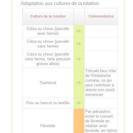
Adaptation aux cultures de la rotation
Culture de la rotation
Commentaires
Colza ou choux (parcelle
+/-
avec hernie)
Colza ou choux (parcelle
+/-
sans hernie)
Colza ou choux (parcelle
sans hernie, forte pression
+/-
grosse altise)
Triticale faux hôte
de l'Orobanche
cumana, ce qui
Tournesol
+/-
peut contribuer à
réduire son stock
semencier.
Pois ou haricot ou lentille
+/-
Par précaution,
éviter le couvert
de féverole en
Féverole
-
rotation avec
féverole, en raison