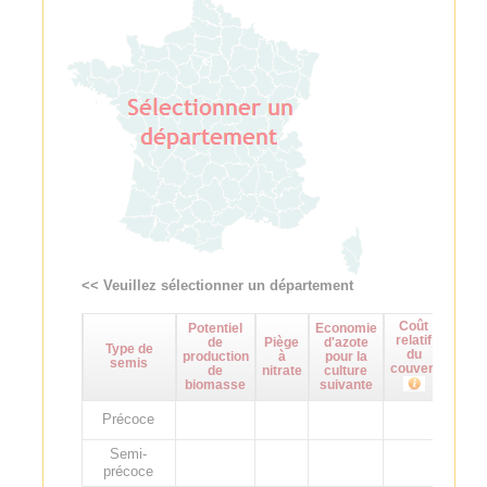
<< Veuillez sélectionner un département
Coût
Potentiel
Economie
Maît
relatif
de
Piège
d'azote
d
Type de
du
production
à
pour la
adven
semis
couvert
de
nitrate
culture
biomasse
suivante
Précoce
Semi-
précoce