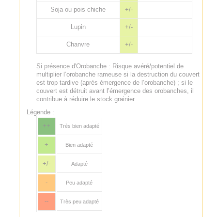
Soja ou pois chiche
+/-
Lupin
+/-
Chanvre
+/-
Si présence d'Orobanche :
Risque avéré/potentiel de
multiplier l’orobanche rameuse si la destruction du couvert
est trop tardive (après émergence de l’orobanche) ; si le
couvert est détruit avant l’émergence des orobanches, il
contribue à réduire le stock grainier.
Légende :
++
Très bien adapté
+
Bien adapté
+/-
Adapté
-
Peu adapté
--
Très peu adapté