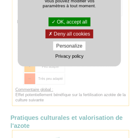
Vous pouvez modifier vos
Colza associé au couvert
++
au colza :
paramètres à tout moment.
fourniture d'azote
au printemps.
OK, accept all
Légende :
++
Très bien adapté
Deny all cookies
+
Bien adapté
Personalize
+/-
Adapté
Privacy policy
-
Peu adapté
--
Très peu adapté
Commentaire global :
Effet potentiellement bénéfique sur la fertilisation azotée de la
culture suivante
Pratiques culturales et valorisation de
l'azote