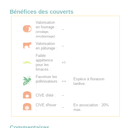
Bénéfices des couverts
Valorisation
en fourrage :
--
(ensilage,
enrubannage)
Valorisation
--
en pâturage :
Faible
appétence
+/-
pour les
limaces :
Favoriser les
Espèce à floraison
pollinisateurs
++
tardive.
:
CIVE d'été :
--
CIVE d'hiver
En association : 20%
--
:
max.
Commentaires