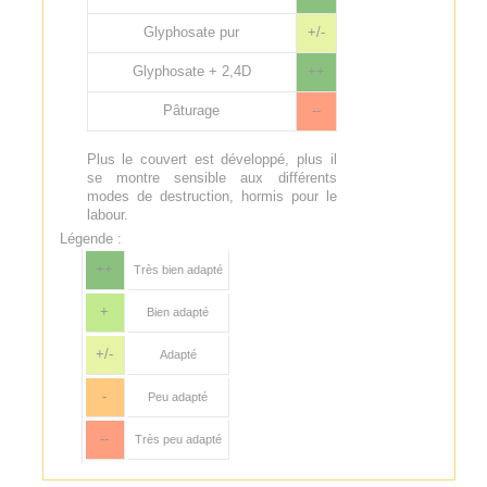
Glyphosate pur
+/-
Glyphosate + 2,4D
++
Pâturage
--
Plus le couvert est développé, plus il
se montre sensible aux différents
modes de destruction, hormis pour le
labour.
Légende :
++
Très bien adapté
+
Bien adapté
+/-
Adapté
-
Peu adapté
--
Très peu adapté