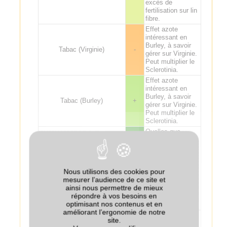
excès de
fertilisation sur lin
fibre.
Effet azote
intéressant en
Burley, à savoir
Tabac (Virginie)
-
gérer sur Virginie.
Peut multiplier le
Sclerotinia.
Effet azote
intéressant en
Burley, à savoir
Tabac (Burley)
+
gérer sur Virginie.
Peut multiplier le
Sclerotinia.
Quelles que
soient les
espèces de
couvert, éviter les
destructions
Chanvre
++
Nous utilisons des cookies pour
tardives (proches
mesurer l’audience de ce site et
du semis), pour
ainsi nous permettre de mieux
limiter les effets
répondre à vos besoins en
dépressifs sur le
optimisant nos contenus et en
chanvre.
améliorant l’ergonomie de notre
Intérêt de la
site.
gesse associée