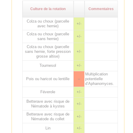
Culture de la rotation
Commentaires
Colza ou choux (parcelle
+/-
avec hernie)
Colza ou choux (parcelle
+/-
sans hernie)
Colza ou choux (parcelle
sans hernie, forte pression
+/-
grosse altise)
Tournesol
+/-
Multiplication
Pois ou haricot ou lentille
--
potentielle
d’Aphanomyces.
Féverole
+/-
Betterave avec risque de
+/-
Nématode à kystes
Betterave avec risque de
+/-
Nématode du collet
Lin
+/-