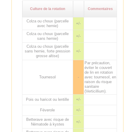
Culture de la rotation
Commentaires
Colza ou choux (parcelle
+/-
avec hernie)
Colza ou choux (parcelle
+/-
sans hernie)
Colza ou choux (parcelle
sans hernie, forte pression
+/-
grosse altise)
Par précaution,
éviter le couvert
de lin en rotation
Tournesol
-
avec tournesol, en
raison du risque
sanitaire
(Verticillium).
Pois ou haricot ou lentille
+/-
Féverole
+/-
Betterave avec risque de
+/-
Nématode à kystes