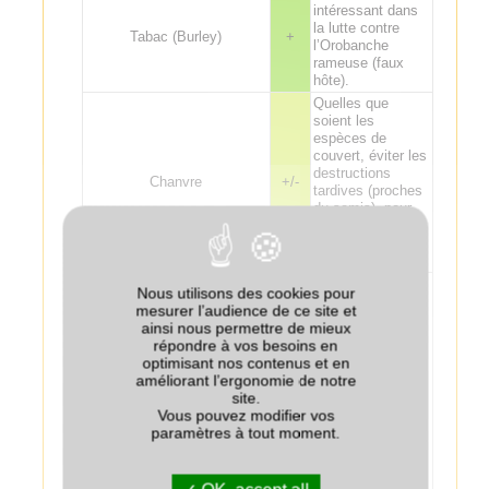
intéressant dans
la lutte contre
Tabac (Burley)
+
l’Orobanche
rameuse (faux
hôte).
Quelles que
soient les
espèces de
couvert, éviter les
destructions
Chanvre
+/-
tardives (proches
du semis), pour
limiter les effets
dépressifs sur le
chanvre.
Les espèces non
Nous utilisons des cookies pour
légumineuses
mesurer l’audience de ce site et
sont à éviter ou à
ainsi nous permettre de mieux
intégrer en
répondre à vos besoins en
mélange à faible
optimisant nos contenus et en
densité car leur
améliorant l’ergonomie de notre
Colza associé au couvert
+/-
croissance se fait
site.
au détriment du
Vous pouvez modifier vos
colza. Le lin
paramètres à tout moment.
associé au colza
n'a pas d'effet
piège vis-à-vis