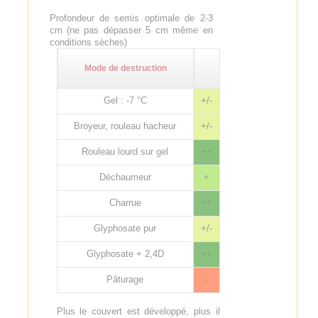
Profondeur de semis optimale de 2-3
cm (ne pas dépasser 5 cm même en
conditions sèches)
Mode de destruction
Gel : -7 °C
+/-
Broyeur, rouleau hacheur
+/-
Rouleau lourd sur gel
++
Déchaumeur
+
Charrue
++
Glyphosate pur
+/-
Glyphosate + 2,4D
++
Pâturage
--
Plus le couvert est développé, plus il