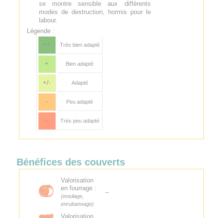
se montre sensible aux différents
modes de destruction, hormis pour le
labour.
Légende :
++
Très bien adapté
+
Bien adapté
+/-
Adapté
-
Peu adapté
--
Très peu adapté
Bénéfices des couverts
Valorisation
en fourrage :
--
(ensilage,
enrubannage)
Valorisation