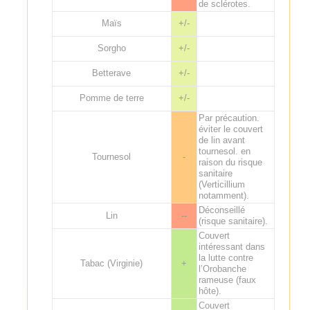
de sclérotes.
Maïs
+/-
Sorgho
+/-
Betterave
+/-
Pomme de terre
+/-
Par précaution.
éviter le couvert
de lin avant
tournesol. en
Tournesol
-
raison du risque
sanitaire
(Verticillium
notamment).
Déconseillé
Lin
--
(risque sanitaire).
Couvert
intéressant dans
la lutte contre
Tabac (Virginie)
+
l’Orobanche
rameuse (faux
hôte).
Couvert