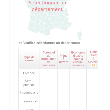
<< Veuillez sélectionner un département
Coût
Potentiel
Economie
Maît
relatif
de
Piège
d'azote
d
Type de
du
production
à
pour la
adven
semis
couvert
de
nitrate
culture
biomasse
suivante
Précoce
Semi-
précoce
Intermédiaire
Semi-tardif