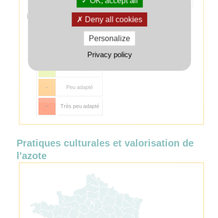
OK, accept all
des altises.
Légende :
Deny all cookies
++
Très bien adapté
Personalize
+
Bien adapté
Privacy policy
+/-
Adapté
-
Peu adapté
--
Très peu adapté
Pratiques culturales et valorisation de
l'azote