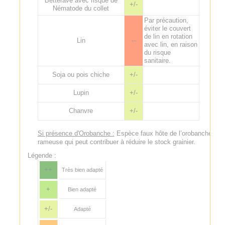
Betterave avec risque de
+/-
Nématode du collet
Par précaution,
éviter le couvert
de lin en rotation
Lin
--
avec lin, en raison
du risque
sanitaire.
Soja ou pois chiche
+/-
Lupin
+/-
Chanvre
+/-
Si présence d'Orobanche :
Espèce faux hôte de l’orobanche
rameuse qui peut contribuer à réduire le stock grainier.
Légende :
++
Très bien adapté
+
Bien adapté
+/-
Adapté