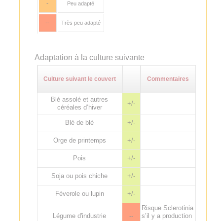
-
Peu adapté
--
Très peu adapté
Adaptation à la culture suivante
Culture suivant le couvert
Commentaires
Blé assolé et autres
+/-
céréales d’hiver
Blé de blé
+/-
Orge de printemps
+/-
Pois
+/-
Soja ou pois chiche
+/-
Féverole ou lupin
+/-
Risque Sclerotinia
Légume d'industrie
--
s’il y a production