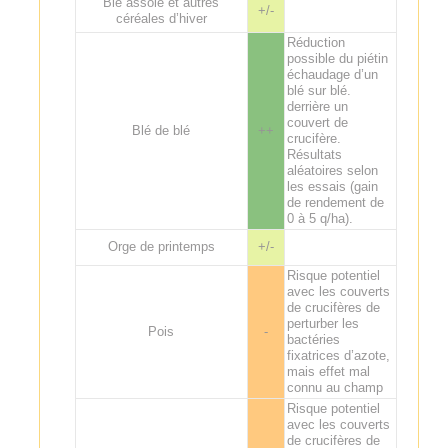
Blé assolé et autres
+/-
céréales d’hiver
Réduction
possible du piétin
échaudage d’un
blé sur blé.
derrière un
couvert de
Blé de blé
++
crucifère.
Résultats
aléatoires selon
les essais (gain
de rendement de
0 à 5 q/ha).
Orge de printemps
+/-
Risque potentiel
avec les couverts
de crucifères de
perturber les
Pois
-
bactéries
fixatrices d’azote,
mais effet mal
connu au champ
Risque potentiel
avec les couverts
de crucifères de