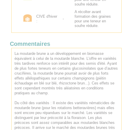
soufre réduite.
A récolter avant
CIVE d'hiver
formation des graines
-
:
pour une teneur en
soufre réduite.
Commentaires
La moutarde brune a un développement en biomasse
équivalent à celui de la moutarde blanche. L'offre en variétés
très tardives renforce son intérêt pour des semis d'été. Ayant
de plus fortes teneurs en certains glucosinolates que d’autres
crucifères, la moutarde brune pourrait avoir de plus forts
effets allélopathiques sur certains champignons (piétin
échaudage en blé sur blé, rhizoctone brun...). Ces effets se
sont cependant montrés très aléatoires en conditions
pratiques au champ.
Du côté des variétés : Il existe des variétés nématicides de
moutarde brune (pour les rotations betteravières) mais elles
sont encore peu répandues sur le marché. Les variétés se
distinguent par leur précocité à la floraison. Les plus
précoces sont assez comparables aux moutardes blanches
précoces. Il arrive sur le marché des moutardes brunes très