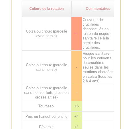
Culture de la rotation
Commentaires
Couverts de
crucifères
déconseillés en
Colza ou choux (parcelle
--
raison du risque
avec hernie)
sanitaire lié à la
hernie des
crucifères.
Risque sanitaire
pour les couverts
de crucifères
Colza ou choux (parcelle
-
seules dans les
sans hernie)
rotations chargées
en colza (tous les
2 à 4 ans).
Colza ou choux (parcelle
sans hernie, forte pression
-
grosse altise)
Tournesol
+/-
Pois ou haricot ou lentille
+/-
Féverole
+/-