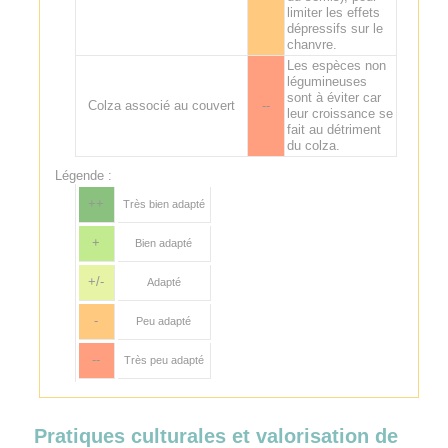
limiter les effets
dépressifs sur le
chanvre.
Les espèces non
légumineuses
sont à éviter car
Colza associé au couvert
--
leur croissance se
fait au détriment
du colza.
Légende :
++
Très bien adapté
+
Bien adapté
+/-
Adapté
-
Peu adapté
--
Très peu adapté
Pratiques culturales et valorisation de