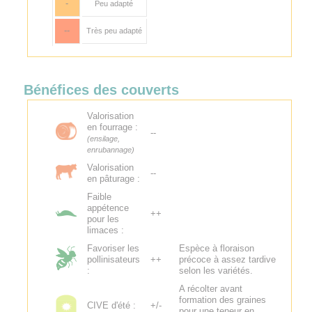
-
Peu adapté
--
Très peu adapté
Bénéfices des couverts
Valorisation
en fourrage :
--
(ensilage,
enrubannage)
Valorisation
--
en pâturage :
Faible
appétence
++
pour les
limaces :
Favoriser les
Espèce à floraison
pollinisateurs
++
précoce à assez tardive
:
selon les variétés.
A récolter avant
formation des graines
CIVE d'été :
+/-
pour une teneur en