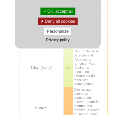
précoce
conseillée.
OK, accept all
Peut multiplier le
Sclerotinia et
Deny all cookies
l’Orobanche
rameuse. Peut
Tabac (Virginie)
+/-
réduire les
Personalize
populations de
nématodes du
Privacy policy
tabac par
biofumigation.
Peut multiplier le
Sclerotinia et
l’Orobanche
rameuse. Peut
Tabac (Burley)
+/-
réduire les
populations de
nématodes du
tabac par
biofumigation.
Quelles que
soient les
espèces de
couvert, éviter les
destructions
Chanvre
-
tardives (proches
du semis), pour