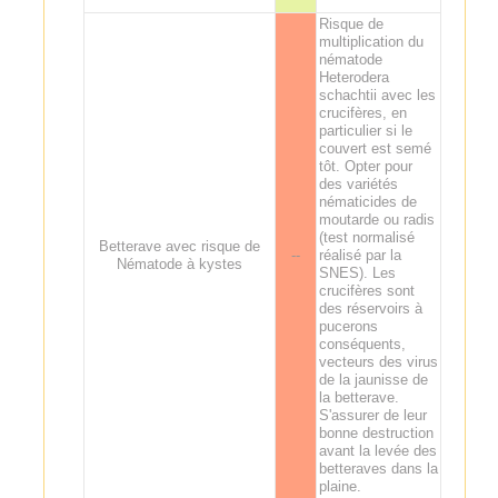
Risque de
multiplication du
nématode
Heterodera
schachtii avec les
crucifères, en
particulier si le
couvert est semé
tôt. Opter pour
des variétés
nématicides de
moutarde ou radis
(test normalisé
Betterave avec risque de
--
réalisé par la
Nématode à kystes
SNES). Les
crucifères sont
des réservoirs à
pucerons
conséquents,
vecteurs des virus
de la jaunisse de
la betterave.
S'assurer de leur
bonne destruction
avant la levée des
betteraves dans la
plaine.