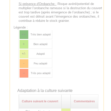
Si présence d'Orobanche :
Risque avéré/potentiel de
multiplier l’orobanche rameuse si la destruction du couvert
est trop tardive (après émergence de l’orobanche) ; si le
couvert est détruit avant l’émergence des orobanches, il
contribue à réduire le stock grainier.
Légende :
++
Très bien adapté
+
Bien adapté
+/-
Adapté
-
Peu adapté
--
Très peu adapté
Adaptation à la culture suivante
Culture suivant le couvert
Commentaires