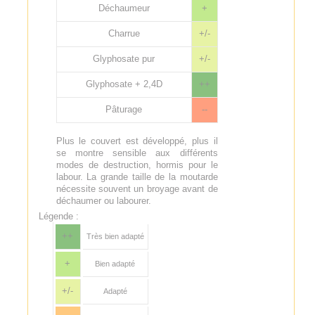
Déchaumeur
+
Charrue
+/-
Glyphosate pur
+/-
Glyphosate + 2,4D
++
Pâturage
--
Plus le couvert est développé, plus il
se montre sensible aux différents
modes de destruction, hormis pour le
labour. La grande taille de la moutarde
nécessite souvent un broyage avant de
déchaumer ou labourer.
Légende :
++
Très bien adapté
+
Bien adapté
+/-
Adapté