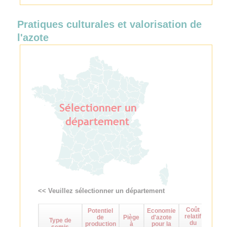
Pratiques culturales et valorisation de
l'azote
<< Veuillez sélectionner un département
Coût
Potentiel
Economie
Maît
relatif
de
Piège
d'azote
d
Type de
du
production
à
pour la
adven
semis