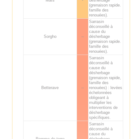
Maïs
-
désherbage
(grenaison rapide.
famille des
renouées).
Sarrasin
déconseillé à
cause du
Sorgho
--
désherbage
(grenaison rapide.
famille des
renouées).
Sarrasin
déconseillé à
cause du
désherbage
(grenaison rapide,
famille des
Betterave
--
renouées) : levées
échelonnées
obligeant à
multiplier les
interventions de
désherbage
spécifiques.
Sarrasin
déconseillé à
cause du
Pomme de terre
--
désherbage