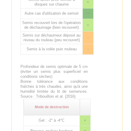
+
disques sur chaume
Autre cas d'utilisation de semoir
++
Semis recouvert lors de l'opération
+
de déchaumage (bien recouvert)
Semis sur déchaumeur déposé au
-
niveau du rouleau (peu recouvert)
Semis à la volée puis rouleau
-
Profondeur de semis optimale de 5 cm
(éviter un semis plus superficiel en
conditions sèches)
Bonne tolérance aux conditions
fraîches à très chaudes, ainsi qu'à une
humidité limitée du lit de semences.
Source : Tribouillois et al. (2016)
Mode de destruction
Gel : -2° à -4°C
+
Broyeur, rouleau hacheur
+