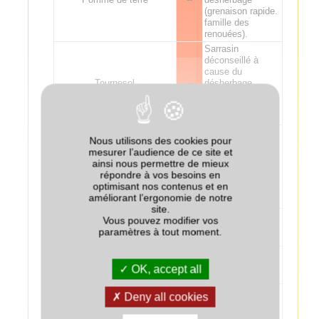
(grenaison rapide.
famille des
renouées).
Sarrasin
déconseillé à
cause du
Tournesol
--
désherbage
(grenaison rapide.
famille des
renouées).
Sarrasin
Nous utilisons des cookies pour
déconseillé à
mesurer l’audience de ce site et
cause du
ainsi nous permettre de mieux
Lin
--
désherbage
répondre à vos besoins en
(grenaison rapide.
optimisant nos contenus et en
famille des
améliorant l’ergonomie de notre
renouées).
site.
Risque pour le
Vous pouvez modifier vos
Tabac (Virginie)
-
désherbage du
paramètres à tout moment.
tabac.
Risque pour le
Tabac (Burley)
-
désherbage du
OK, accept all
tabac.
Risque de relevée
Deny all cookies
Chanvre
--
de sarrasin dans
le chanvre