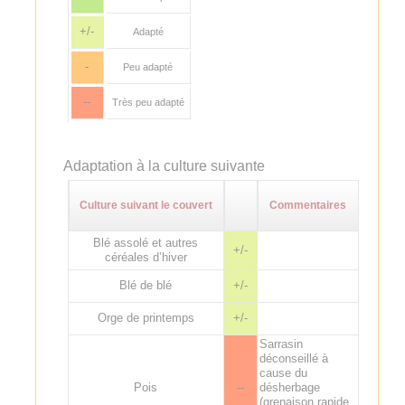
+/-
Adapté
-
Peu adapté
--
Très peu adapté
Adaptation à la culture suivante
Culture suivant le couvert
Commentaires
Blé assolé et autres
+/-
céréales d’hiver
Blé de blé
+/-
Orge de printemps
+/-
Sarrasin
déconseillé à
cause du
Pois
--
désherbage
(grenaison rapide,