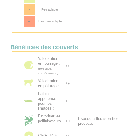
-
Peu adapté
--
Très peu adapté
Bénéfices des couverts
Valorisation
en fourrage :
+/-
(ensilage,
enrubannage)
Valorisation
+/-
en pâturage :
Faible
appétence
+
pour les
limaces :
Favoriser les
Espèce à floraison très
pollinisateurs
++
précoce.
:
CIVE d'été :
+/-