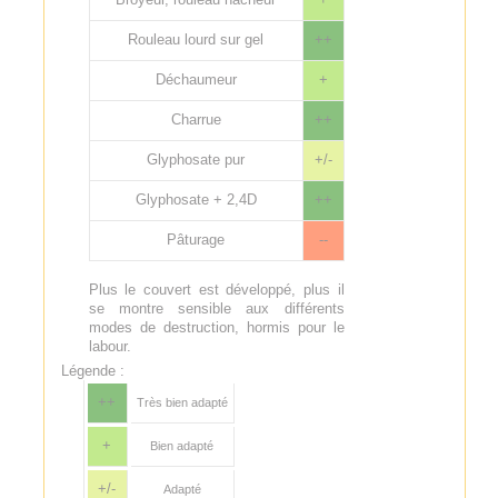
Rouleau lourd sur gel
++
Déchaumeur
+
Charrue
++
Glyphosate pur
+/-
Glyphosate + 2,4D
++
Pâturage
--
Plus le couvert est développé, plus il
se montre sensible aux différents
modes de destruction, hormis pour le
labour.
Légende :
++
Très bien adapté
+
Bien adapté
+/-
Adapté