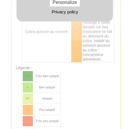
Personalize
Les espèces non
légumineuses
Privacy policy
sont à éviter ou à
intégrer en
mélange à faible
densité car leur
Colza associé au couvert
-
croissance se fait
au détriment du
colza. Intérêt du
sarrasin associé
au colza :
concurrence
adventices.
Légende :
++
Très bien adapté
+
Bien adapté
+/-
Adapté
-
Peu adapté
--
Très peu adapté