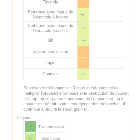
Féverole
-
Betterave avec risque de
+/-
Nématode à kystes
Betterave avec risque de
+/-
Nématode du collet
Lin
+/-
Soja ou pois chiche
-
Lupin
-
Chanvre
+/-
Si présence d'Orobanche :
Risque avéré/potentiel de
multiplier l’orobanche rameuse si la destruction du couvert
est trop tardive (après émergence de l’orobanche) ; si le
couvert est détruit avant l’émergence des orobanches, il
contribue à réduire le stock grainier.
Légende :
++
Très bien adapté
+
Bien adapté