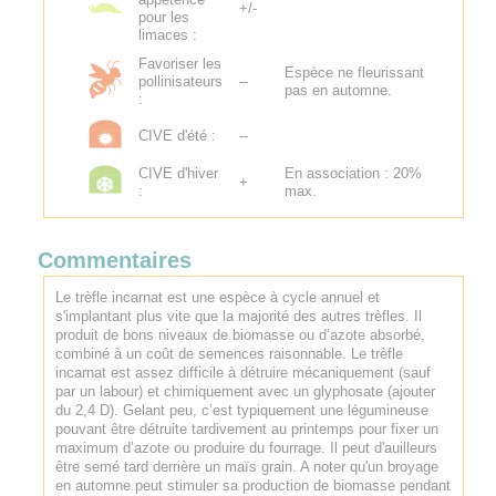
+/-
pour les
limaces :
Favoriser les
Espèce ne fleurissant
pollinisateurs
--
pas en automne.
:
CIVE d'été :
--
CIVE d'hiver
En association : 20%
+
:
max.
Commentaires
Le trèfle incarnat est une espèce à cycle annuel et
s'implantant plus vite que la majorité des autres trèfles. Il
produit de bons niveaux de biomasse ou d’azote absorbé,
combiné à un coût de semences raisonnable. Le trèfle
incarnat est assez difficile à détruire mécaniquement (sauf
par un labour) et chimiquement avec un glyphosate (ajouter
du 2,4 D). Gelant peu, c’est typiquement une légumineuse
pouvant être détruite tardivement au printemps pour fixer un
maximum d’azote ou produire du fourrage. Il peut d'auilleurs
être semé tard derrière un maïs grain. A noter qu'un broyage
en automne peut stimuler sa production de biomasse pendant