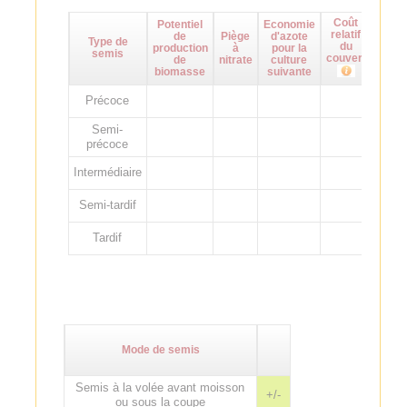
Coût
Potentiel
Economie
Maît
relatif
de
Piège
d'azote
d
Type de
du
production
à
pour la
adven
semis
couvert
de
nitrate
culture
biomasse
suivante
Précoce
Semi-
précoce
Intermédiaire
Semi-tardif
Tardif
Mode de semis
Semis à la volée avant moisson
+/-
ou sous la coupe