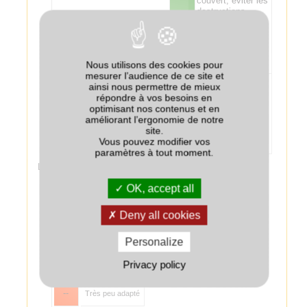
couvert, éviter les
destructions
Chanvre
++
tardives (proches
du semis), pour
limiter les effets
dépressifs sur le
Nous utilisons des cookies pour
chanvre.
mesurer l’audience de ce site et
Trèfle annuel
ainsi nous permettre de mieux
déconseillé en
répondre à vos besoins en
association avec
optimisant nos contenus et en
Colza associé au couvert
--
le colza car non
améliorant l’ergonomie de notre
gélif et pouvant
site.
être envahissant
Vous pouvez modifier vos
au printemps.
paramètres à tout moment.
Légende :
++
Très bien adapté
OK, accept all
+
Bien adapté
Deny all cookies
+/-
Adapté
Personalize
Privacy policy
-
Peu adapté
--
Très peu adapté