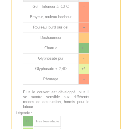
Gel : Inférieur à -13°C
--
Broyeur, rouleau hacheur
--
Rouleau lourd sur gel
--
Déchaumeur
-
Charrue
++
Glyphosate pur
-
Glyphosate + 2,4D
+/-
Pâturage
--
Plus le couvert est développé, plus il
se montre sensible aux différents
modes de destruction, hormis pour le
labour.
Légende :
++
Très bien adapté