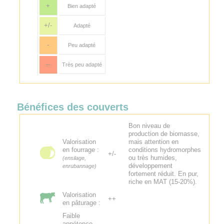
+
Bien adapté
+/-
Adapté
-
Peu adapté
--
Très peu adapté
Bénéfices des couverts
Bon niveau de
production de biomasse,
Valorisation
mais attention en
en fourrage :
conditions hydromorphes
+/-
ou très humides,
(ensilage,
développement
enrubannage)
fortement réduit. En pur,
riche en MAT (15-20%).
Valorisation
++
en pâturage :
Faible
appétence