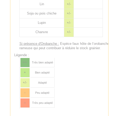
Lin
+/-
Soja ou pois chiche
+/-
Lupin
+/-
Chanvre
+/-
Si présence d'Orobanche :
Espèce faux hôte de l’orobanche
rameuse qui peut contribuer à réduire le stock grainier.
Légende :
++
Très bien adapté
+
Bien adapté
+/-
Adapté
-
Peu adapté
--
Très peu adapté