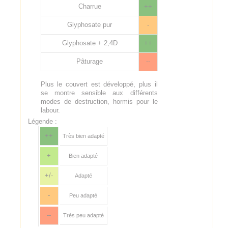
Charrue
++
Glyphosate pur
-
Glyphosate + 2,4D
++
Pâturage
--
Plus le couvert est développé, plus il
se montre sensible aux différents
modes de destruction, hormis pour le
labour.
Légende :
++
Très bien adapté
+
Bien adapté
+/-
Adapté
-
Peu adapté
--
Très peu adapté