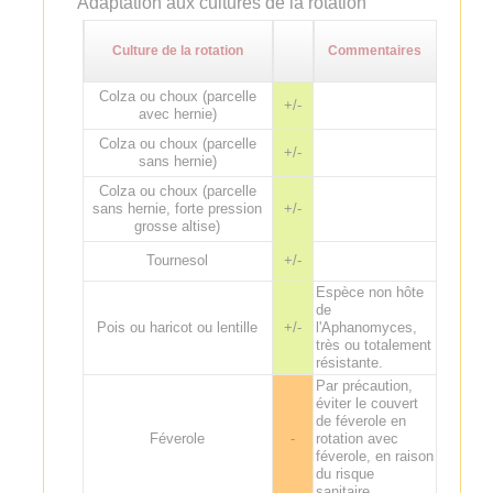
Adaptation aux cultures de la rotation
Culture de la rotation
Commentaires
Colza ou choux (parcelle
+/-
avec hernie)
Colza ou choux (parcelle
+/-
sans hernie)
Colza ou choux (parcelle
sans hernie, forte pression
+/-
grosse altise)
Tournesol
+/-
Espèce non hôte
de
Pois ou haricot ou lentille
+/-
l'Aphanomyces,
très ou totalement
résistante.
Par précaution,
éviter le couvert
de féverole en
Féverole
-
rotation avec
féverole, en raison
du risque
sanitaire.