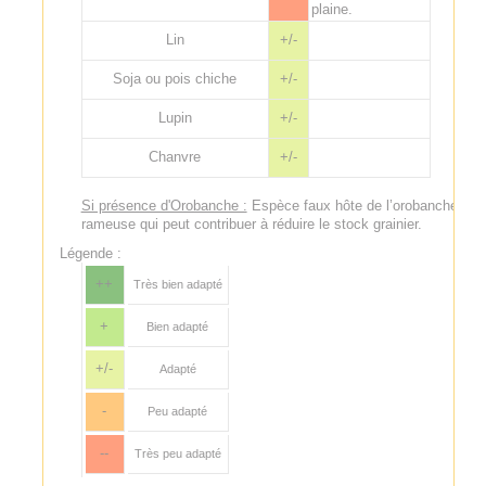
plaine.
Lin
+/-
Soja ou pois chiche
+/-
Lupin
+/-
Chanvre
+/-
Si présence d'Orobanche :
Espèce faux hôte de l’orobanche
rameuse qui peut contribuer à réduire le stock grainier.
Légende :
++
Très bien adapté
+
Bien adapté
+/-
Adapté
-
Peu adapté
--
Très peu adapté