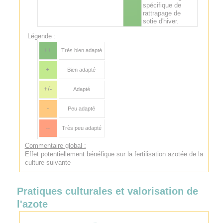
spécifique de
rattrapage de
sotie d'hiver.
Légende :
++
Très bien adapté
+
Bien adapté
+/-
Adapté
-
Peu adapté
--
Très peu adapté
Commentaire global :
Effet potentiellement bénéfique sur la fertilisation azotée de la
culture suivante
Pratiques culturales et valorisation de
l'azote