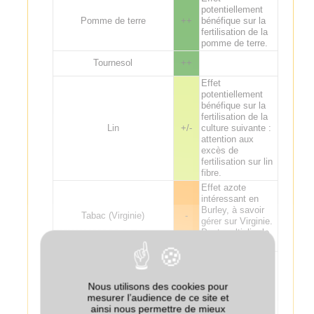
potentiellement
Pomme de terre
++
bénéfique sur la
fertilisation de la
pomme de terre.
Tournesol
++
Effet
potentiellement
bénéfique sur la
fertilisation de la
Lin
+/-
culture suivante :
attention aux
excès de
fertilisation sur lin
fibre.
Effet azote
intéressant en
Burley, à savoir
Tabac (Virginie)
-
gérer sur Virginie.
Peut multiplier le
Sclerotinia.
Effet azote
intéressant en
Burley, à savoir
Nous utilisons des cookies pour
Tabac (Burley)
+
gérer sur Virginie.
mesurer l’audience de ce site et
Peut multiplier le
ainsi nous permettre de mieux