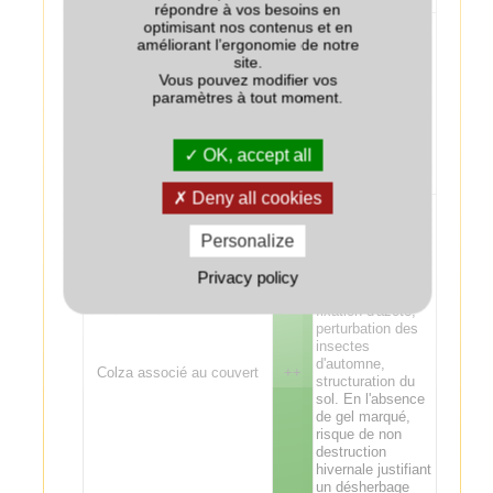
Sclerotinia.
répondre à vos besoins en
Quelles que
optimisant nos contenus et en
soient les
améliorant l’ergonomie de notre
espèces de
site.
couvert, éviter les
Vous pouvez modifier vos
destructions
paramètres à tout moment.
Chanvre
++
tardives (proches
du semis), pour
limiter les effets
OK, accept all
dépressifs sur le
chanvre.
Deny all cookies
Intérêt de la
féverole de
Personalize
printemps
associée au colza
: production de
Privacy policy
biomasse et
fixation d'azote,
perturbation des
insectes
d'automne,
Colza associé au couvert
++
structuration du
sol. En l'absence
de gel marqué,
risque de non
destruction
hivernale justifiant
un désherbage