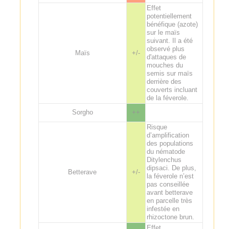
Effet
potentiellement
bénéfique (azote)
sur le maïs
suivant. Il a été
observé plus
Maïs
+/-
d'attaques de
mouches du
semis sur maïs
derrière des
couverts incluant
de la féverole.
Sorgho
++
Risque
d’amplification
des populations
du nématode
Ditylenchus
dipsaci. De plus,
Betterave
+/-
la féverole n’est
pas conseillée
avant betterave
en parcelle très
infestée en
rhizoctone brun.
Effet