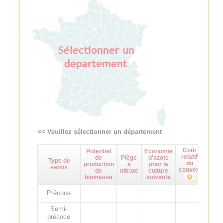
<< Veuillez sélectionner un département
Coût
Potentiel
Economie
Maît
relatif
de
Piège
d'azote
d
Type de
du
production
à
pour la
adven
semis
couvert
de
nitrate
culture
biomasse
suivante
Précoce
Semi-
précoce