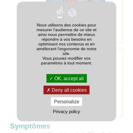
Titre :
Point de pénétration
Nous utilisons des cookies pour
Description :
Point de pénétration de 1 mm
mesurer l’audience de ce site et
à la base de la tige, juste au dessus du
ainsi nous permettre de mieux
plateau de tallage.
répondre à vos besoins en
optimisant nos contenus et en
améliorant l’ergonomie de notre
site.
Vous pouvez modifier vos
paramètres à tout moment.
OK, accept all
Deny all cookies
Titre :
Larve de mouche grise
Personalize
Description :
On peut trouver un asticot
blanc à l'intérieur des gaines (de 1 mm en
Privacy policy
janvier à 8 mm en mars).
Symptômes