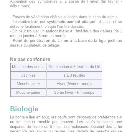
Apparition des symptômes à la
sortie de l’hiver
(fin février -
début mars).
-
Foyers
de végétation chétive allongés dans le sens du semis.
- Le
maître brin est systématiquement attaqué
: il jaunit et se
détache facilement lorsque l’on tire dessus.
- On peut trouver un
asticot blanc à l’intérieur des gaines
(de 1
mm en janvier à 8 mm en mars).
-
Point de pénétration de 1 mm à la base de la tige
, juste au
dessus du plateau de tallage.
Ne pas confondre
Mouche des semis
Germination à 3 feuilles du blé
Oscinies
1 à 3 feuilles
Mouche grise
Hiver (février - mars)
Mouche jaune
Sortie hiver - Printemps
Biologie
La ponte a lieu en août, les oeufs sont déposés de préférence sur
un sol sec et meuble peu couvert. Les oeufs subissent une
diapause de l’ordre de 6 mois. Les éclosions débutent dès la fin
décembre, en janvier ou février. Des dégâts de mouche qui se