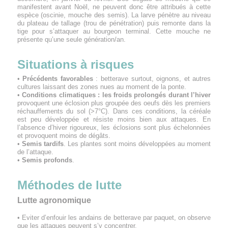
manifestent avant Noël, ne peuvent donc être attribués à cette
espèce (oscinie, mouche des semis). La larve pénètre au niveau
du plateau de tallage (trou de pénétration) puis remonte dans la
tige pour s’attaquer au bourgeon terminal. Cette mouche ne
présente qu’une seule génération/an.
Situations à risques
•
Précédents favorables
: betterave surtout, oignons, et autres
cultures laissant des zones nues au moment de la ponte.
•
Conditions climatiques : les froids prolongés durant l’hiver
provoquent une éclosion plus groupée des oeufs dès les premiers
réchauffements du sol (>7°C). Dans ces conditions, la céréale
est peu développée et résiste moins bien aux attaques. En
l’absence d’hiver rigoureux, les éclosions sont plus échelonnées
et provoquent moins de dégâts.
•
Semis tardifs
. Les plantes sont moins développées au moment
de l’attaque.
•
Semis profonds
.
Méthodes de lutte
Lutte agronomique
• Eviter d’enfouir les andains de betterave par paquet, on observe
que les attaques peuvent s’y concentrer.