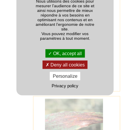
Nous utilisons des cookies pour
mesurer l’audience de ce site et
ainsi nous permettre de mieux
répondre à vos besoins en
optimisant nos contenus et en
améliorant l’ergonomie de notre
site.
Vous pouvez modifier vos
paramètres à tout moment.
OK, accept all
Deny all cookies
Titre :
Grillure superficielle
Description :
Les grillures sont généralement
Personalize
superficielles et ne traversent pas la feuille
(la même feuille face supérieure et face
Privacy policy
inférieure).