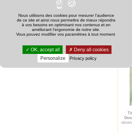
(ovale, longiligne en bordure de feuille ou très irrégulière allant
des brunes à noires, plus ou moins discrètes selon leur degré de
Nous utilisons des cookies pour mesurer l’audience
bre d’incubation, des cirrhes blanc irisés à brun clair sont expulsés
de ce site et ainsi nous permettre de mieux répondre
ospores.
à vos besoins en optimisant nos contenus et en
améliorant l’ergonomie de notre site.
ée à des contours irréguliers très foncés permettent de distinguer
Vous pouvez modifier vos paramètres à tout moment.
mptômes peuvent être également confondus avec des « brûlures
ctivité d’herbicides foliaires de type Bifénox, ou encore avec la
Desc
aucun de ces deux symptômes ne présenterait de pycnide sur la
bord
ta.
limb
OK, accept all
Deny all cookies
n culture la forme sexuée du champignon auquel cas la nécrose sera
Personalize
Privacy policy
ithèces (
Didymella exitialis
). Voir fiche
Didymella exitialis.
Ti
Desc
observ