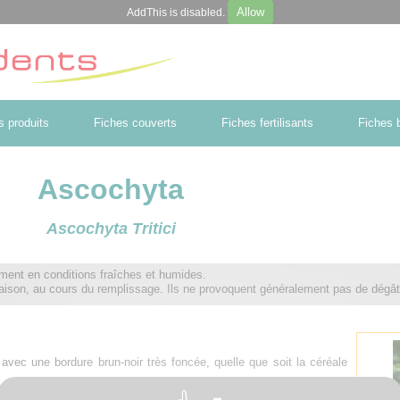
Allow
AddThis is disabled.
s produits
Fiches couverts
Fiches fertilisants
Fiches b
Ascochyta
Ascochyta Tritici
ment en conditions fraîches et humides.
ison, au cours du remplissage. Ils ne provoquent généralement pas de dégât
ec une bordure brun-noir très foncée, quelle que soit la céréale
 translucide, allant jusqu’à craqueler en vieillissant.