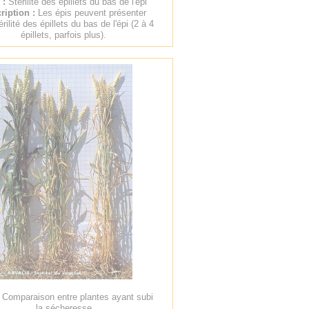
e :
Stérilité des épillets du bas de l'épi
ription :
Les épis peuvent présenter
rilité des épillets du bas de l'épi (2 à 4
épillets, parfois plus).
:
Comparaison entre plantes ayant subi
la sécheresse