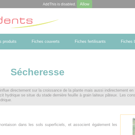
Allow
AddThis is disabled.
s produits
Fiches couverts
Fiches fertilisants
Fiches b
Sécheresse
flue directement sur la croissance de la plante mais aussi indirectement en li
icit hydrique se situe du stade dernière feuille à grain laiteux pâteux. Les c
ydrique.
montaison dans les sols superficiels, et associent également les