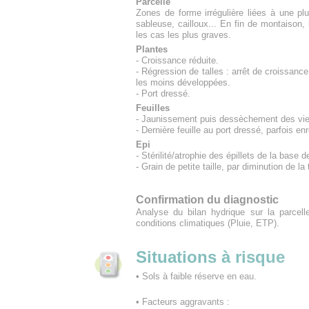
Parcelle
Zones de forme irrégulière liées à une pl
sableuse, cailloux... En fin de montaison
les cas les plus graves.
Plantes
- Croissance réduite.
- Régression de talles : arrêt de croissa
les moins développées.
- Port dressé.
Feuilles
- Jaunissement puis dessèchement des vieil
- Dernière feuille au port dressé, parfois e
Epi
- Stérilité/atrophie des épillets de la base de
- Grain de petite taille, par diminution de l
Confirmation du diagnostic
Analyse du bilan hydrique sur la parcell
conditions climatiques (Pluie, ETP).
Situations à risque
• Sols à faible réserve en eau.
• Facteurs aggravants :