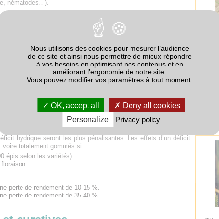
ge, nématodes…).
Nous utilisons des cookies pour mesurer l’audience
de ce site et ainsi nous permettre de mieux répondre
posantes du rendement dépend de la période à laquelle le déficit
à vos besoins en optimisant nos contenus et en
améliorant l’ergonomie de notre site.
érée, effets indirects (azote) plus importants : régression de talles
Vous pouvez modifier vos paramètres à tout moment.
’épis.
Des
n du nombre d’épis et de la fertilité épi (nombre de grains/épi).
dress
on du nombre de grains/épi.
puis s
OK, accept all
Deny all cookies
ille grains (PMG).
jeunes
Personalize
Privacy policy
 à partir du début de la montaison, mais c’est à partir du stade
ficit hydrique seront les plus pénalisantes. Les effets d’un déficit
t voire totalement gommés si :
00 épis selon les variétés).
 floraison.
 une perte de rendement de 10-15 %.
 une perte de rendement de 35-40 %.