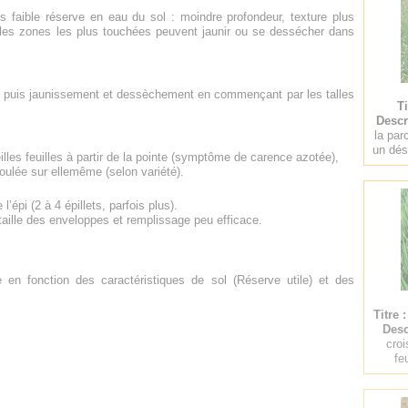
us faible réserve en eau du sol : moindre profondeur, texture plus
, les zones les plus touchées peuvent jaunir ou se dessécher dans
nce puis jaunissement et dessèchement en commençant par les talles
Ti
Descr
la par
un dés
les feuilles à partir de la pointe (symptôme de carence azotée),
nroulée sur ellemême (selon variété).
 l’épi (2 à 4 épillets, parfois plus).
a taille des enveloppes et remplissage peu efficace.
e en fonction des caractéristiques de sol (Réserve utile) et des
Titre 
Desc
croi
fe