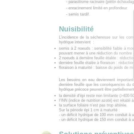
- parasitisme racinaire (piétin échauda
- enracinement limité en profondeur.
- semis tardif.
Nuisibilité
L’incidence de la sécheresse sur les com
hydrique intervient :
semis à 2 noeuds : sensibilité faible à mod
pouvant mener à une réduction du nombre d
2 noeuds à dernière feuille étalée : réductio
dernière feuille étalée à floraison : réducti
floraison à maturité : baisse du poids de m
Les besoins en eau deviennent importants
dernière feuille que les conséquences du dé
hydrique précoce peuvent être partiellemen
la densité d’épi reste non limitante (>400-5
l’INN (indice de nutrition azoté) est rétabli à
la surface foliaire n’est pas trop altérée.
Sur la période épi 1 cm à maturité :
- un déficit hydrique de 100 mm conduit à
- un déficit hydrique de 150 mm conduit à