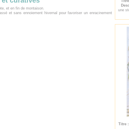
 et curatives
Titr
Desc
ote, et en fin de montaison.
une sté
tassé et sans ennoiement hivernal pour favoriser un enracinement
Titre 