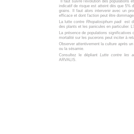
Il faut suivre l'évolution des populations et
indicatif de risque est atteint dès que 5% 
grains. Il faut alors intervenir avec un pr
efficace et dont l'action peut être dommageab
La lutte contre
Rhopalosiphum padi
est dif
des plants et les panicules en particulier. 
La présence de populations significatives 
mortalité sur les pucerons peut inciter à ret
Observer attentivement la culture après un 
ou la sésamie.
Consultez le dépliant
Lutte contre les a
ARVALIS.