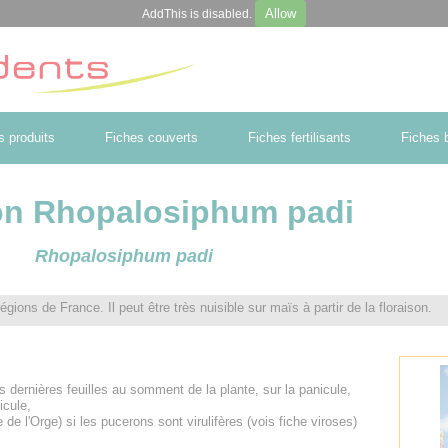
Allow
AddThis is disabled.
s produits
Fiches couverts
Fiches fertilisants
Fiches b
on Rhopalosiphum padi
Rhopalosiphum padi
ions de France. Il peut être très nuisible sur maïs à partir de la floraison.
 dernières feuilles au somment de la plante, sur la panicule,
icule,
 l'Orge) si les pucerons sont virulifères (vois fiche viroses)