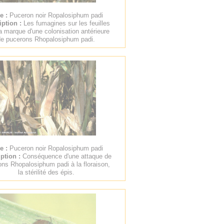
re :
Puceron noir Ropalosiphum padi
iption :
Les fumagines sur les feuilles
a marque d'une colonisation antérieure
de pucerons Rhopalosiphum padi.
re :
Puceron noir Ropalosiphum padi
ption :
Conséquence d'une attaque de
ns Rhopalosiphum padi à la floraison,
la stérilité des épis.