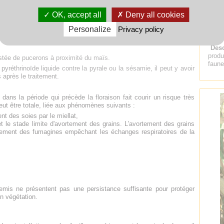
férentes espèces de pucerons sur maïs
OK, accept all
Deny all cookies
Personalize
Privacy policy
Tit
Desc
produ
stée de pucerons à proximité du maïs.
faune
pyréthrinoïde liquide contre la pyrale ou la sésamie, il peut y avoir
 après le traitement.
ans la période qui précède la floraison fait courir un risque très
eut être totale, liée aux phénomènes suivants :
t des soies par le miellat,
et le stade limite d'avortement des grains. L'avortement des grains
ppement des fumagines empêchant les échanges respiratoires de la
mis ne présentent pas une persistance suffisante pour protéger
en végétation.