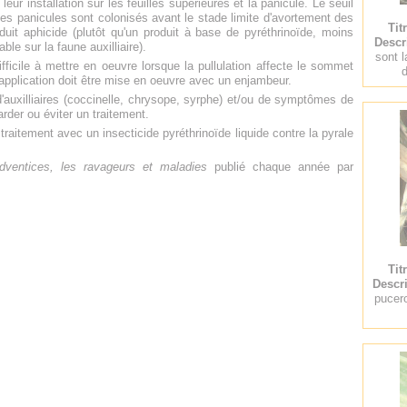
 leur installation sur les feuilles supérieures et la panicule. Le seuil
des panicules sont colonisés avant le stade limite d'avortement des
Tit
oduit aphicide (plutôt qu'un produit à base de pyréthrinoïde, moins
Descr
le sur la faune auxilliaire).
sont l
ficile à mettre en oeuvre lorsque la pullulation affecte le sommet
L'application doit être mise en oeuvre avec un enjambeur.
d'auxilliaires (coccinelle, chrysope, syrphe) et/ou de symptômes de
arder ou éviter un traitement.
traitement avec un insecticide pyréthrinoïde liquide contre la pyrale
dventices, les ravageurs et maladies
publié chaque année par
Tit
Descri
pucero